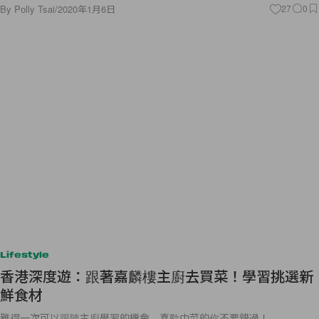
By
Polly Tsai
/
2020年1月6日
27
0
Lifestyle
香港深度遊：跟著嘉麟樓主廚去買菜！學習挑選新
鮮食材
難得一次可以跟隨主廚學習的機會，喜歡中菜的你不要錯過！