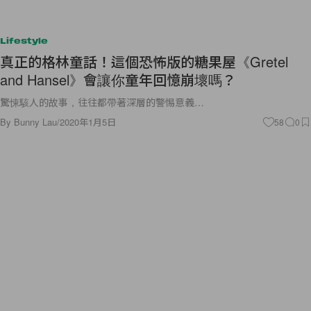
Lifestyle
真正的格林童話！這個恐怖版的糖果屋《Gretel
and Hansel》會讓你童年回憶崩壞嗎？
驚悚駭人的故事，往往都帶著深層的警惕意義…
By
Bunny Lau
/
2020年1月5日
58
0