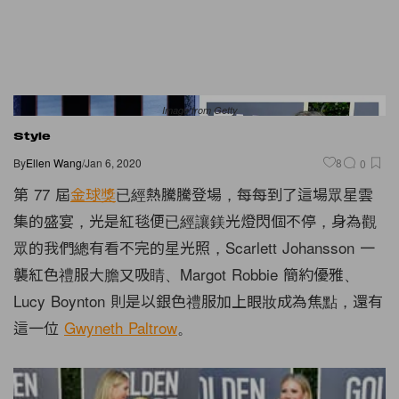
Image from Getty
Style
By
Ellen Wang
/
Jan 6, 2020
8
0
第 77 屆
金球獎
已經熱騰騰登場，每每到了這場眾星雲
集的盛宴，光是紅毯便已經讓鎂光燈閃個不停，身為觀
眾的我們總有看不完的星光照，Scarlett Johansson 一
襲紅色禮服大膽又吸睛、Margot Robbie 簡約優雅、
Lucy Boynton 則是以銀色禮服加上眼妝成為焦點，還有
這一位
Gwyneth Paltrow
。