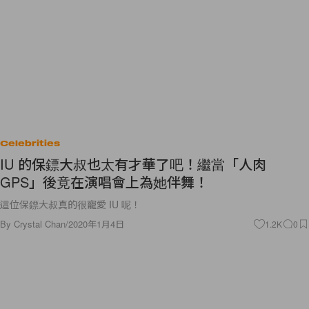
Celebrities
IU 的保鏢大叔也太有才華了吧！繼當「人肉
GPS」後竟在演唱會上為她伴舞！
這位保鏢大叔真的很寵愛 IU 呢！
By
Crystal Chan
/
2020年1月4日
1.2K
0