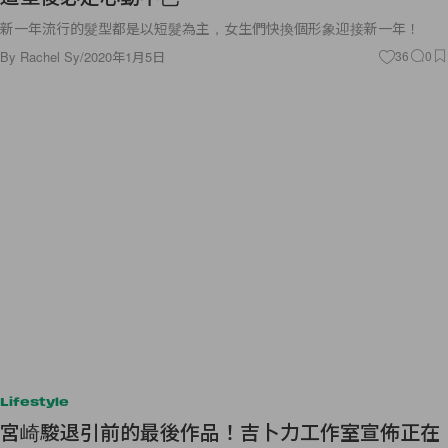
新一年流行的髮型都是以短髮為主，女生們快換個形象迎接新一年！
By
Rachel Sy
/
2020年1月5日
36
0
Lifestyle
宮崎駿退引前的最後作品！吉卜力工作室宣佈正在