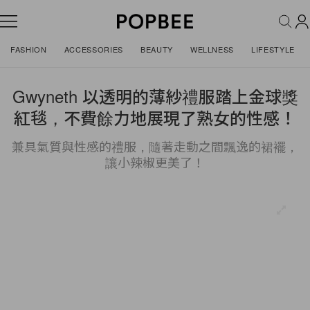
FASHION
ACCESSORIES
BEAUTY
WELLNESS
LIFESTYLE
Gwyneth 以透明的薄紗禮服踏上金球獎
紅毯，不費餘力地展現了熟女的性感！
兼具氣質與性感的禮服，隨著走動之間飄逸的裙襬，
讓小辣椒更美了！