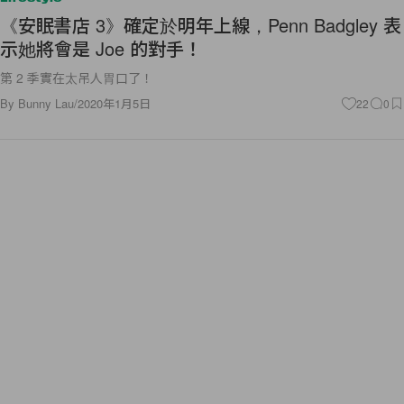
《安眠書店 3》確定於明年上線，Penn Badgley 表
示她將會是 Joe 的對手！
第 2 季實在太吊人胃口了！
By
Bunny Lau
/
2020年1月5日
22
0