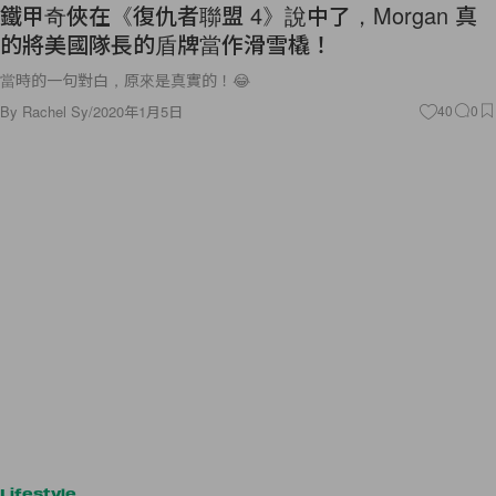
鐵甲奇俠在《復仇者聯盟 4》說中了，Morgan 真
的將美國隊長的盾牌當作滑雪橇！
當時的一句對白，原來是真實的！😂
By
Rachel Sy
/
2020年1月5日
40
0
Lifestyle