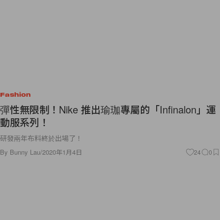
Fashion
彈性無限制！Nike 推出瑜珈專屬的「Infinalon」運
動服系列！
研發兩年布料終於出場了！
By
Bunny Lau
/
2020年1月4日
24
0