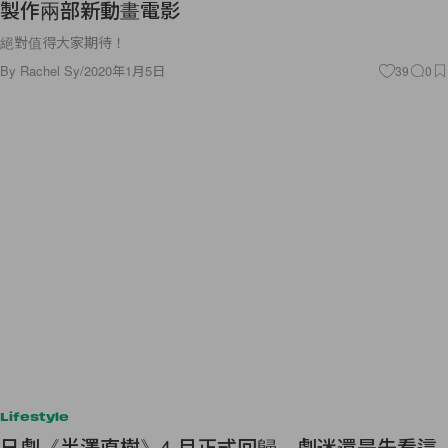
製作兩部新動畫電影
絕對值得大家期待！
By
Rachel Sy
/
2020年1月5日
39
0
Lifestyle
日劇《半澤直樹》4 月正式回歸，劇迷還是先看這