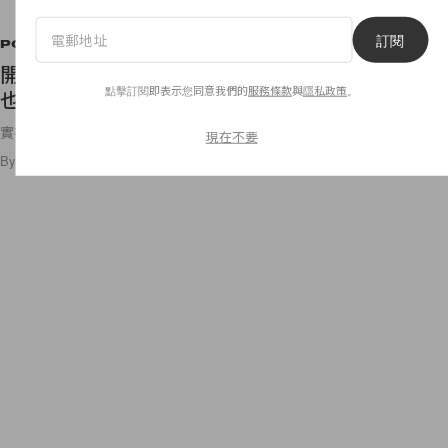
訂閱
POPSPOTS
開業不足 1 個月就成熱話！以後到河口湖看富士山
點擊訂閱即表示您同意我們的
服務條款
與
隱私政策
。
也要買下這份吐司！
實在太可愛了！
現在不要
By
Bunny Lau
/
2020年1月5日
124
0