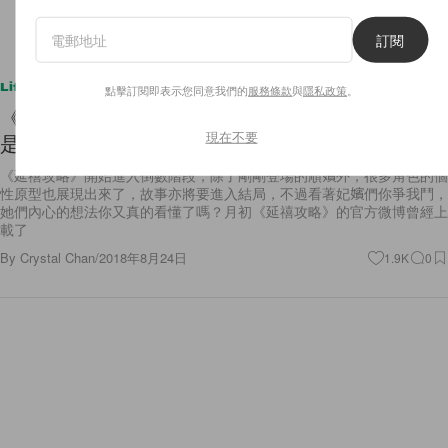
訂閱
Lifestyle
點擊訂閱即表示您同意我們的
服務條款
與
隱私政策
。
《延禧攻略》海報現玄機！魏瓔珞一生最愛的並不
現在不要
是皇帝或傅恒，而是......
《延禧攻略》開始進入倒數階段，除了剛剛登場的順嬪外，很多角色的個
性原型也展現出來了，故事亦將要進入結局，不過看著妃嬪們你爭我鬥，
她們內心的想法你又真的看懂了嗎？月初《延禧攻略》的官方微博曾經上
載了
By
Crystal Chan
/
2018年8月24日
1.9K
0