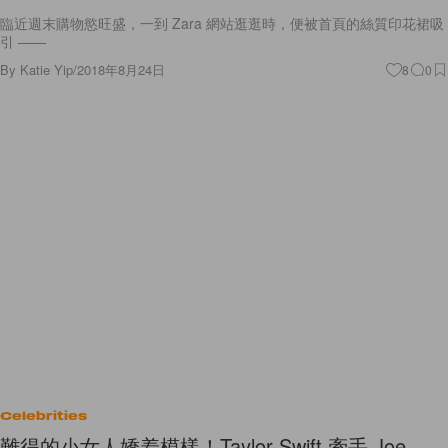
臨近週末購物慾旺盛，一到 Zara 網站逛逛時，便被首頁的絲質印花裙吸
引 ——
By
Katie Yip
/
2018年8月24日
8
0
Celebrities
難得的小女人嬌羞模樣！Taylor Swift 牽手 Joe