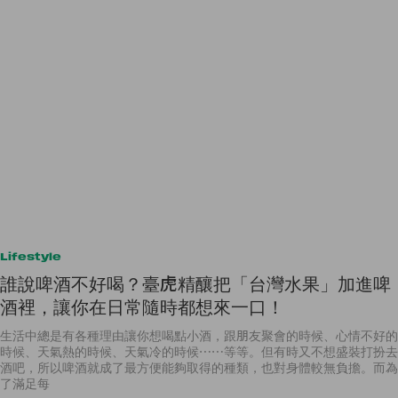
Lifestyle
誰說啤酒不好喝？臺虎精釀把「台灣水果」加進啤
酒裡，讓你在日常隨時都想來一口！
生活中總是有各種理由讓你想喝點小酒，跟朋友聚會的時候、心情不好的
時候、天氣熱的時候、天氣冷的時候⋯⋯等等。但有時又不想盛裝打扮去
酒吧，所以啤酒就成了最方便能夠取得的種類，也對身體較無負擔。而為
了滿足每