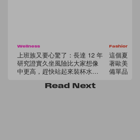
Wellness
Fashion
上班族又要心驚了：長達 12 年
這個夏季
研究證實久坐風險比大家想像
著歐美女生
中更高，趕快站起來裝杯水
備單品吧
吧！
Read
Next