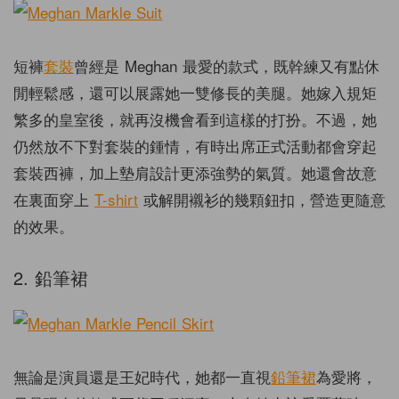
短褲
套裝
曾經是 Meghan 最愛的款式，既幹練又有點休
閒輕鬆感，還可以展露她一雙修長的美腿。她嫁入規矩
繁多的皇室後，就再沒機會看到這樣的打扮。不過，她
仍然放不下對套裝的鍾情，有時出席正式活動都會穿起
套裝西褲，加上墊肩設計更添強勢的氣質。她還會故意
在裏面穿上
T-shirt
或解開襯衫的幾顆鈕扣，營造更隨意
的效果。
2. 鉛筆裙
無論是演員還是王妃時代，她都一直視
鉛筆裙
為愛將，