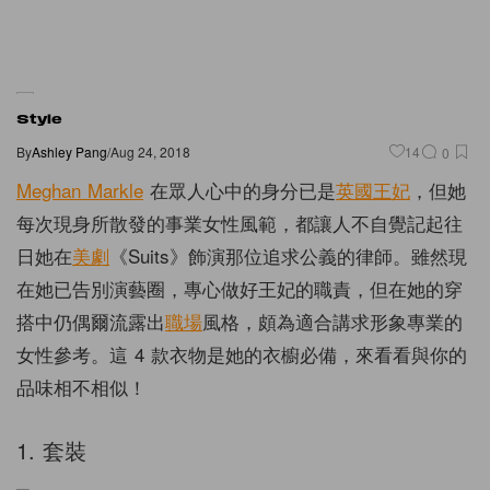
Style
By
Ashley Pang
/
Aug 24, 2018
14
0
Meghan Markle
在眾人心中的身分已是
英國王妃
，但她
每次現身所散發的事業女性風範，都讓人不自覺記起往
日她在
美劇
《Suits》飾演那位追求公義的律師。雖然現
在她已告別演藝圈，專心做好王妃的職責，但在她的穿
搭中仍偶爾流露出
職場
風格，頗為適合講求形象專業的
女性參考。這 4 款衣物是她的衣櫥必備，來看看與你的
品味相不相似！
1. 套裝