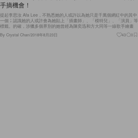
手摘機會！
提起李思汝 Afa Lee，不熟悉她的人或許以為她只是千萬個網紅中的其中
一個；認識她的人或許會為她貼上「插畫師」、「模特兒」、「演員」等
標籤。的確，涉獵多個界別的她曾經為陳奕迅和方大同等一線歌手繪畫
By
Crystal Chan
/
2018年8月23日
43
0