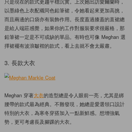
只是現在的款式更趨平穩沉實。上次她出訪愛爾蘭時，
以墨綠色上衣配襯同色鉛筆裙，令她看起來更加高挑，
而且兩邊的口袋亦有裝飾作用。長度蓋過膝蓋的直裙總
是給人端莊感覺，如果你的工作對服裝要求很嚴格，那
鉛筆裙一定是不可或缺的單品。有時也可像 Meghan 選
擇裙襬有波浪皺褶的款式，看上去就不會太嚴肅。
3. 長款大衣
Meghan 穿著
大衣
的造型總是令人眼前一亮，尤其是綁
腰帶的款式最為經典。不難發現，她總是愛選領口設計
特別的大衣，為寒冬穿搭加入一點新鮮感。想增強氣
勢，更可考慮長及腳踝的大衣。