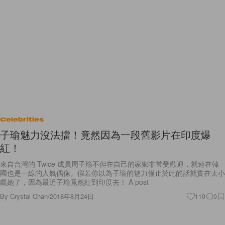
Celebrities
子瑜魅力沒法擋！竟然因為一段舊影片在印度爆
紅！
來自台灣的 Twice 成員周子瑜不但在自己的家鄉非常受歡迎，就連在韓
國也是一線的人氣偶像。假若你以為子瑜的魅力僅止於此的話就實在太小
覷她了，因為最近子瑜竟然紅到印度去！ A post
By
Crystal Chan
/
2018年8月24日
110
0