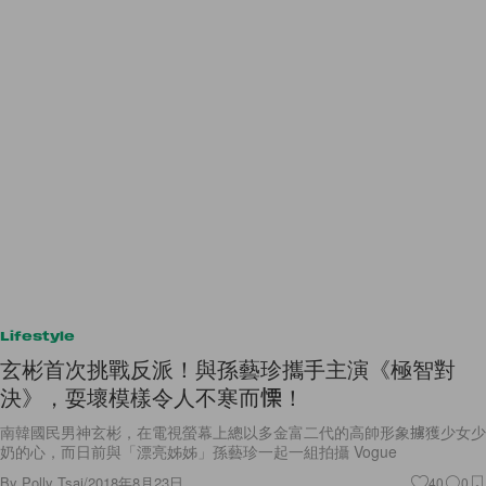
Lifestyle
玄彬首次挑戰反派！與孫藝珍攜手主演《極智對
決》，耍壞模樣令人不寒而慄！
南韓國民男神玄彬，在電視螢幕上總以多金富二代的高帥形象擄獲少女少
奶的心，而日前與「漂亮姊姊」孫藝珍一起一組拍攝 Vogue
By
Polly Tsai
/
2018年8月23日
40
0