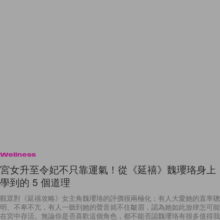
Wellness
宮女升至令妃不只靠運氣！從《延禧》魏瓔珞身上
學到的 5 個道理
觀眾對《延禧攻略》女主角魏瓔珞的評價很兩極化：有人大愛她的直率聰
明、不卑不亢，有人一聽到她的聲音就不住皺眉，認為她如此放肆怎可能
在宮中存活。無論你是否喜歡這個角色，都不能否認魏瓔珞有很多值得我