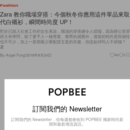
Fashion
Zara 教你職場穿搭：今個秋冬你應用這件單品來取
代白襯衫，瞬間時尚度 UP！
對於已踏入社會工作的女生來說，職場的穿搭總令人煩惱，因為辦公室穿
搭大有學問，除了要予人一種專業、整齊的感覺外，適當的時尚度與個性
也不可少，加上一星期最少要配搭五套的衣服，你說如何叫人不煩惱？
夏
By
Angel Fong
/
2018年8月24日
46
0
訂閱我們的 Newsletter
訂閱我們的 Newsletter，你每週都會收到 POPBEE 獨家時尚新
聞和最新潮流資訊。