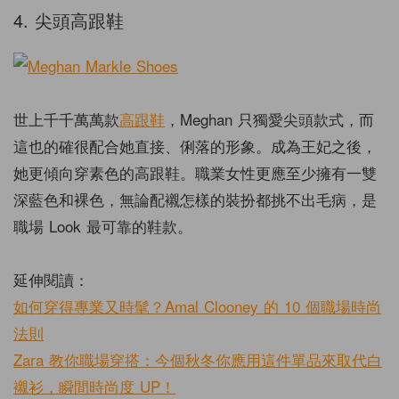
4. 尖頭高跟鞋
世上千千萬萬款
高跟鞋
，Meghan 只獨愛尖頭款式，而
這也的確很配合她直接、俐落的形象。成為王妃之後，
她更傾向穿素色的高跟鞋。職業女性更應至少擁有一雙
深藍色和裸色，無論配襯怎樣的裝扮都挑不出毛病，是
職場 Look 最可靠的鞋款。
延伸閱讀：
如何穿得專業又時髦？Amal Clooney 的 10 個職場時尚
法則
Zara 教你職場穿搭：今個秋冬你應用這件單品來取代白
襯衫，瞬間時尚度 UP！