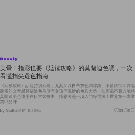
Beauty
美暈！指彩也要《延禧攻略》的莫蘭迪色調，一次
看懂指尖選色指南
《延禧攻略》話題持續延燒，尤其又以自帶灰色調濾鏡、不搶眼卻又靜謐
脫俗的文青感莫蘭迪色為所有女孩們瘋搶的色彩大勢！如何毫不費力地將
莫蘭迪美色運用在日常裝扮中，指彩可是一項入門好選擇！世界第一專業
美甲品牌
By
Staff
/
2018年8月24日
33
0