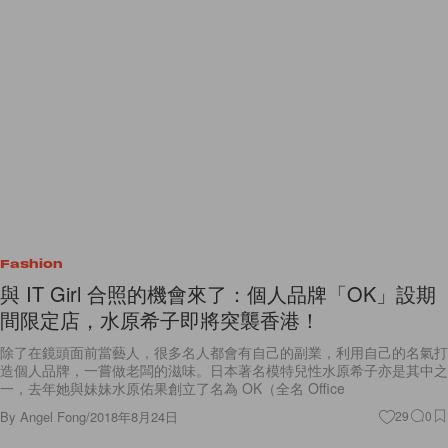
Fashion
與 IT Girl 合照的機會來了：個人品牌「OK」設期
間限定店，水原希子即將突襲香港！
除了在鏡頭面前當藝人，很多名人都會有自己的副業，利用自己的名氣打
造個人品牌，一嘗做老闆的滋味。日本著名模特兒性水原希子亦是其中之
一，去年她與妹妹水原佑果創立了名為 OK（全名 Office
By
Angel Fong
/
2018年8月24日
29
0