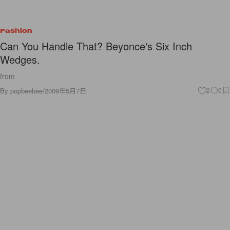
Fashion
Can You Handle That? Beyonce's Six Inch
Wedges.
from
By
popbeebee
/
2009年5月7日
2
0