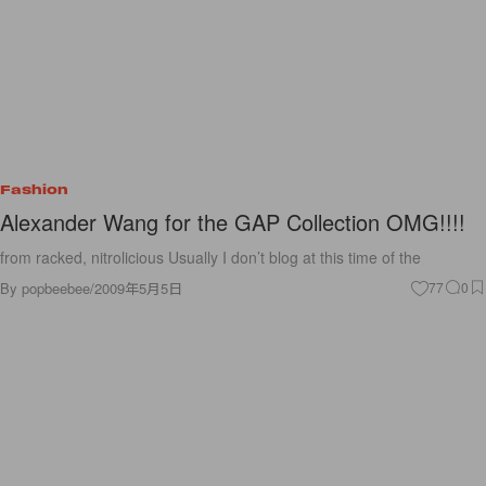
Fashion
Alexander Wang for the GAP Collection OMG!!!!
from racked, nitrolicious Usually I don’t blog at this time of the
By
popbeebee
/
2009年5月5日
77
0