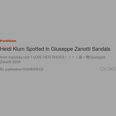
Fashion
Heidi Klum Spotted in Giuseppe Zanotti Sandals
from exposay.com I LOVE HER SHOES！！！！這一對Giuseppe
Zanotti 2009
By
popbeebee
/
2009年5月4日
1
0