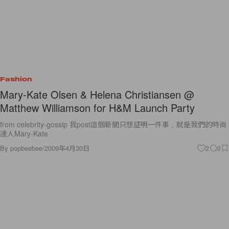
Fashion
Mary-Kate Olsen & Helena Christiansen @
Matthew Williamson for H&M Launch Party
from celebrity-gossip 我post這個新聞只想証明一件事，就是我們的時尚
達人Mary-Kate
By
popbeebee
/
2009年4月30日
2
0