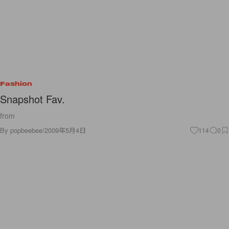
Fashion
Snapshot Fav.
from
By
popbeebee
/
2009年5月4日
114
0