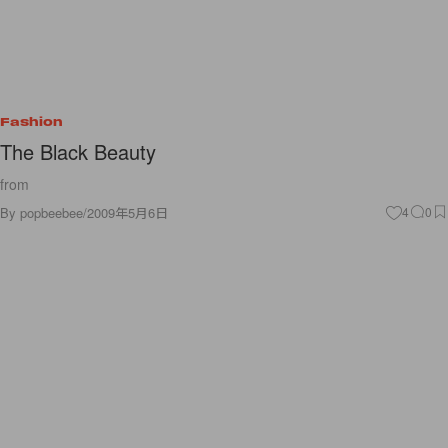
Fashion
The Black Beauty
from
By
popbeebee
/
2009年5月6日
4
0