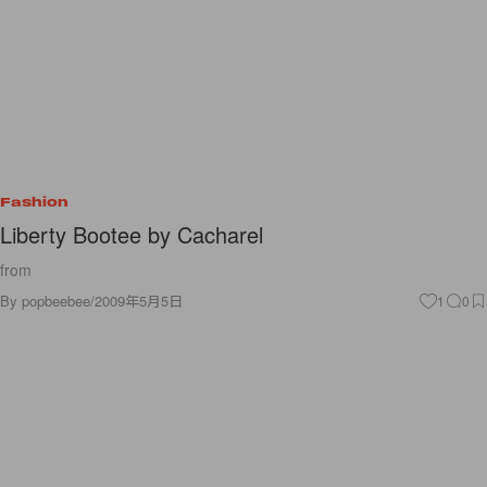
Fashion
Liberty Bootee by Cacharel
from
By
popbeebee
/
2009年5月5日
1
0