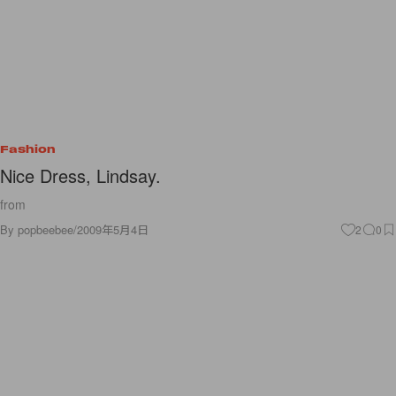
Fashion
Nice Dress, Lindsay.
from
By
popbeebee
/
2009年5月4日
2
0