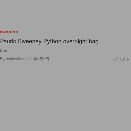
Fashion
Pauric Sweeney Python overnight bag
from
By
popbeebee
/
2009年5月5日
2
0