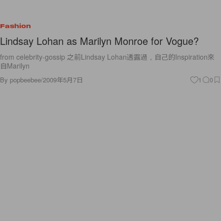
Fashion
Lindsay Lohan as Marilyn Monroe for Vogue?
from celebrity-gossip 之前Lindsay Lohan透露過，自己的Inspiration來
自Marilyn
By
popbeebee
/
2009年5月7日
1
0