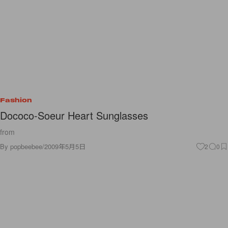
Fashion
Dococo-Soeur Heart Sunglasses
from
By
popbeebee
/
2009年5月5日
2
0