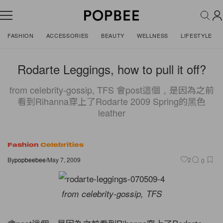
FASHION
ACCESSORIES
BEAUTY
WELLNESS
LIFESTYLE
Rodarte Leggings, how to pull it off?
from celebrity-gossip, TFS 會post這個，是因為之前
看到Rihanna穿上了Rodarte 2009 Spring的黑色
leather
Fashion
Celebrities
By
popbeebee
/
May 7, 2009
2
0
from celebrity-gossip, TFS