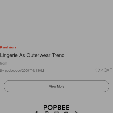
Fashion
Lingerie As Outerwear Trend
from
By
popbeebee
/
2009年4月30日
60
0
View More