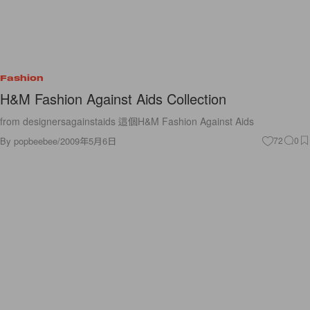
Fashion
H&M Fashion Against Aids Collection
from designersagainstaids 這個H&M Fashion Against Aids
By
popbeebee
/
2009年5月6日
72
0