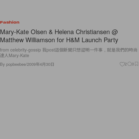
Fashion
Mary-Kate Olsen & Helena Christiansen @
Matthew Williamson for H&M Launch Party
from celebrity-gossip 我post這個新聞只想証明一件事，就是我們的時尚
達人Mary-Kate
By
popbeebee
/
2009年4月30日
2
0