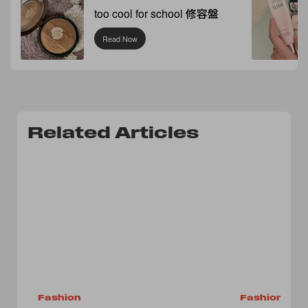
too cool for school 修容盤
Read Now
Related Articles
Fashion
Fashion