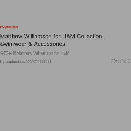
Fashion
Matthew Williamson for H&M Collection,
Swimwear & Accessories
今天有關Matthew Williamson for H&M
By
popbeebee
/
2009年4月30日
94
0