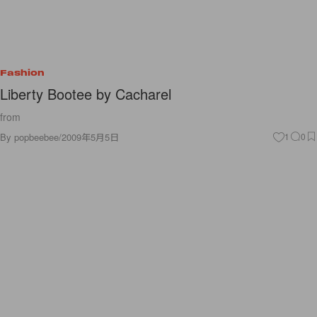
Fashion
Liberty Bootee by Cacharel
from
By
popbeebee
/
2009年5月5日
1
0