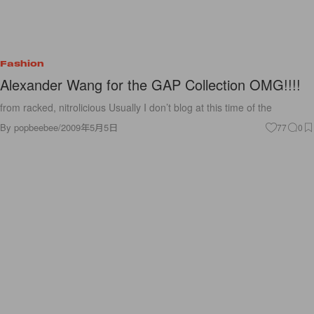
Fashion
Alexander Wang for the GAP Collection OMG!!!!
from racked, nitrolicious Usually I don’t blog at this time of the
By
popbeebee
/
2009年5月5日
77
0