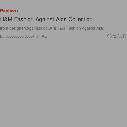
Fashion
H&M Fashion Against Aids Collection
from designersagainstaids 這個H&M Fashion Against Aids
By
popbeebee
/
2009年5月6日
72
0