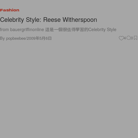
Fashion
Celebrity Style: Reese Witherspoon
from bauergriffinonline 這是一個很值得學習的Celebrity Style
By
popbeebee
/
2009年5月6日
4
0