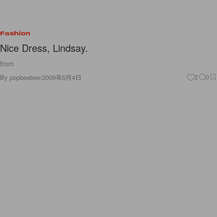
Fashion
Nice Dress, Lindsay.
from
By
popbeebee
/
2009年5月4日
2
0