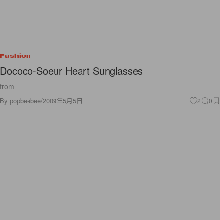
Fashion
Dococo-Soeur Heart Sunglasses
from
By
popbeebee
/
2009年5月5日
2
0