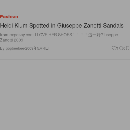
Fashion
Heidi Klum Spotted in Giuseppe Zanotti Sandals
from exposay.com I LOVE HER SHOES！！！！這一對Giuseppe
Zanotti 2009
By
popbeebee
/
2009年5月4日
1
0