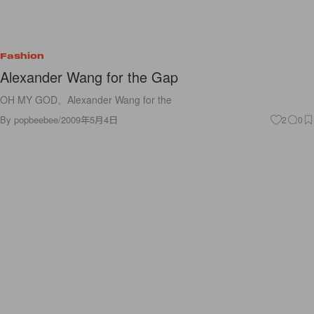
Fashion
Alexander Wang for the Gap
OH MY GOD。Alexander Wang for the
By
popbeebee
/
2009年5月4日
2
0