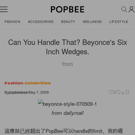
FASHION
ACCESSORIES
BEAUTY
WELLNESS
LIFESTYLE
Can You Handle That? Beyonce's Six
Inch Wedges.
from
Fashion
Celebrities
By
popbeebee
/
May 7, 2009
2
0
from dailymail
這應該已經超出了PopBee可以handle的limit。我的極