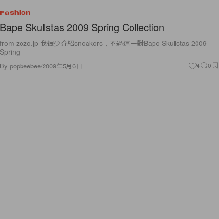
Fashion
Bape Skullstas 2009 Spring Collection
from zozo.jp 我很少介紹sneakers，不過這一對Bape Skullstas 2009
Spring
By
popbeebee
/
2009年5月6日
4
0