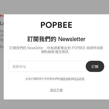
Fashion
Love This Bag.
from Moschino 在Moschino的網頁上，看到這個包包。我是大包包人，
只喜歡買大的包包。因為個人物品太多，小的包包真的會裝不下呢。這個
訂閱我們的 Newsletter
包包有一點點Miu
By
popbeebee
/
2009年5月5日
3
0
訂閱我們的 Newsletter，你每週都會收到 POPBEE 獨家時尚新
聞和最新潮流資訊。
訂閱
點擊訂閱即表示您同意我們的
服務條款
與
隱私政策
。
現在不要