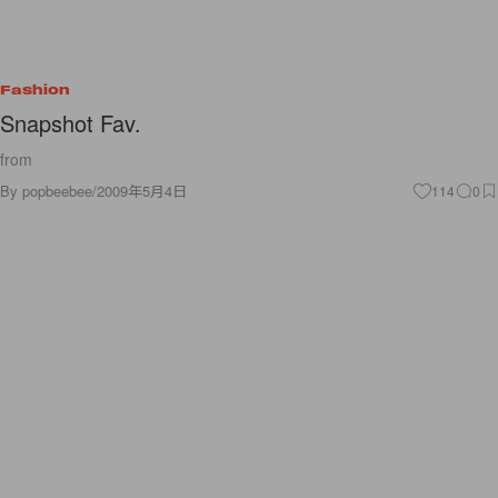
Fashion
Snapshot Fav.
from
By
popbeebee
/
2009年5月4日
114
0