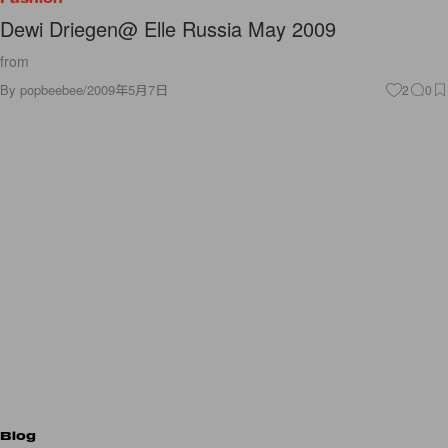
Dewi Driegen@ Elle Russia May 2009
from
By
popbeebee
/
2009年5月7日
2
0
Blog