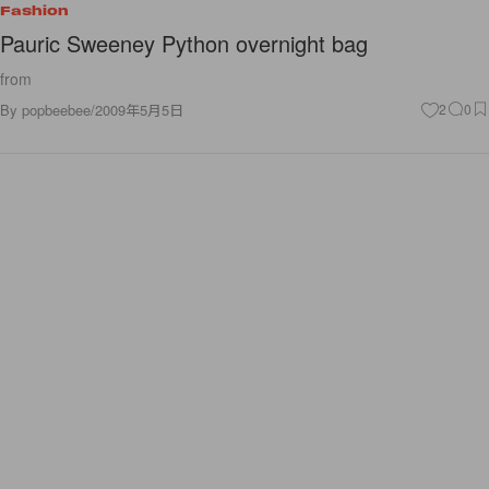
Fashion
Pauric Sweeney Python overnight bag
from
By
popbeebee
/
2009年5月5日
2
0