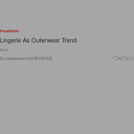
Fashion
Lingerie As Outerwear Trend
from
By
popbeebee
/
2009年4月30日
60
0