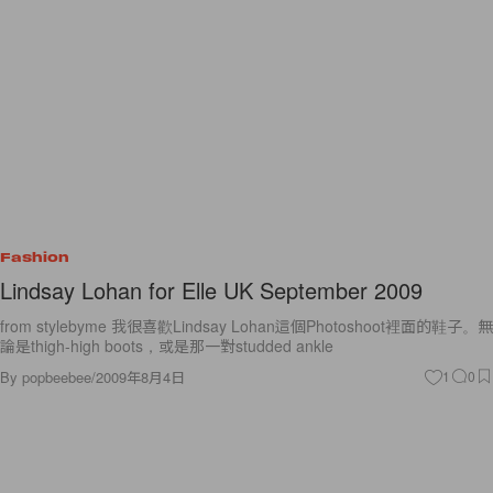
Fashion
Lindsay Lohan for Elle UK September 2009
from stylebyme 我很喜歡Lindsay Lohan這個Photoshoot裡面的鞋子。無
論是thigh-high boots，或是那一對studded ankle
By
popbeebee
/
2009年8月4日
1
0