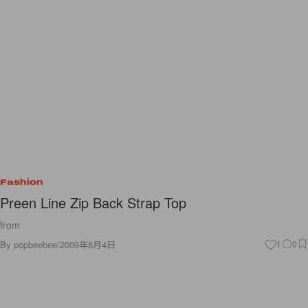
Fashion
Preen Line Zip Back Strap Top
from
By
popbeebee
/
2009年8月4日
1
0