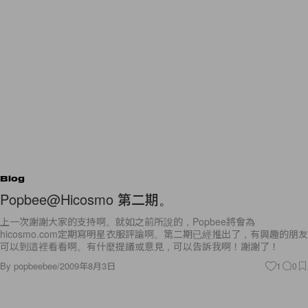
Blog
Popbee@Hicosmo 第二期。
上一次謝謝大家的支持啊。就如之前所說的，Popbee將會為
hicosmo.com定期寫明星衣服評論啊。第二期已經推出了，有興趣的朋友
可以到這裡看看啊。有什麼提議或意見，可以告訴我啊！謝謝了！
By
popbeebee
/
2009年8月3日
1
0