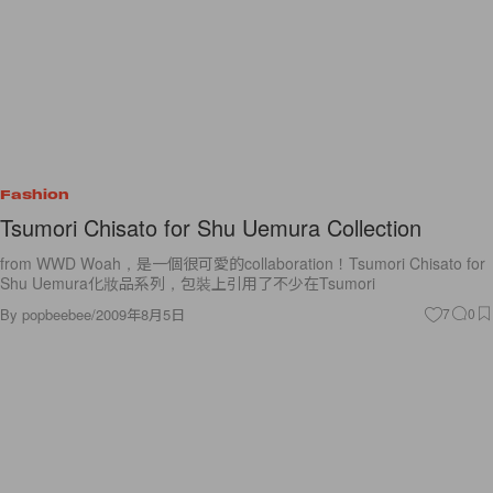
Fashion
Tsumori Chisato for Shu Uemura Collection
from WWD Woah，是一個很可愛的collaboration！Tsumori Chisato for
Shu Uemura化妝品系列，包裝上引用了不少在Tsumori
By
popbeebee
/
2009年8月5日
7
0