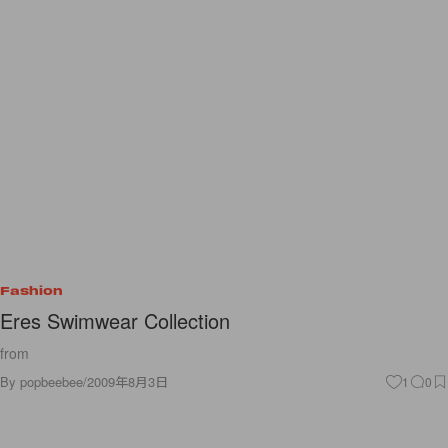
Fashion
Eres Swimwear Collection
from
By
popbeebee
/
2009年8月3日
1
0