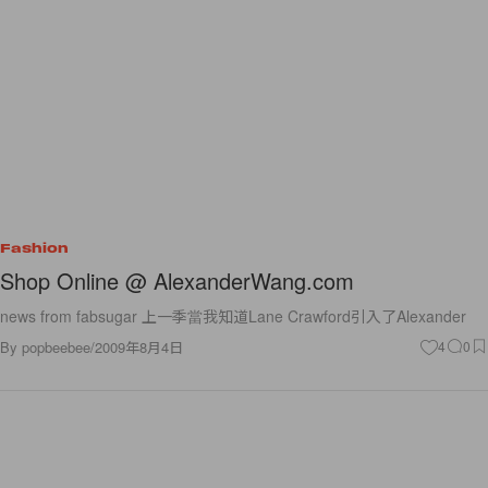
Fashion
Shop Online @ AlexanderWang.com
news from fabsugar 上一季當我知道Lane Crawford引入了Alexander
By
popbeebee
/
2009年8月4日
4
0