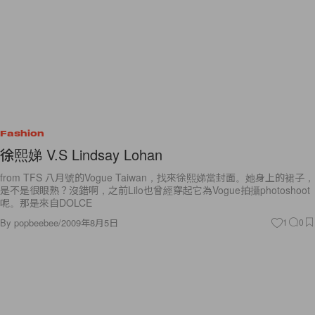
Fashion
徐熙娣 V.S Lindsay Lohan
from TFS 八月號的Vogue Taiwan，找來徐熙娣當封面。她身上的裙子，
是不是很眼熟？沒錯啊，之前Lilo也曾經穿起它為Vogue拍攝photoshoot
呢。那是來自DOLCE
By
popbeebee
/
2009年8月5日
1
0