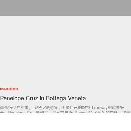
Fashion
Penelope Cruz in Bottega Veneta
這是很少見的事。我很少會覺得，明星自己的配搭比runway的還要好
看。Penelope Cruz做到了。這是來自BV Resort 2010系列的套裝，我覺
得這一套衣服很適合她的skin
By
popbeebee
/
2009年8月3日
4
0