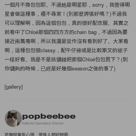
一個月不換包包耶。不過她是明星耶，sorry，我覺得明
星會做這種事，極不尋常！(別那麼誇張好嗎？)不過我
可以理解啊，因為這個包包，真的很好配衣服。其實之
前看中了Chloé那個四四方方的chain bag，不過因為要
接近兩萬塊啊，所以我還是當作沒有看到好了。大家看
啊，這種包包很classy，配牛仔褲或是比較斯文的裙子
一樣好看。我是不是該儲錢把那個Chloé包包買下？(到
你儲夠的時候，已經是好幾個season之後的事了)
[gallery]
popbeebee
Editorial Operations Director
若無閒事掛心頭，便是人間好時節