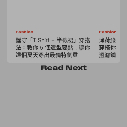
Fashion
Fashion
謹守「T Shirt + 半截裙」穿搭
薄荷綠全
法：教你 5 個造型要點，讓你
穿搭你要
這個夏天穿出最獨特氣質
溫濾鏡
Read
Next