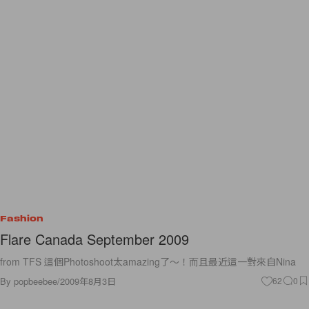
Fashion
Flare Canada September 2009
from TFS 這個Photoshoot太amazing了～！而且最近這一對來自Nina
By
popbeebee
/
2009年8月3日
62
0