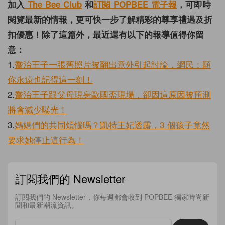
加入
The Bee Club
和
訂閱 POPBEE 電子報
，可即時
閱覽最新的情報，更可快一步了解精彩的尊享禮遇及折
扣優惠！除了這篇外，最近還有以下的報導值得你留
意：
1.
喬治王子一張舊照片被翻出意外引起討論，網民：願
你永遠也記得這一刻！
2.
喬治王子跟父母現身歐國盃現場，卻因這原因被預測
將會減少曝光！
3.
媽媽們的共同煩惱嗎？凱特王妃透露，3 個孩子竟然
要求她停止這行為！
訂閱我們的 Newsletter
訂閱我們的 Newsletter，你每週都會收到 POPBEE 獨家時尚新
聞和最新潮流資訊。