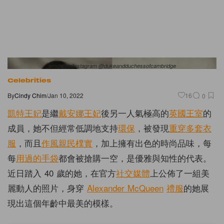
Image by Instagram @dukeandduchessofcambridge
Celebrities
By
Cindy Chim
/
Jan 10, 2022
16
0
凱特王妃
是繼
戴安娜王妃
後另一人氣極高的
英國王室
的
成員，她不但經常低調地支持
環保
，被發現
重穿多套衣
服
，而且
作風親民樸實
，加上擁有出色的時尚品味，每
每
用過的手袋
都會被搶購一空，是優雅與知性的代表。
近日踏入 40 歲的她，在官方
社交媒體
上公佈了一組美
麗動人的照片，身穿
Alexander McQueen
禮服
的她展
現出這個年齡中最美的模樣。