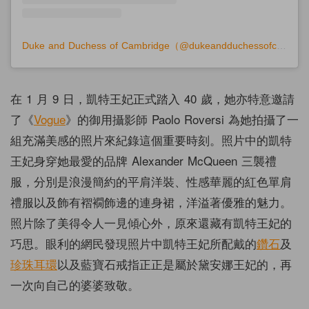
Duke and Duchess of Cambridge（@dukeandduchessofcambridge）分享的貼文
在 1 月 9 日，凱特王妃正式踏入 40 歲，她亦特意邀請
了《
Vogue
》的御用攝影師 Paolo Roversi 為她拍攝了一
組充滿美感的照片來紀錄這個重要時刻。照片中的凱特
王妃身穿她最愛的品牌 Alexander McQueen 三襲禮
服，分別是浪漫簡約的平肩洋裝、性感華麗的紅色單肩
禮服以及飾有褶襉飾邊的連身裙，洋溢著優雅的魅力。
照片除了美得令人一見傾心外，原來還藏有凱特王妃的
巧思。眼利的網民發現照片中凱特王妃所配戴的
鑽石
及
珍珠
耳環
以及藍寶石戒指正正是屬於黛安娜王妃的，再
一次向自己的婆婆致敬。