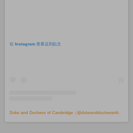
在 Instagram 查看這則貼文
Duke and Duchess of Cambridge（@dukeandduchessofcambridge）分享的貼文