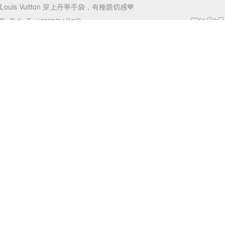
Fashion
簡約又不失質感：2022 衣櫥新經典，就用這 5 件
單品打造時尚氣質！
衣櫃明明塞滿衣服，但每次出門總覺得沒有一件可以穿，這個情況對你來