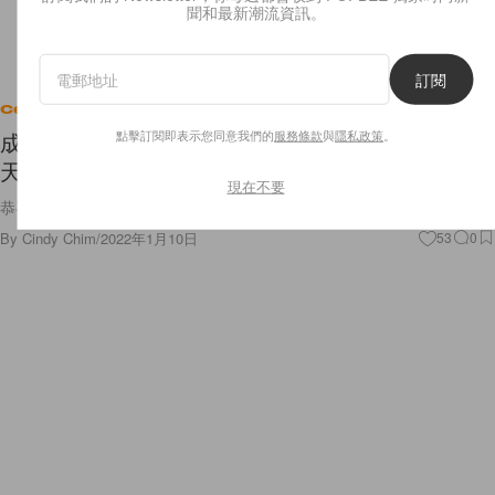
聞和最新潮流資訊。
訂閱
Celebrities
成為準媽媽：石原里美婚後 1 年宣布懷孕，迎接春
點擊訂閱即表示您同意我們的
服務條款
與
隱私政策
。
天寶寶！
現在不要
恭喜石原里美！
By
Cindy Chim
/
2022年1月10日
53
0