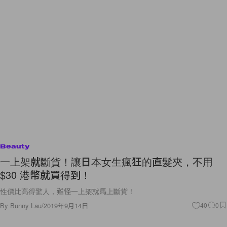
Beauty
一上架就斷貨！讓日本女生瘋狂的直髮夾，不用
$30 港幣就買得到！
性價比高得驚人，難怪一上架就馬上斷貨！
By
Bunny Lau
/
2019年9月14日
40
0