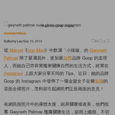
Image from Getty Images
Celebrities
By
Bunny Lau
/
Sep 16, 2019
84
0
從
Marvel
《
Iron Man
》中飲演「小辣椒」的
Gwyneth
Paltrow
除了是演員外，更加是
自然
品牌 Goop 的主理
人，而她自己亦非常推崇健康自然的生活方式，經常在
Instagram
上跟大家分享不同的 Tips。近日，她的品牌
Goop 的 Instagram 中發佈了一張金髮女子在做
瑜珈
的
背面全裸照片，怎料卻引起網民們正反兩面的意見！
有網民指照片中的身體太瘦，絕非健康或者美，他們指
罵 Gwyneth Paltrow 推廣健康生活，卻用上纖瘦、不切