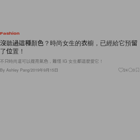
Fashion
沒聽過這種顏色？時尚女生的衣櫥，已經給它預留
了位置！
不只時尚還可以提亮氣色，難怪 IG 女生都這麼愛它！
By
Ashley Pang
/
2019年9月15日
24
0