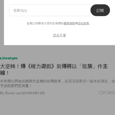
訂閱
點擊訂閱即表示您同意我們的
服務條款
與
隱私政策
。
現在不要
Lifestyle
大逆轉！傳《權力遊戲》前傳將以「龍族」作主
線！
本來傳出將會由狼族作主線的前傳故事，近日又迎來另一版本的消息，似
乎讓觀眾們更興奮！
By
Bunny Lau
/
2019年9月14日
7
0