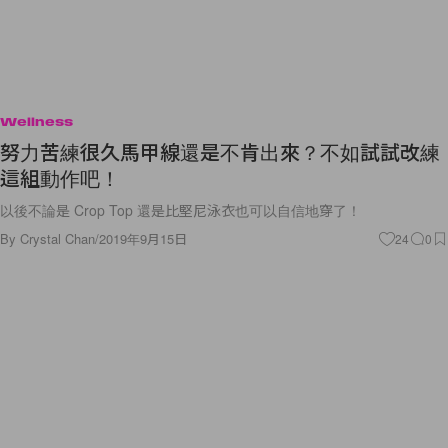
Wellness
努力苦練很久馬甲線還是不肯出來？不如試試改練
這組動作吧！
以後不論是 Crop Top 還是比堅尼泳衣也可以自信地穿了！
By
Crystal Chan
/
2019年9月15日
24
0