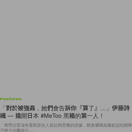
Features
「對於被強姦，她們會告訴你『算了』…」伊藤詩
織 — 撬開日本 #MeToo 黑箱的第一人！
「若然法官沒有看到原告人反抗到受傷的證據，就會被視為是默認性關係
乃雙方自願進行…」