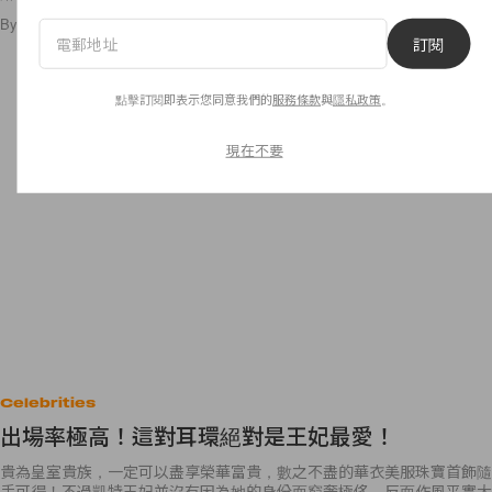
By
Candy Chan
/
2016年7月9日
12
0
訂閱
點擊訂閱即表示您同意我們的
服務條款
與
隱私政策
。
現在不要
Celebrities
出場率極高！這對耳環絕對是王妃最愛！
貴為皇室貴族，一定可以盡享榮華富貴，數之不盡的華衣美服珠寶首飾隨
手可得！不過凱特王妃並沒有因為她的身份而窮奢極侈，反而作風平實大