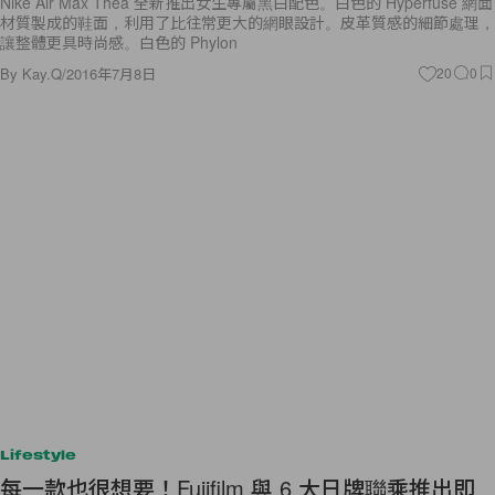
Nike Air Max Thea 全新推出女生專屬黑白配色。白色的 Hyperfuse 網面
材質製成的鞋面，利用了比往常更大的網眼設計。皮革質感的細節處理，
讓整體更具時尚感。白色的 Phylon
By
Kay.Q
/
2016年7月8日
20
0
Lifestyle
每一款也很想要！Fujifilm 與 6 大日牌聯乘推出即