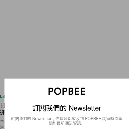
Lifestyle
日本 Häagen-Dazs 推人氣遊戲！吃冰淇淋也可看
訂閱我們的 Newsletter
運氣？
訂閱我們的 Newsletter，你每週都會收到 POPBEE 獨家時尚新
早前，在網絡上有人把一張冰淇淋照片上傳，結果引起連串討論，這冰淇
聞和最新潮流資訊。
淋並不是一般冰淇淋，而是杯裝 Häagen-Dazs