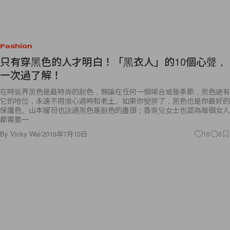
Fashion
只有穿黑色的人才明白！「黑衣人」的10個心聲，
一次過了解！
在時裝界黑色是最時尚的顏色，無論在任何一個場合或是季節，黑色總有
它的地位，永遠不用擔心過時和老土。如果你變胖了，黑色也是你最好的
保護色。山本耀司也說過黑色是顏色的盡頭；香奈兒女士也認為每個女人
都需要一
By
Vicky Wai
/
2016年7月10日
10
0