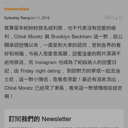
Celebrities
By
Audrey Tsang
/
Jul 11, 2016
6
0
就算是年紀輕輕就名成利就，也不代表沒有戀愛的權
利，Chloë Moretz 與 Brooklyn Beckham 這一對，自公
開承認戀情以來，一直受到大家的認同，受到各界的看
好和祝福，令兩人愈愛愈高調，甜蜜溫馨的照片源源不
絕地放送。而 Instagram 也成為了紀錄兩人的甜蜜日
記，由 Friday night dating 、到訪對方的家或一起去迪
士尼，這一對小情侶，愈看愈恩愛！最近有消息流出，
Chloë Moretz 已經見了家長，看來這一對感情相當穩定
啊！
訂閱我們的 Newsletter