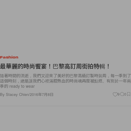
Fashion
最華麗的時尚饗宴！巴黎高訂周街拍特輯！
隨著時間的流逝，我們又迎來了美好的巴黎高級訂製時裝周，每一季到了
這個時刻，總是讓我們心裡滿腔熱血的時尚魂再度被點燃。有別於一年兩
季的 ready to wear
By
Stacey Chien
/
2016年7月8日
9
0