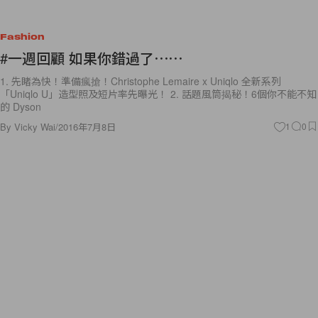
Fashion
#一週回顧 如果你錯過了⋯⋯
1. 先睹為快！準備瘋搶！Christophe Lemaire x Uniqlo 全新系列
「Uniqlo U」造型照及短片率先曝光！ 2. 話題風筒揭秘！6個你不能不知
的 Dyson
By
Vicky Wai
/
2016年7月8日
1
0