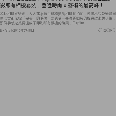
影即有相機套裝，登陸時尚 x 藝術的最高峰！
菲林相機式微後，人人都拿著手機和數碼相機拍拍拍，慢慢地只會透過屏
幕欣賞那個很「完美」的映像，當感受一張實質照片的機會越來越少後，
那份手感之美便促成了即影即有相機的復興，Fujifilm
By
Staff
/
2016年7月8日
12
0