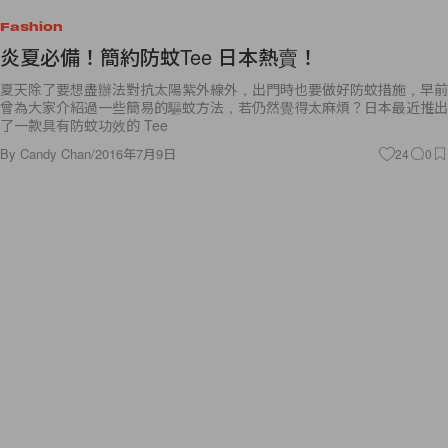
Fashion
炎夏必備！簡約防蚊Tee 日本熱賣！
夏天除了要想盡辦法對抗太陽紫外線外，出門時也要做好防蚊措施，早前
曾為大家介紹過一些簡易的驅蚊方法，若仍然覺得太麻煩？日本最近推出
了一款具有防蚊功效的 Tee
By
Candy Chan
/
2016年7月9日
24
0