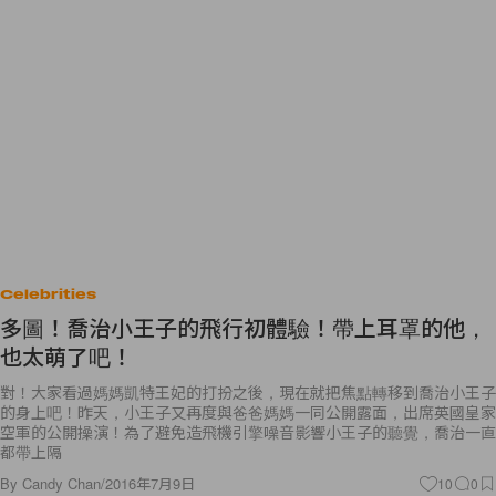
Celebrities
多圖！喬治小王子的飛行初體驗！帶上耳罩的他，
也太萌了吧！
對！大家看過媽媽凱特王妃的打扮之後，現在就把焦點轉移到喬治小王子
的身上吧！昨天，小王子又再度與爸爸媽媽一同公開露面，出席英國皇家
空軍的公開操演！為了避免造飛機引擎噪音影響小王子的聽覺，喬治一直
都帶上隔
By
Candy Chan
/
2016年7月9日
10
0