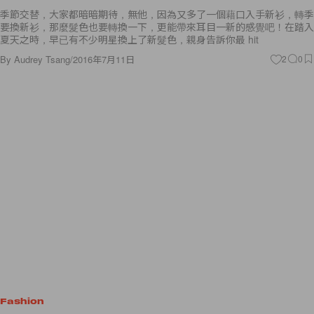
季節交替，大家都暗暗期待，無他，因為又多了一個藉口入手新衫，轉季
要換新衫，那麼髮色也要轉換一下，更能帶來耳目一新的感覺吧！在踏入
夏天之時，早已有不少明星換上了新髮色，親身告訴你最 hit
By
Audrey Tsang
/
2016年7月11日
2
0
Fashion