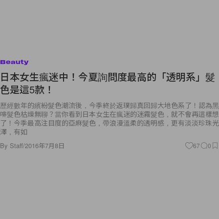
Beauty
日本女生瘋迷中！今夏詢問度最高的「透明系」髮
色是這5款！
歷經數年的繽紛髮色潮流後，今季終於返璞歸真回歸大地色系了！認為黑
啡髮色枯燥無聊？當你看到日本女生在瘋迷的迷霧髮色，就不會再這樣想
了！今季最高注目度的亞麻髮色，帶浪漫溫柔的透明感，更有淡淡珍珠光
澤，有如
By
Staff
/
2016年7月8日
67
0