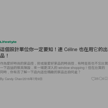
Lifestyle
這個設計單位你一定要知！連 Céline 也在用它的出
品！
作為愛好時尚的家品控，抑或是愛好家品的時尚控，有時逛街也不忘欣賞
一下店舖的傢具陳設，來一場更深入的 window shopping！但在欣賞的
同時，你有否了解一下店內這些精緻的家品出自何處？
By
Candy Chan
/
2016年7月9日
25
0