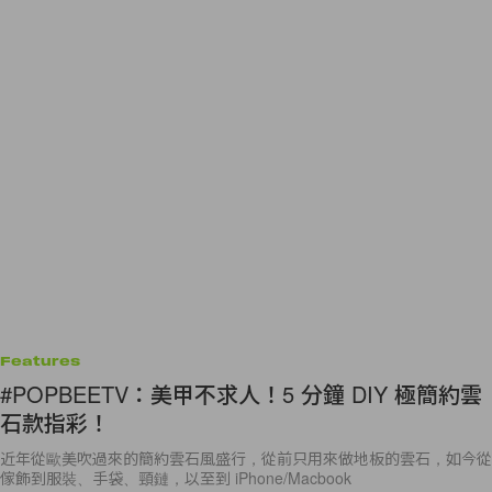
Features
#POPBEETV：美甲不求人！5 分鐘 DIY 極簡約雲
石款指彩！
近年從歐美吹過來的簡約雲石風盛行，從前只用來做地板的雲石，如今從
傢飾到服裝、手袋、頸鏈，以至到 iPhone/Macbook