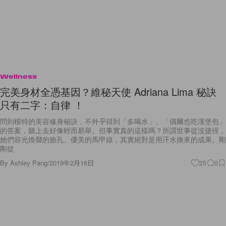
Wellness
完美身材全憑基因？維秘天使 Adriana Lima 秘訣
只有二字：自律 ！
問到模特的美容修身秘訣，不外乎得到「多喝水」、「偶爾也吃漢堡包」
的答案，聽上去好像輕而易舉。但事實真的這樣嗎？所謂世事從沒捷徑，
她們容光煥發的臉孔、優美的馬甲線，其實絕對是用汗水換來的成果。剛
剛從
By
Ashley Pang
/
2019年2月16日
25
0