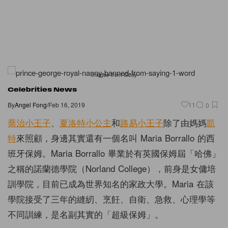
Images from Getty
Celebrities News
By
Angel Fong
/
Feb 16, 2019
11
0
喬治小王子
、
夏洛特小公主
和
路易小王子
除了由媽媽
凱
特
來照顧，身邊其實還有一個名叫 Maria Borrallo 的西
班牙保姆。Maria Borrallo 畢業於有英國保姆屆「哈佛」
之稱的諾蘭德學院（Norland College），前身是女傭培
訓學院，目前已成為世界知名的家政大學。Maria 在該
學院接受了三年的縫紉、烹飪、自衛、急救、心理學等
不同訓練，是名副其實的「超級保姆」。