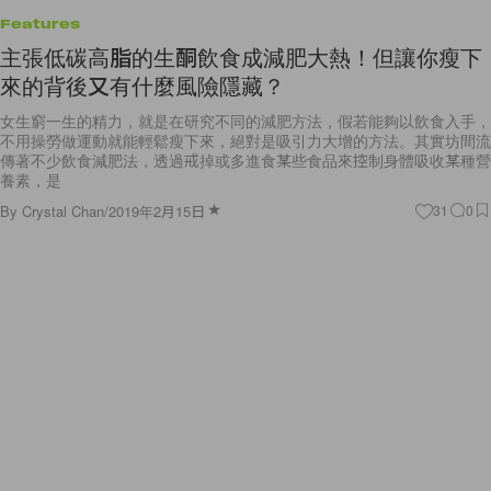
Features
主張低碳高脂的生酮飲食成減肥大熱！但讓你瘦下
來的背後又有什麼風險隱藏？
女生窮一生的精力，就是在研究不同的減肥方法，假若能夠以飲食入手，
不用操勞做運動就能輕鬆瘦下來，絕對是吸引力大增的方法。其實坊間流
傳著不少飲食減肥法，透過戒掉或多進食某些食品來控制身體吸收某種營
養素，是
By
Crystal Chan
/
2019年2月15日
31
0