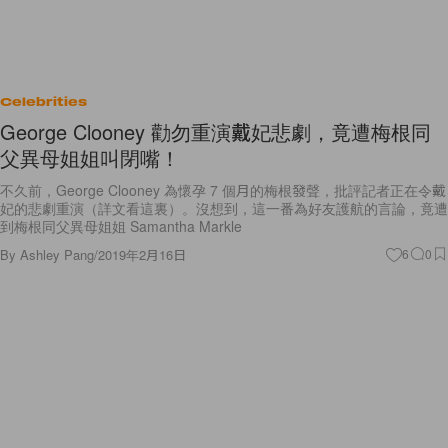
Celebrities
George Clooney 勸勿重演戴妃悲劇，竟遭梅根同
父異母姐姐叫閉嘴！
不久前，George Clooney 為懷孕 7 個月的梅根發聲，批評記者正在令戴
妃的悲劇重演（詳文看這裏）。沒想到，這一番為好友護航的言論，竟遭
到梅根同父異母姐姐 Samantha Markle
By
Ashley Pang
/
2019年2月16日
6
0