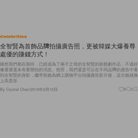
Celebrities
全智賢為首飾品牌拍攝廣告照，更被韓媒大爆養尊
處優的賺錢方式！
雖然我們都在期待，已經成為了兩子之母的全智賢的新戲劇作品，不過好
像遲遲還未有要開拍的消息。然而，我們還是可以在不同品牌的廣告中看
到全智賢的身影，繼早前她為網上購物平台拍攝廣告影片後，這次她就換
上高貴形
By
Crystal Chan
/
2019年2月15日
8
0