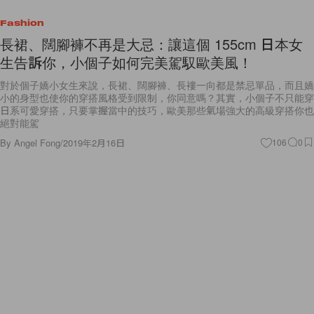
Fashion
長裙、闊腳褲不再是大忌：讓這個 155cm 日本女
生告訴你，小個子如何完美駕馭歐美風！
對於個子嬌小女生來說，長裙、闊腳褲、長褸一向都是禁忌單品，而且嬌
小的身型也使你的穿搭風格受到限制，你同意嗎？其實，小個子不只能穿
日系可愛穿搭，只要掌握當中的技巧，歐美那些氣場強大的高級穿搭你也
絕對能駕
By
Angel Fong
/
2019年2月16日
106
0