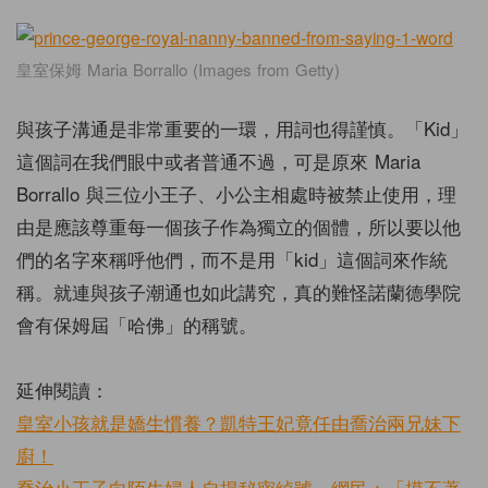
皇室保姆 Maria Borrallo (Images from Getty)
與孩子溝通是非常重要的一環，用詞也得謹慎。「Kid」
這個詞在我們眼中或者普通不過，可是原來 Maria
Borrallo 與三位小王子、小公主相處時被禁止使用，理
由是應該尊重每一個孩子作為獨立的個體，所以要以他
們的名字來稱呼他們，而不是用「kid」這個詞來作統
稱。就連與孩子潮通也如此講究，真的難怪諾蘭德學院
會有保姆屆「哈佛」的稱號。
延伸閱讀：
皇室小孩就是嬌生慣養？凱特王妃竟任由喬治兩兄妹下
廚！
喬治小王子向陌生婦人自揭秘密綽號，網民：「摸不著