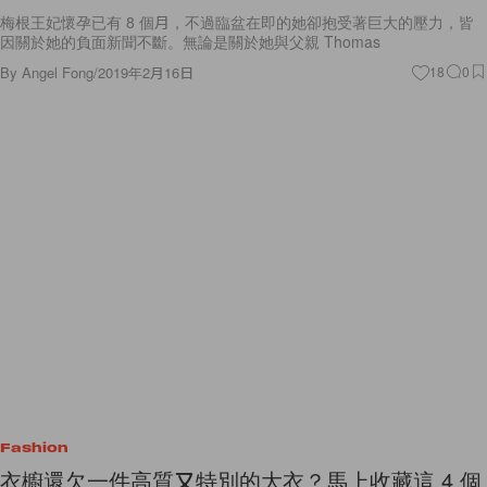
梅根王妃懷孕已有 8 個月，不過臨盆在即的她卻抱受著巨大的壓力，皆
因關於她的負面新聞不斷。無論是關於她與父親 Thomas
By
Angel Fong
/
2019年2月16日
18
0
Fashion
衣櫥還欠一件高質又特別的大衣？馬上收藏這 4 個