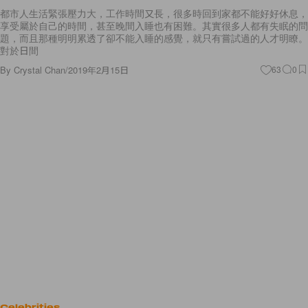
都市人生活緊張壓力大，工作時間又長，很多時回到家都不能好好休息，
享受屬於自己的時間，甚至晚間入睡也有困難。其實很多人都有失眠的問
題，而且那種明明累透了卻不能入睡的感覺，就只有嘗試過的人才明瞭。
對於日間
By
Crystal Chan
/
2019年2月15日
63
0
Celebrities