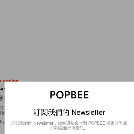
Fashion
#NYFW：致敬傳奇舞廳，Michael Kors 帶我們回
到華麗而狂野的閃耀年代！
在大勢收購了義大利品牌 Versace 之後，Michael Kors 又由超模 Bella
訂閱我們的 Newsletter
Hadid 和楊冪帶來了熱騰騰的 2019
By
Amber Ku
/
2019年2月16日
11
0
訂閱我們的 Newsletter，你每週都會收到 POPBEE 獨家時尚新
聞和最新潮流資訊。