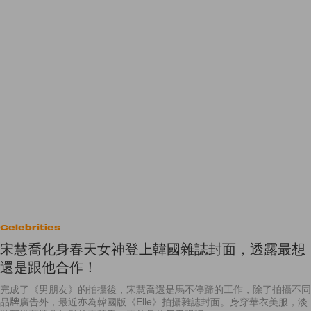
Celebrities
宋慧喬化身春天女神登上韓國雜誌封面，透露最想
還是跟他合作！
完成了《男朋友》的拍攝後，宋慧喬還是馬不停蹄的工作，除了拍攝不同
品牌廣告外，最近亦為韓國版《Elle》拍攝雜誌封面。身穿華衣美服，淡