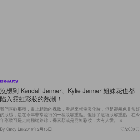
Beauty
沒想到 Kendall Jenner、Kylie Jenner 姐妹花也都
陷入霓虹彩妝的熱潮！
我們喜歡那種，畫上精緻的裸妝，看起來就像沒化妝，但是卻氣色非常好
的妝感，是在今年非常流行的一種妝容重點。但除了這項妝容重點，在今
年彩妝可是走向極端路線，裸素顏或是霓虹彩妝，大有人愛。 &
By
Cindy Liu
/
2019年2月15日
2
0