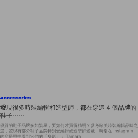
Accessories
發現很多時裝編輯和造型師，都在穿這 4 個品牌的
鞋子⋯⋯
優質的鞋子品牌多如繁星，要如何才買得精明？參考歐美時裝編輯品味之
選，發現有部分鞋子品牌特別受編輯或造型師愛戴，時常在 Instagram
的穿搭照中看到它們的「身影」： Tamara