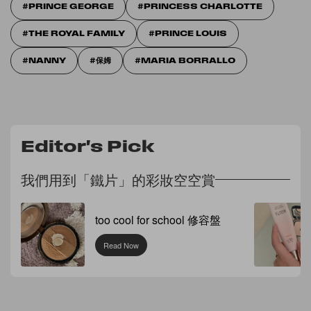
PRINCE GEORGE​
PRINCESS CHARLOTTE
THE ROYAL FAMILY
PRINCE LOUIS
NANNY
保姆
MARIA BORRALLO
Editor's Pick
我們用到「鐵片」的彩妝空空賞
too cool for school 修容盤
Read Now