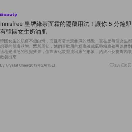
Beauty
Innisfree 皇牌綠茶面霜的隱藏用法！讓你 5 分鐘即
有韓國女生奶油肌
韓國女生的肌膚不但白滑，而且有著水潤飽滿的感覺，實在是每個女生都
想要的肌膚狀態。眾所周知，她們喜歡用的粉底液或氣墊粉底都可以做到
這種光澤感的視覺效果，但靠著化妝營造出來的形象，始終不及皮膚內裏
散發出來
By
Crystal Chan
/
2019年2月15日
358
0