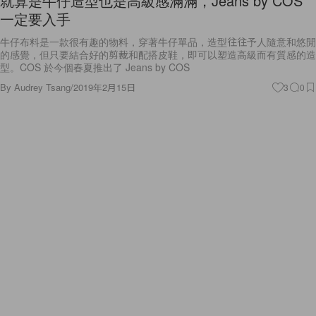
就算是牛仔造型也是高級感滿滿，Jeans by COS
一定要入手
牛仔布料是一款很有趣的物料，穿著牛仔單品，造型往往予人隨意和悠閒
的感覺，但只要結合好的剪裁和配搭皮鞋，即可以塑造高級而有質感的造
型。COS 於今個春夏推出了 Jeans by COS
By
Audrey Tsang
/
2019年2月15日
3
0