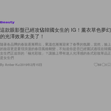
Beauty
這款眼影盤已經攻佔韓國女生的 IG！薰衣草色夢幻
的光澤效果太美了！
隨著各品牌的春裝逐漸釋出，氣溫也漸漸迎來了春季的氛圍，當然，臉上
的妝容更是要往浪漫的春日風格蛻變，不知道你是否已經嘗試過現在韓國
女生們正追崇的「極光彩妝」？讓臉上帶有迷人光澤感的各式彩妝單品正
是女生們
By
Amber Ku
/
2019年2月15日
88
0