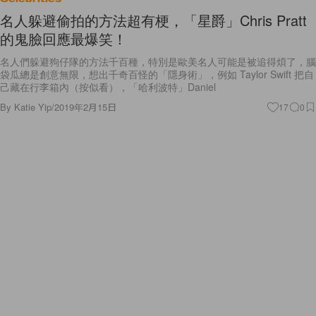
名人躲避偷拍的方法超有梗，「星爵」Chris Pratt
的鬼臉回應最爆笑！
名人們躲避狗仔隊的方法千百種，特別是歐美名人可能是被追得煩了，腦
袋瓜總是創意無限，想出千奇百怪的「隱身術」，例如 Taylor Swift 把自
己藏在行李箱內（按似看），「哈利波特」Daniel
By
Katie Yip
/
2019年2月15日
17
0