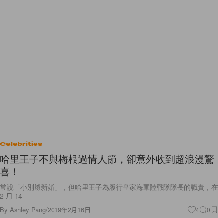
Celebrities
哈里王子不與梅根過情人節，卻意外收到超浪漫驚
喜！
常說「小別勝新婚」，但哈里王子為履行皇家海軍陸戰隊隊長的職責，在
2 月 14
By
Ashley Pang
/
2019年2月16日
4
0