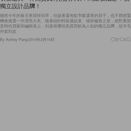
獨立設計品牌！
雖然今年的春天來得特別早，但趁著還有點乍暖還寒的日子，也不妨抓緊
機會挑選一件漂亮大衣。隨著紐約時裝週結束、移師倫敦之前，絕對要留
意時尚買家和編輯身上，到底有哪些高質而鮮為人知的獨立品牌，從羊毛
外套到皮
By
Ashley Pang
/
2019年2月16日
27
0