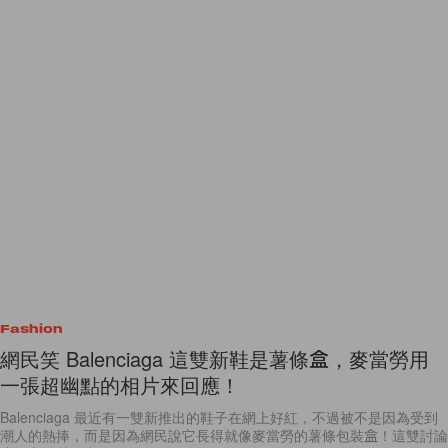
Fashion
網民笑 Balenciaga 這雙新鞋是薯條盒，麥當勞用
一張超幽點的相片來回應！
Balenciaga 最近有一雙新推出的鞋子在網上好紅，不過被不是因為受到
潮人的熱捧，而是因為網民說它長得就像麥當勞的薯條包裝盒！這雙討論