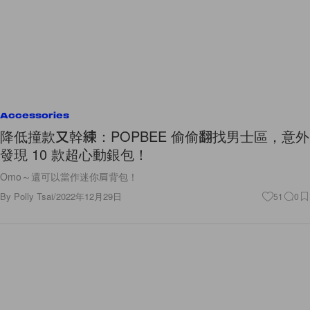
Accessories
降低撞款又幹練：POPBEE 偷偷翻找男士區，意外
發現 10 款超心動銀包！
Omo～還可以當作迷你肩背包！
By
Polly Tsai
/
2022年12月29日
51
0