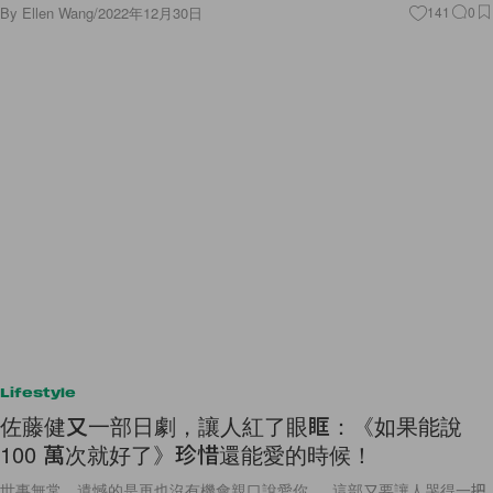
By
Ellen Wang
/
2022年12月30日
141
0
Lifestyle
佐藤健又一部日劇，讓人紅了眼眶：《如果能說
100 萬次就好了》珍惜還能愛的時候！
世事無常，遺憾的是再也沒有機會親口說愛你…..這部又要讓人哭得一把