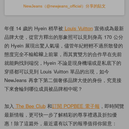
NewJeans（@newjeans_official）分享的貼文
年僅 14 歲的 Hyein 稍早被
Louis Vuitton
宣佈成為最新
品牌大使，從官方釋出的形象照可以見到身高 170 公分
的 Hyein 展現出驚人氣場，儘管年紀輕輕不過所散發的
態度完全不輸給線上前輩，而其實雙方的合作早在先前
就能夠找到端倪，Hyein 不論是現身機場或是私底下的
穿搭都可以見到 Louis Vuitton 單品的出現，如今
NewJeans 再拿下第二個奢侈品牌大使的身份，究竟接
下來會輪到哪位成員被品牌相中呢？
加入
The Bee Club
和
訂閱 POPBEE 電子報
，即時閱覽
最新情報，更可快一步了解精彩的尊享禮遇及折扣優
惠！除了這篇外，最近還有以下的報導值得你留意：