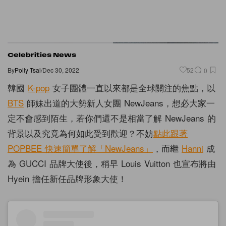
Celebrities News
By
Polly Tsai
/
Dec 30, 2022
52
0
韓國
K-pop
女子團體一直以來都是全球關注的焦點，以
BTS
師妹出道的大勢新人女團 NewJeans，想必大家一
定不會感到陌生，若你們還不是相當了解 NewJeans 的
背景以及究竟為何如此受到歡迎？不妨
點此跟著
POPBEE 快速簡單了解「NewJeans」
，而繼
Hanni
成
為 GUCCI 品牌大使後，稍早 Louis Vuitton 也宣布將由
Hyein 擔任新任品牌形象大使！