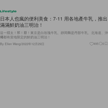
Lifestyle
日本人也瘋的便利美食：7-11 用各地產牛乳，推出
滿滿鮮奶油三明治！
這一招太！邪！惡！東京是白玫瑰牛乳、靜岡縣是丹那牛乳、北海道、沖
繩都有當地限定的鮮奶油三明治！
By
Ellen Wang
/
2022年12月29日
495
0