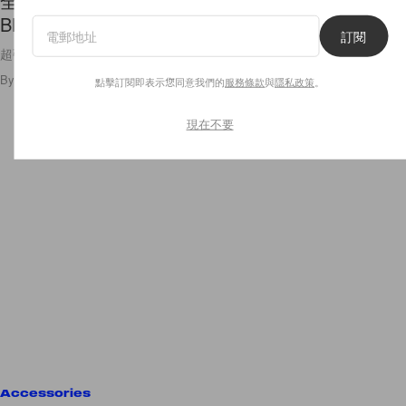
全球最大型音樂節 Coachella 名單率先曝光，
BLACKPINK 也在其中！
訂閱
超強陣容！！🤩
By
Winnie Hu
/
2022年12月30日
47
0
點擊訂閱即表示您同意我們的
服務條款
與
隱私政策
。
現在不要
Accessories