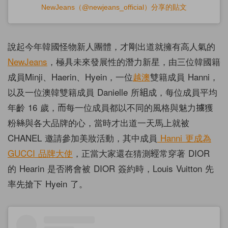
NewJeans（@newjeans_official）分享的貼文
說起今年韓國怪物新人團體，才剛出道就擁有高人氣的
NewJeans
，極具未來發展性的潛力新星，由三位韓國籍
成員Minji、Haerin、Hyein，一位
越
澳
雙籍成員 Hanni，
以及一位澳韓雙籍成員 Danielle 所組成，每位成員平均
年齡 16 歲，而每一位成員都以不同的風格與魅力擄獲
粉絲與各大品牌的心，當時才出道一天馬上就被
CHANEL 邀請參加美妝活動，其中成員
Hanni 更成為
GUCCI 品牌大使
，正當大家還在猜測經常穿著 DIOR
的 Hearin 是否將會被 DIOR 簽約時，Louis Vuitton 先
率先搶下 Hyein 了。