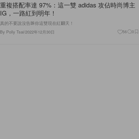
重複搭配率達 97%：這一雙 adidas 攻佔時尚博主
IG，一路紅到明年！
真的不要說沒告訴你這雙現在紅翻天！
By
Polly Tsai
/
2022年12月30日
56
0