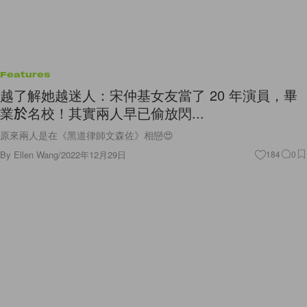
Features
越了解她越迷人：宋仲基女友當了 20 年演員，畢
業於名校！其實兩人早已偷放閃...
原來兩人是在《黑道律師文森佐》相戀😍
By
Ellen Wang
/
2022年12月29日
184
0