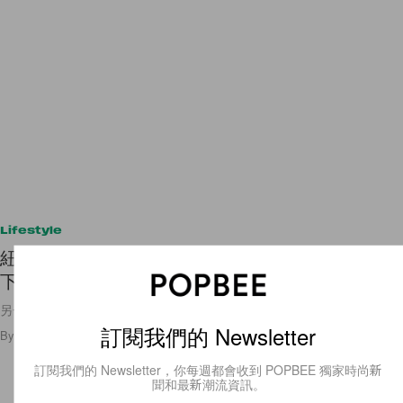
Lifestyle
紐約最新景點 +POOL 漂浮游泳池：布魯克林大橋
下、收盡曼哈頓美景！
另一個角度看還有自由女神像… 美死了！！！
訂閱我們的 Newsletter
By
POPBEE Team
/
2024年1月17日
528
0
訂閱我們的 Newsletter，你每週都會收到 POPBEE 獨家時尚新
聞和最新潮流資訊。