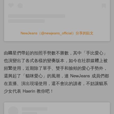
NewJeans（@newjeans_official）分享的貼文
由韓星們帶起的拍照手勢數不勝數，其中「手比愛心」
也演變出了各式各樣的變奏版本，如今在社群媒體上被
頻繁使用，近期除了單手、雙手和臉頰的愛心手勢外，
還興起了「貓咪愛心」的風潮，連 NewJeans 成員們都
在直播、演出現場使用，還不會比的讀者，不妨讓貓系
少女代表 Haerin 教你吧！