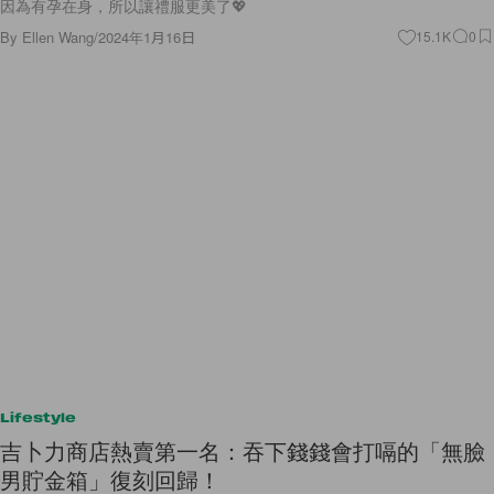
因為有孕在身，所以讓禮服更美了💖
By
Ellen Wang
/
2024年1月16日
15.1K
0
Lifestyle
吉卜力商店熱賣第一名：吞下錢錢會打嗝的「無臉
男貯金箱」復刻回歸！