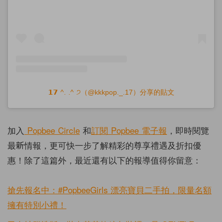
𝟭𝟳 ︎︎^. .^ ੭（@kkkpop._.17）分享的貼文
加入
Popbee Circle
和
訂閱
Popbee
電子報
，即時閱覽
最新情報，更可快一步了解精彩的尊享禮遇及折扣優
惠！除了這篇外，最近還有以下的報導值得你留意：
搶先報名中：#PopbeeGirls 漂亮寶貝二手拍，限量名額
擁有特別小禮！