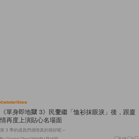
Celebrities
《單身即地獄 3》民奎繼「恤衫抹眼淚」後，跟廈
情再度上演貼心名場面
第 3 季的成員們感情真的很好呢～
By
Crystal Chan
/
2024年1月16日
5.0K
0