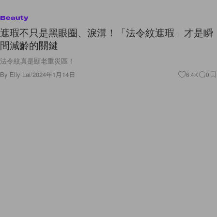
Beauty
遮瑕不只是黑眼圈、淚溝！「法令紋遮瑕」才是瞬
間減齡的關鍵
法令紋真是顯老重災區！
By
Elly Lai
/
2024年1月14日
6.4K
0