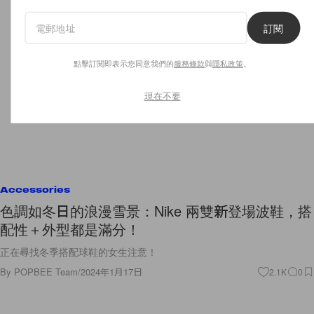
訂閱
點擊訂閱即表示您同意我們的
服務條款
與
隱私政策
。
現在不要
Accessories
色調如冬日的浪漫雪景：Nike 兩雙新登場波鞋，搭
配性＋外型都是滿分！
正在尋找冬季搭配球鞋的女生注意！
By
POPBEE Team
/
2024年1月17日
2.1K
0