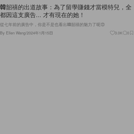
韓韶禧的出道故事：為了留學賺錢才當模特兒，全
都因這支廣告... 才有現在的她！
從七年前的廣告中，你是不是也看出韓韶禧的魅力了呢😍
By
Ellen Wang
/
2024年1月15日
3.0K
0