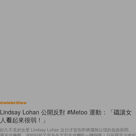
Celebrities
Lindsay Lohan 公開反對 #Metoo 運動：「這讓女
人看起來很弱！」
好久不見的女星 Lindsay Lohan 近日才宣告即將擺脫以往的負面新聞、
重返娛樂圈，沒想到卻又因為失言而造成網民一陣砲轟！日前荷里活掀起