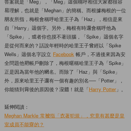
答案就是「Meg」，「Meg」這個稱呼相信大家都很容
易理解，也就是「Meghan」的簡稱。而根據梅根的一位
朋友所指，梅根會稱呼哈里王子為「Haz」，相信是來
自「Harry」這個字。另外，梅根有時還會稱呼他為
「Spike」，或者你也摸不著頭腦，「Spike」這個名字
是從何而來的？話說年輕時的哈里王子曾經以「Spike
Wells」這個名字設立
Facebook
帳戶，不過後來因為安
全問題他把帳戶刪除了，梅根暱稱哈里王子為「Spike」
正是因為當年他的網名。而除了「Haz」與「Spike」
外，原來哈里王子還有一個有趣的別名──「Potter」，
你能猜到背後的原因後？沒錯！就是「
Harry Potter
」。
延伸閱讀：
Meghan Markle 常被指「衣著犯規」，究竟有甚麼是皇
室成員不能穿的？