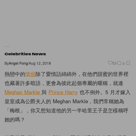
Celebrities News
By
Angel Fong
/
Aug 12, 2018
53
0
熱戀中的
情侶
除了愛情話綿綿外，在他們甜蜜的世界裡
也藏著許多暗語，更會為彼此起個專屬的暱稱，就連
Meghan Markle
與
Prince Harry
也不例外。5 月才嫁入
皇室成為公爵夫人的 Meghan Markle，我們常稱她為
「梅根」，你又想知道他的另一半哈里王子是怎樣稱呼
她的嗎？