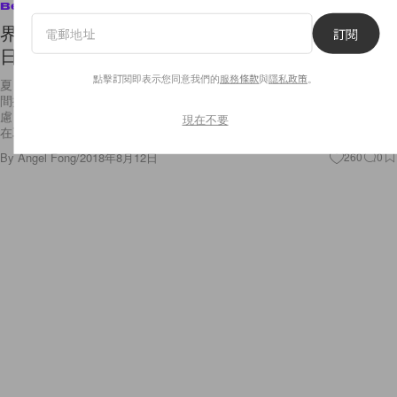
Beauty
界乎幹練與女人味之間：這種空氣感中短髮，就是
訂閱
日本女生大愛的氣質髮型！
點擊訂閱即表示您同意我們的
服務條款
與
隱私政策
。
夏日的高溫的確令女生有將一頭長髮剪短的衝動，由富女人味的長髮霎時
間換成一頭型格短髮，這個大轉變未必人人接受得來，如果你也有這個憂
慮，不妨可以嘗試日本女生今夏大愛的空氣感中短髮。這種髮型長度大概
現在不要
在耳下至
By
Angel Fong
/
2018年8月12日
260
0