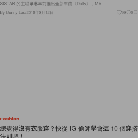
SISTAR 的主唱孝琳早前推出全新單曲《Dally》，MV
By
Bunny Lau
/
2018年8月12日
99
0
Fashion
總覺得沒有衣服穿？快從 IG 偷師學會這 10 個穿搭
法則吧！