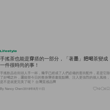
Lifestyle
手搖茶也能是穿搭的一部分，「著墨」把喝茶變成
一件很時尚的事！
手搖飲品在街頭人手一杯，幾乎已經成了人們必備的逛街配件，若是它除
了好喝之外，還能替今日的整身穿搭畫龍點睛、注入更強烈的個人風格，
是不是就更完美了呢？ 台灣質感品牌
By
Nancy Chen
/
2018年8月11日
10
0