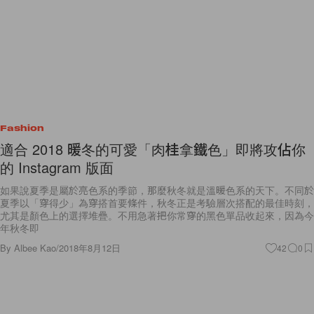
Fashion
適合 2018 暖冬的可愛「肉桂拿鐵色」即將攻佔你
的 Instagram 版面
如果說夏季是屬於亮色系的季節，那麼秋冬就是溫暖色系的天下。不同於
夏季以「穿得少」為穿搭首要條件，秋冬正是考驗層次搭配的最佳時刻，
尤其是顏色上的選擇堆疊。不用急著把你常穿的黑色單品收起來，因為今
年秋冬即
By
Albee Kao
/
2018年8月12日
42
0