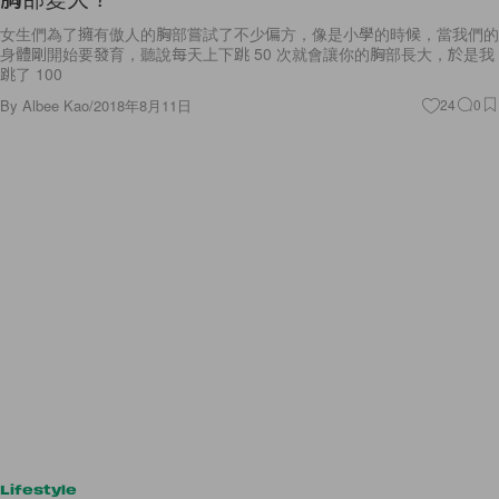
女生們為了擁有傲人的胸部嘗試了不少偏方，像是小學的時候，當我們的
身體剛開始要發育，聽說每天上下跳 50 次就會讓你的胸部長大，於是我
跳了 100
By
Albee Kao
/
2018年8月11日
24
0
Lifestyle