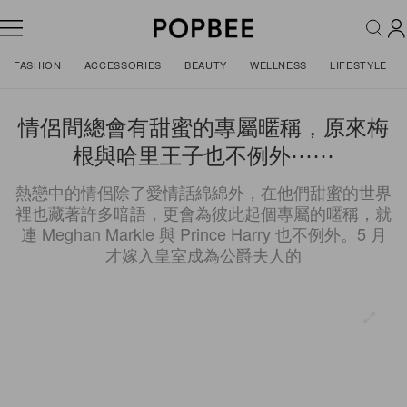
FASHION
ACCESSORIES
BEAUTY
WELLNESS
LIFESTYLE
情侶間總會有甜蜜的專屬暱稱，原來梅
根與哈里王子也不例外⋯⋯
熱戀中的情侶除了愛情話綿綿外，在他們甜蜜的世界
裡也藏著許多暗語，更會為彼此起個專屬的暱稱，就
連 Meghan Markle 與 Prince Harry 也不例外。5 月
才嫁入皇室成為公爵夫人的