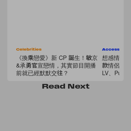
Celebrities
Accessorie
《換乘戀愛》新 CP 誕生！敏京
想感情越磨
&承勇官宣戀情，其實節目開播
款情侶運
前就已經默默交往？
LV、Pu
Read
Next