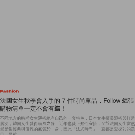
Fashion
法國女生秋季會入手的 7 件時尚單品，Follow 這張
購物清單一定不會有錯！
不同地方的時尚女生穿搭總有自己的一套特色，日本女生擅長混搭與打造
層次，韓國女生愛街頭風之餘，近年也愛上知性穿搭，至於法國女生當然
就是集經典與優雅的氣質於一身，因此「法式時尚」一直都是愛探討的題
目。早前