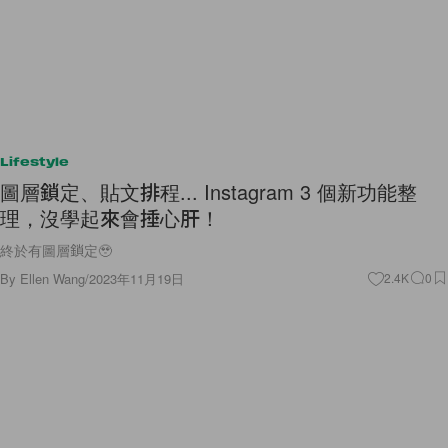
Lifestyle
圖層鎖定、貼文排程... Instagram 3 個新功能整
理，沒學起來會捶心肝！
終於有圖層鎖定🥹
By
Ellen Wang
/
2023年11月19日
2.4K
0