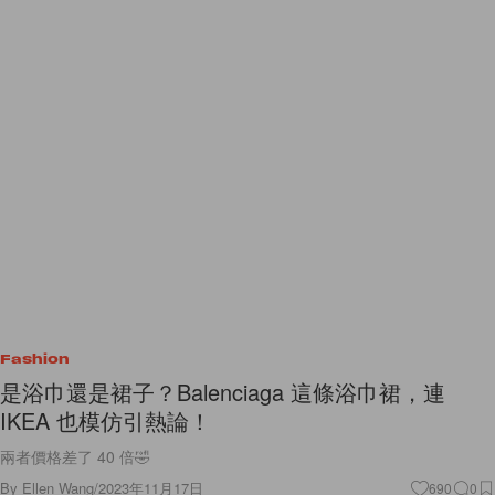
Fashion
是浴巾還是裙子？Balenciaga 這條浴巾裙，連
IKEA 也模仿引熱論！
兩者價格差了 40 倍🤣
By
Ellen Wang
/
2023年11月17日
690
0