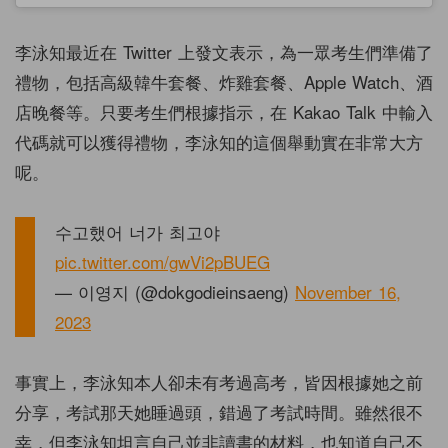
李泳知最近在 Twitter 上發文表示，為一眾考生們準備了
禮物，包括高級韓牛套餐、炸雞套餐、Apple Watch、酒
店晚餐等。只要考生們根據指示，在 Kakao Talk 中輸入
代碼就可以獲得禮物，李泳知的這個舉動實在非常大方
呢。
수고했어 너가 최고야
pic.twitter.com/gwVi2pBUEG
— 이영지 (@dokgodieinsaeng)
November 16,
2023
事實上，李泳知本人卻未有考過高考，皆因根據她之前
分享，考試那天她睡過頭，錯過了考試時間。雖然很不
幸，但李泳知坦言自己並非讀書的材料，也知道自己不