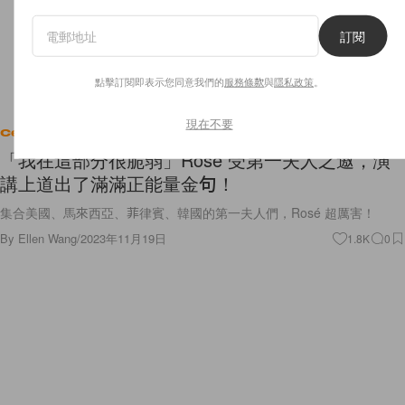
訂閱
點擊訂閱即表示您同意我們的
服務條款
與
隱私政策
。
現在不要
Celebrities
「我在這部分很脆弱」Rosé 受第一夫人之邀，演
講上道出了滿滿正能量金句！
集合美國、馬來西亞、菲律賓、韓國的第一夫人們，Rosé 超厲害！
By
Ellen Wang
/
2023年11月19日
1.8K
0