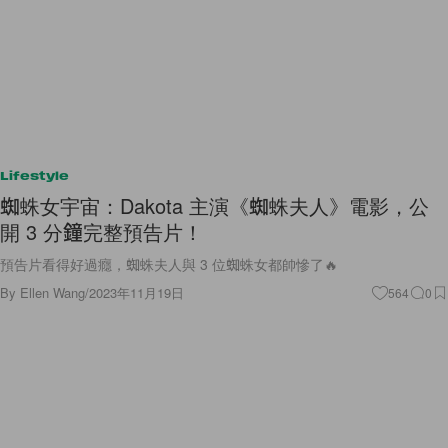
Lifestyle
蜘蛛女宇宙：Dakota 主演《蜘蛛夫人》電影，公
開 3 分鐘完整預告片！
預告片看得好過癮，蜘蛛夫人與 3 位蜘蛛女都帥慘了🔥
By
Ellen Wang
/
2023年11月19日
564
0