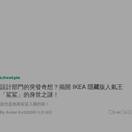
Lifestyle
設計部門的突發奇想？揭開 IKEA 隱藏版人氣王
「鯊鯊」的身世之謎！
誰也是抱著鯊鯊入睡的呢！
By
Amber Ku
/
2023年11月18日
2.4K
0