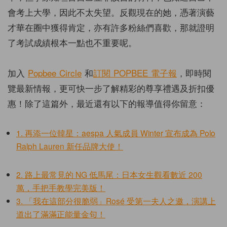
會考上大學，因此不太失望。反觀現在的她，憑著演藝
才華在圈中獲得肯定，亦有許多粉絲們喜歡，那就證明
了考試成績根本一點也不重要呢。
加入
Popbee Circle
和
訂閱 POPBEE 電子報
，即時閱
覽最新情報，更可快一步了解精彩的尊享禮遇及折扣優
惠！除了這篇外，最近還有以下的報導值得你留意：
1. 再添一位韓星：aespa 人氣成員 Winter 宣布成為 Polo
Ralph Lauren 新任品牌大使！
2. 路上最常見的 NG 低馬尾：日本女生觀看數近 200
萬，手把手教學完美版！
3. 「我在這部分很脆弱」Rosé 受第一夫人之邀，演講上
道出了滿滿正能量金句！