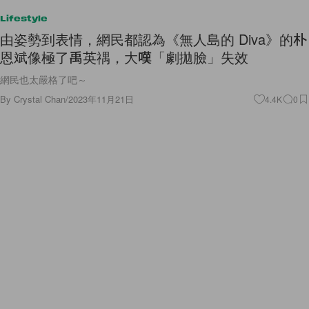
Lifestyle
由姿勢到表情，網民都認為《無人島的 Diva》的朴
恩斌像極了禹英禑，大嘆「劇拋臉」失效
網民也太嚴格了吧～
By
Crystal Chan
/
2023年11月21日
4.4K
0