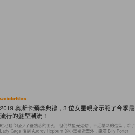
Celebrities
2019 奧斯卡頒獎典禮，3 位女星親身示範了今季最
流行的髮型潮流！
紅地毯今屆少了些熟悉的面孔，但仍然星光熠熠，不乏精彩的造型，除了
Lady Gaga 復刻 Audrey Hepburn 的小黑裙造型外，鐵漢 Billy Porter
By
Audrey Tsang
/
2019年2月25日
8
0