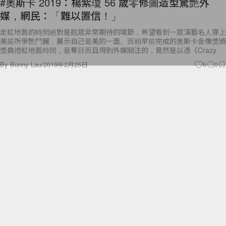
走紅地氈的時間絕對是觀眾非常期待的環節，希望看到一眾演藝名人穿上
美裝所爭艷鬥麗，展示自己最美的一面。而稍早前完成的奧斯卡金像獎頒
獎典禮紅地氈時間，最奪目而且得到外媒關注的，竟然是以憑《Crazy
By
Bunny Lau
/
2019年2月25日
5
0
Fashion
搶盡女星風采！2019 奧斯卡紅地毯最「美」造型