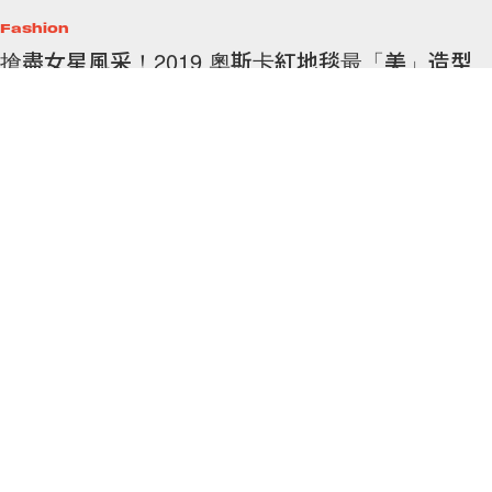
是這位男生？
每年公佈奧斯卡得獎結果前，一眾女星都會以驚豔美麗的造型示人，提前
於紅地毯上大鬥一番！提到今屆紅地毯最具話題性的造型，說是演員
Billy Porter
By
Rachel Sy
/
2019年2月25日
8
0