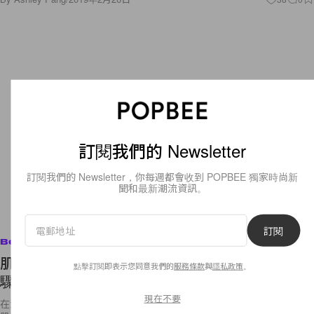
訂閱我們的 Newsletter
訂閱我們的 Newsletter，你每週都會收到 POPBEE 獨家時尚新
聞和最新潮流資訊。
訂閱
Beauty
肌膚總是摸起來粗糙？這是因為你沒做到這 5 步
點擊訂閱即表示您同意我們的
服務條款
與
隱私政策
。
驟！
現在不要
在港台兩地，很多女孩都有固定做臉的習慣，但是有時候會因為忙碌或是