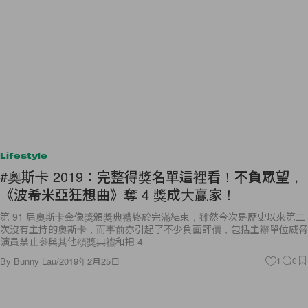
Lifestyle
#奧斯卡 2019：完整得獎名單這裡看！不負眾望，
《波希米亞狂想曲》奪 4 獎成大贏家！
第 91 屆奧斯卡金像獎頒獎典禮終於完滿結束，雖然今次是歷史以來第二
次沒有主持的奧斯卡，而事前亦引起了不少負面評價，包括主辦單位威脅
演員禁止參與其他頌獎典禮和把 4
By
Bunny Lau
/
2019年2月25日
1
0