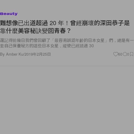
Beauty
難想像已出道超過 20 年！曾經崩壞的深田恭子是
靠什麼美容秘訣變回青春？
還記得前幾日我們曾回顧了「最容易誤認年齡的日本女星」們，總是有一
套自己保養秘方的這些日本女星，縱使已經踏過 30
By
Amber Ku
/
2019年2月25日
60
0