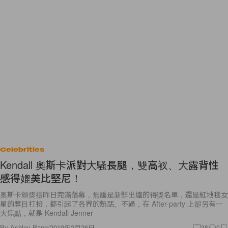
Celebrities
Kendall 奧斯卡派對大騷長腿，雙高衩、大露背性
感得媲美比堅尼！
奧斯卡頒獎禮昨日完滿落幕，無論是新鮮出爐的得獎名單，還是紅地毯女
星的奪目打扮，都引起了各界的熱話。不過，在 After-party 上卻另有一
大焦點，就是 Kendall Jenner
By
Ashley Pang
/
2019年2月26日
38
0