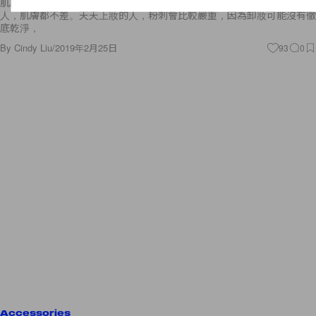
肌膚過敏等原因而暫停了，但是可以肯定的是，有固定給專業人員做臉的
人，肌膚都不差。天天上妝的人，粉刺會比較嚴重，因為卸妝可能沒有徹
底乾淨，
By
Cindy Liu
/
2019年2月25日
93
0
Accessories
小心錢包失守：今季必入 10 對名牌波鞋，時尚女