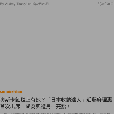
Celebrities
奧斯卡紅毯上有她？「日本收納達人」近藤麻理惠
首次出席，成為典禮另一亮點！
一年一度的奧斯卡頒獎典禮於今日展開，眾星雲集的紅毯爭豔，其中以
《一個巨星的誕生》入圍最佳女主角的 Lagy Gaga