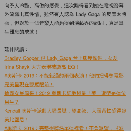
向予人冷豔、高傲的感覺，這次難得看到她在電視螢幕
外流露出真性情。雖然有人認為 Lady Gaga 的反應太誇
張，但對於一個音樂人能夠得到演藝界的認同，真是畢
生難忘的成就！
延伸閱讀：
Bradley Cooper 跟 Lady Gaga 台上態度曖昧，女友
Irina Shayk 大方表現被讚高 EQ！
#奧斯卡 2019：不能錯過的兩個表演！他們把得獎電影
完美呈現在觀眾眼前！
搶盡女星風采！2019 奧斯卡紅地毯最「美」造型是這位
男生？
Kendall 奧斯卡派對大騷長腿，雙高衩、大露背性感得媲
美比堅尼！
#奧斯卡 2019：完整得獎名單這裡看！不負眾望，《波