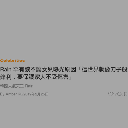
Celebrities
Rain 罕有談不讓女兒曝光原因「這世界就像刀子般
鋒利，要保護家人不受傷害」
韓國人氣天王 Rain
By
Amber Ku
/
2019年2月25日
17
0