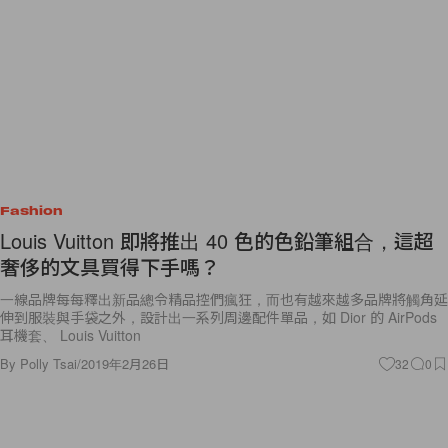
Fashion
Louis Vuitton 即將推出 40 色的色鉛筆組合，這超
奢侈的文具買得下手嗎？
一線品牌每每釋出新品總令精品控們瘋狂，而也有越來越多品牌將觸角延
伸到服裝與手袋之外，設計出一系列周邊配件單品，如 Dior 的 AirPods
耳機套、 Louis Vuitton
By
Polly Tsai
/
2019年2月26日
32
0