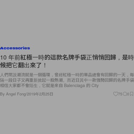
Accessories
10 年前紅極一時的這款名牌手袋正悄悄回歸，是時
候把它翻出來了！
人們常說潮流就是一個循環，曾經紅極一時的單品總會有回歸的一天，每
隔一段日子又再重新掀起一股熱潮。而近日其中一款強勢回歸的名牌手袋
相信大家都不會陌生，它就是來自 Balenciaga 的 City
By
Angel Fong
/
2019年2月25日
75
0