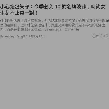
生都不止買一對！
可能你對名牌手袋不感興趣，但名牌球鞋又如何呢？過去我們視作休閒單
品的運動鞋，近年地位急速冒升，厚重又實用的款式更不再限於健身室
內，而是在街頭上耀武揚威。Balenciaga、Off-White
By
Ashley Pang
/
2019年2月25日
23
0