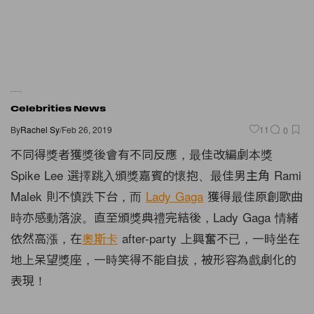
Celebrities News
By
Rachel Sy
/
Feb 26, 2019
11
0
不同得獎者獲獎後會有不同反應，最佳改編劇本獎
Spike Lee 選擇跳入頒獎嘉賓的懷抱、最佳男主角 Rami
Malek 則不慎跌下台，而
Lady Gaga
獲得最佳原創歌曲
時亦感動落淚。直至頒獎典禮完結後，Lady Gaga 情緒
依然高漲，在
奧斯卡
after-party 上興奮不已，一時坐在
地上呆望獎座，一時笑得不能自拔，被形容為戲劇化的
表現！