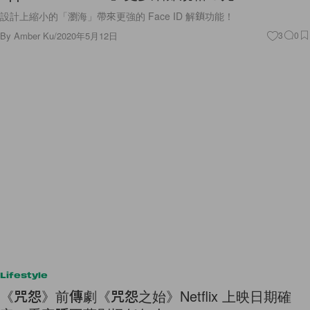
設計上縮小的「瀏海」帶來更強的 Face ID 解鎖功能！
By
Amber Ku
/
2020年5月12日
3
0
Lifestyle
《咒怨》前傳劇《咒怨之始》Netflix 上映日期確