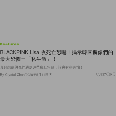
Features
BLACKPINK Lisa 收死亡恐嚇！揭示韓國偶像們的
最大恐懼－「私生飯」！
真難想像偶像們遇到這些瘋狂粉絲，該會有多害怕！
By
Crystal Chan
/
2020年5月11日
137
0