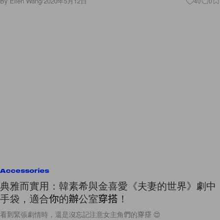
By
Ellen Wang
/
2020年5月12日
40
0
Accessories
典雅而實用：韓素希與金喜愛《夫妻的世界》劇中
手袋，適合你的辦公室穿搭！
看到緊張劇情時，還是沒忘記注意女主角們的穿搭 😍