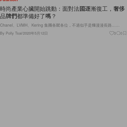
時尚產業心臟開始跳動：面對法國逐漸復工，奢侈
品牌們都準備好了嗎？
Chanel、LVMH、Kering 集團各就各位，不過似乎是條漫漫長路……
By
Polly Tsai
/
2020年5月12日
3
0