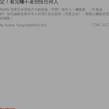
定！看完睡不著別怪任何人
Netflix 找來日本恐怖片大師原版《咒怨》製作人一瀬隆重、《午夜凶
鈴》知名編劇高橋洋等人共同打造全新的《咒怨之始》，挑戰心臟能承受
的極限！
By
Audrey Tsang
/
2020年5月12日
92
0
Fashion