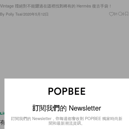
Vintage 控絕對不能錯過在這裡找到稀有的 Hermès 復古手袋！
By
Polly Tsai
/
2020年5月12日
31
0
訂閱我們的 Newsletter
Lifestyle
訂閱我們的 Newsletter，你每週都會收到 POPBEE 獨家時尚新
有了這些自煮食材包，手殘也能煮出米芝蓮菜式！
聞和最新潮流資訊。