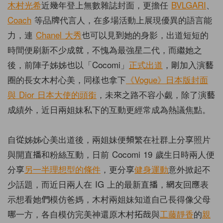
木村光希
近幾年登上無數雜誌封面，更擔任
BVLGARI
、
Coach
等品牌代言人，在多場活動上展現優異的語言能
力，連
Chanel 大秀
也可以見到她的身影，出道短短的
時間便刷新不少成就，不愧為最強星二代，而繼她之
後，前陣子姊姊也以「Cocomi」
正式出道
，剛加入演藝
圈的長女木村心美，同樣也拿下
《Vogue》日本版封面
與 Dior 日本大使的頭銜
，未來之路不容小覷，除了演藝
成績外，近日兩姐妹私下的互動更經常成為熱議焦點。
自從姊姊心美出道後，兩姐妹便頻繁在社群上分享照片
與開直播和粉絲互動，日前 Cocomi 19 歲生日時兩人便
分享
另一半理想型的條件
，更分享
健身運動
意外掀起不
少話題，而近日兩人在 IG 上的最新直播，網友回應表
示想看她們模仿爸媽，木村兩姐妹知道自己長得像父母
哪一方，各自模仿完美神還原木村拓哉與
工藤靜香
的
親