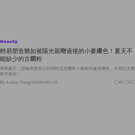
Beauty
輕易塑造猶如被陽光親吻過後的小麥膚色！夏天不
能缺少的古銅粉
來到夏天，想輪廓更突出的同時又想擁有小麥般的健康膚色，不妨以古銅
粉作修容！
By
Audrey Tsang
/
2020年5月11日
43
0