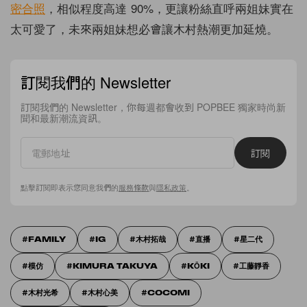
密合照
，相似程度高達 90%，更讓粉絲直呼兩姐妹實在
太可愛了，未來兩姐妹想必會讓木村熱潮更加延燒。
訂閱我們的 Newsletter
訂閱我們的 Newsletter，你每週都會收到 POPBEE 獨家時尚新
聞和最新潮流資訊。
訂閱
點擊訂閱即表示您同意我們的
服務條款
與
隱私政策
。
FAMILY
IG
木村拓哉
直播
星二代
模仿
KIMURA TAKUYA
KŌKI
工藤靜香
木村光希
木村心美
COCOMI