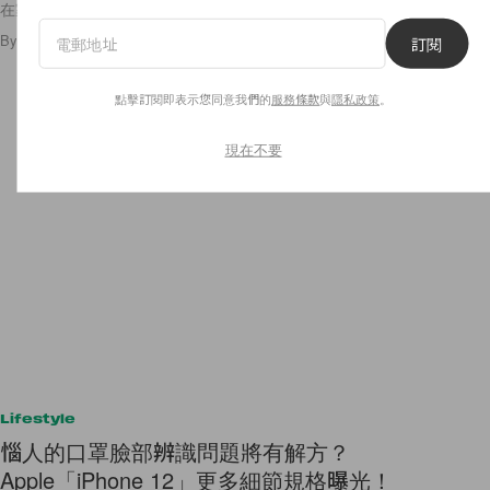
在家可以享受的自煮美味！
By
Audrey Tsang
/
2020年5月12日
3
0
訂閱
點擊訂閱即表示您同意我們的
服務條款
與
隱私政策
。
現在不要
Lifestyle
惱人的口罩臉部辨識問題將有解方？
Apple「iPhone 12」更多細節規格曝光！