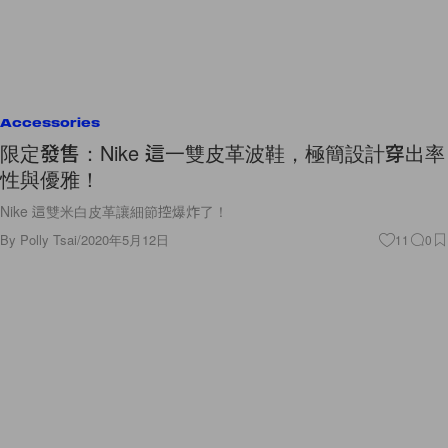
Accessories
限定發售：Nike 這一雙皮革波鞋，極簡設計穿出率
性與優雅！
Nike 這雙米白皮革讓細節控爆炸了！
By
Polly Tsai
/
2020年5月12日
11
0