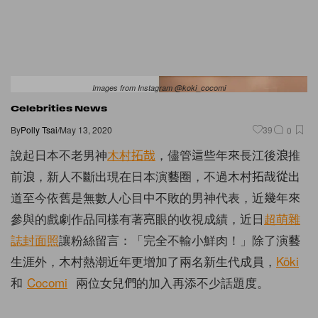
Images from Instagram @koki_cocomi
Celebrities News
By
Polly Tsai
/
May 13, 2020
39
0
說起日本不老男神
木村拓哉
，儘管這些年來長江後浪推
前浪，新人不斷出現在日本演藝圈，不過木村拓哉從出
道至今依舊是無數人心目中不敗的男神代表，近幾年來
參與的戲劇作品同樣有著亮眼的收視成績，近日
超萌雜
誌封面照
讓粉絲留言：「完全不輸小鮮肉！」除了演藝
生涯外，木村熱潮近年更增加了兩名新生代成員，
Kōki
和
Cocomi
兩位女兒們的加入再添不少話題度。