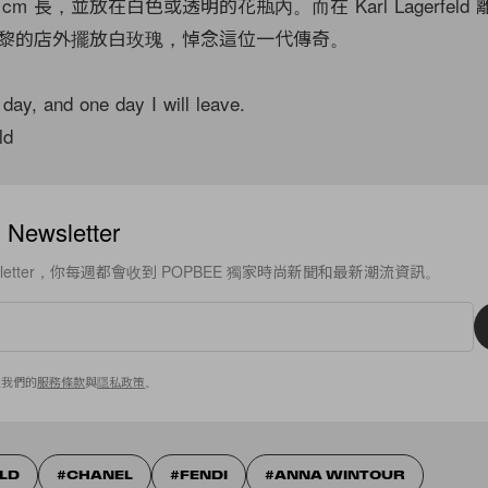
 cm 長，並放在白色或透明的花瓶內。而在 Karl Lagerfel
黎的店外擺放白玫瑰，悼念這位一代傳奇。
 day, and one day I will leave.
ld
ewsletter
sletter，你每週都會收到 POPBEE 獨家時尚新聞和最新潮流資訊。
意我們的
服務條款
與
隱私政策
。
LD
CHANEL
FENDI
ANNA WINTOUR