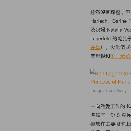
雖然沒有葬禮，但
Harlech、Carine
及媳婦 Natalia Vo
Lagerfeld 
在這
）。火化儀式在
其母親和
唯一承認過的
Images from Getty 
一向熱愛工作的 Ka
準備了一份 5 頁長
擺放在主要櫥窗上