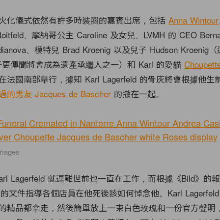
火化儀式依然有許多時裝圈的嘉賓出席，包括
Anna Wintour
 Roitfeld、摩納哥公主 Caroline 及女兒、LVMH 的 CEO Bernar
dianova、模特兒 Brad Kroenig 以及兒子 Hudson Kroenig（
的乾兒子更傳聞將會成為遺產承繼人之一）和 Karl 的愛貓
Choupet
法國南部舉行，據知 Karl Lagerfeld 的骨灰將會根據他
男友 Jacques de Bascher
的撒在一起。
Images
rl Lagerfeld 就連離世前也一直在工作，而根據《Bild》
的文件指導各個店員在他死後該如何悼念他。Karl Lagerfel
的精品都拿走，然後簡單放上一束白色玫瑰和一份官方聲明