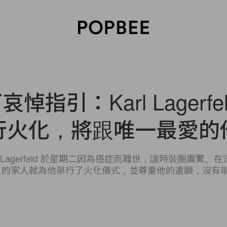
SORIES
BEAUTY
WELLNESS
LIFESTYLE
CELEBRITIES
V
悼指引：Karl Lagerfe
行火化，將跟唯一最愛的
l Lagerfeld 於星期二因為癌症而離世，讓時裝圈震驚。在
rfeld 的家人就為他舉行了火化儀式，並尊重他的遺願，沒有