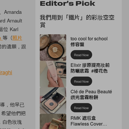
Editor's Pick
、Amanda
我們用到「鐵片」的彩妝空空
d Arnault
賞
這位 Karl
te
等（
照片
too cool for school
修容盤
生前的遺願，跟
Read Now
Elixir 膠原提亮妝前
防曬底霜 #櫻花色
Read Now
Clé de Peau Beauté
鑽光雲霧粉餅
的報導，他早已
Read Now
d 希望他們把
RMK 遮瑕盒
，白色玫瑰
Flawless Cover