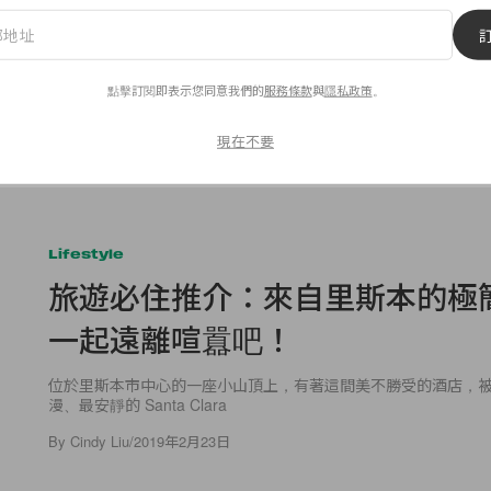
Beauty
消失了？透明鞋成為今
水光鏡面與柔霧慕絲大
點擊訂閱即表示您同意我們的
服務條款
與
隱私政策
。
議的時尚趨勢
日唇妝新品推薦，這個
命定唇色是哪款？
現在不要
Lifestyle
旅遊必住推介：來自里斯本的極
一起遠離喧囂吧！
位於里斯本市中心的一座小山頂上，有著這間美不勝受的酒店，
漫、最安靜的 Santa Clara
By
Cindy Liu
/
2019年2月23日