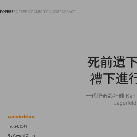
POPBEE
POPBEE CIRCLE
CITY GUIDE
POPCAST
FASHION
ACCES
死前遺下哀
禮下進
一代傳奇設計師 Kar
Lage
Celebrities
Feb 24, 2019
By
Crystal Chan