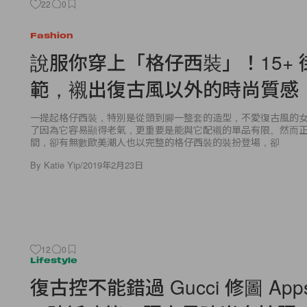
22
0
Fashion
說服你穿上「格仔西裝」！15+ 
範，襯出復古風以外的時尚質感
一提起格仔西裝，特別是從頭到腳一整套的造型，不愛復古風的
了因為它容易顯得老氣，更重要是能與它配襯的單品有限。然而
間，卻有無數歐美潮人也以完整的格仔西裝的裝扮登場，卻
By
Katie Yip
/
2019年2月23日
12
0
Lifestyle
復古控不能錯過 Gucci 修圖 App