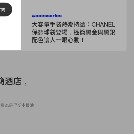
訂閱
Accessories
Cel
比拼！夏
大容量手袋熱潮持續：CHANEL
K
夏天你的
保齡球袋登場，極簡黑金與黑銀
個
配色讓人一眼心動！
鏡
簡酒店，
被譽為是里斯本最浪