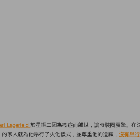
arl Lagerfeld
於星期二因為癌症而離世，讓時裝圈震驚。在
erfeld 的家人就為他舉行了火化儀式，並尊重他的遺願，
沒有舉