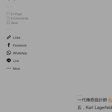
31
Pops
0
Comments
Save
Links
Facebook
WhatsApp
Line
More
一代傳奇設計師
K
五，Karl Lag