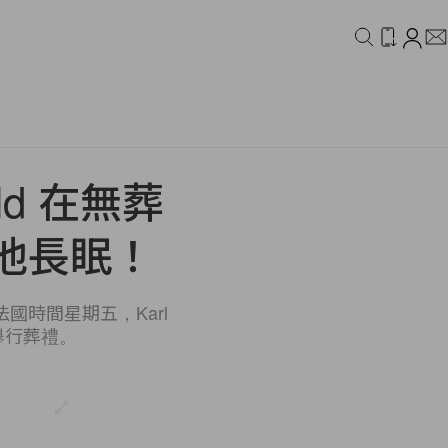
IDEO
CAMPAIGN
ld 在無葬
他長眠！
法國時間星期五，Karl
舉行葬禮。