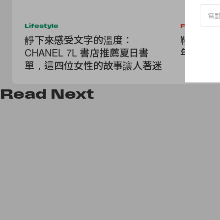
Lifestyle
Fashion
靜下來感受文字的溫度：
鞋子開始
CHANEL 7L 書店推薦夏日書
年最有爭
單，這四位女性的故事讓人著迷
Read
Next