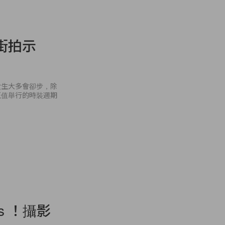
街拍示
女生大多會卻步，除
正值舉行的時裝週期
s ！攝影