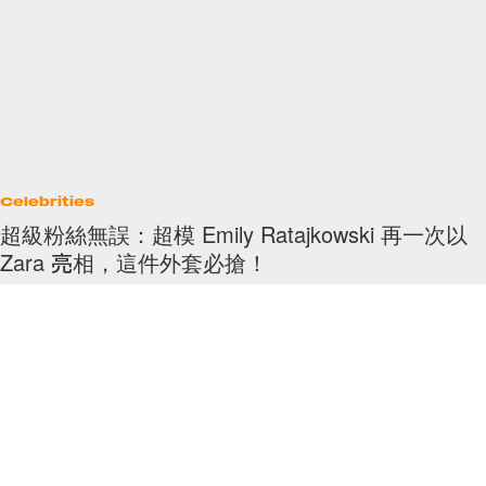
Celebrities
超級粉絲無誤：超模 Emily Ratajkowski 再一次以
Zara 亮相，這件外套必搶！
名模 Emily Ratajkowski 早前突然閃婚，雖然身為名模，但她並沒有選擇
了名牌的嫁衣，反而選擇了平價品牌 Zara 的黃色西裝套裝（詳文請看這
裡）。而結婚之後，Emily
By
Angel Fong
/
2018年3月3日
5
0