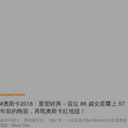
Celebrities
#奧斯卡2018：重塑經典－這位 86 歲女星穿上 57
年前的晚裝，再戰奧斯卡紅地毯！
歲月不留人，但時裝可以。1962 年，一位名為 Rita Moreno 的女星憑籍
電影《West Side