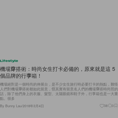
Lifestyle
機場穿搭術：時尚女生打卡必備的，原來就是這 5
個品牌的行李箱！
機場絕對是一個時尚的伸展台，是不少女生旅行時必要打卡的熱點，難怪
人們對機場穿搭術都如此留意，但其實有留意名人們的機場穿搭時尚照的
話，除了他們身上的衣服、髮型、太陽眼鏡和鞋子外，行李箱也是一大重
點。很多
By
Bunny Lau
/
2018年3月4日
38
0