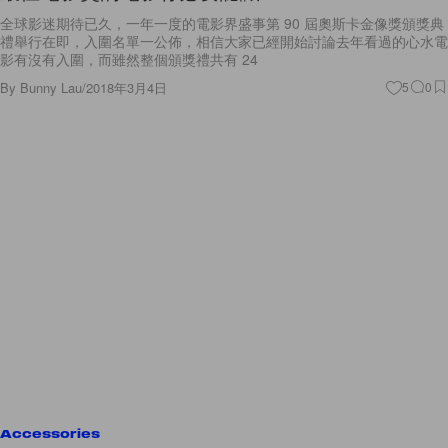
全球影迷期待已久，一年一度的電影界盛事第 90 屆奧斯卡金像獎頒獎典
禮舉行在即，入圍名單一公佈，相信大家已經開始討論去年看過的心水電
影有沒有入圍，而雖然整個頒獎禮共有 24
By
Bunny Lau
/
2018年3月4日
5
0
Accessories