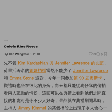
Celebrities News
By
Ellen Wang
/
Mar 5, 2018
23
0
先不管
Kim Kardashian 與 Jennifer Lawrence 的友誼
，
荷里活著名的
姐妹拍檔
當然不能少了
Jennifer Lawrence
和
Emma Stone
這對，今年一同參加
第 90 屆奧斯卡
，
觀禮時也坐在彼此的身旁，向來都只能從狗仔隊的偷拍
看兩人互動的情份，這回可以在典禮上看到她們之間直
接的相處可是令不少人好奇，果然就在典禮剛開幕時，
主持人
Jimmy Kimmel
的某個橋段上出現了令人會心一