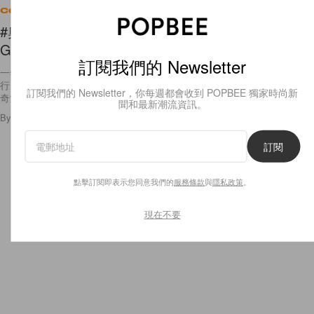
Celebrities
#奧斯卡2018：紅唇 Look 果然和她最合襯！Gal
Gadot 以一襲復古銀色長裙閃現 Red Carpet
訂閱我們的 Newsletter
一年一度的影壇盛事－奧斯卡頒獎典禮於香港時間今早在美國洛杉磯舉
行，一眾女星在紅地毯上爭妍鬥麗，美麗的穿搭讓人目不暇給，其中《神
訂閱我們的 Newsletter，你每週都會收到 POPBEE 獨家時尚新
奇女俠》女神 Gal Gadot 的穿搭更獲得一致的好評。Gal 將
聞和最新潮流資訊。
By
Emily.W
/
2018年3月5日
7
0
訂閱
點擊訂閱即表示您同意我們的
服務條款
與
隱私政策
。
現在不要