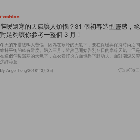
Fashion
乍暖還寒的天氣讓人煩惱？31 個初春造型靈感，絕
對足夠讓你參考一整個 3 月！
冬天的穿搭總叫人苦惱，因為在寒冷的天氣下，要在保暖與保持時尚之間
維持平衡的確有難度。踏入三月，雖然已開始告別冬日的寒冷天氣，但是
在這個乍暖還寒的天氣下，在衣着打扮方面也得下點功夫。面對潮濕又帶
少許涼意
By
Angel Fong
/
2018年3月3日
29
0