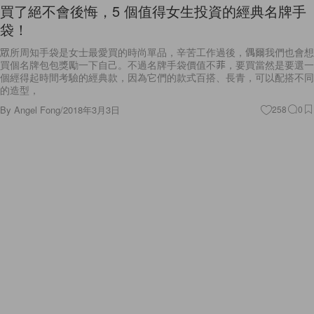
買了絕不會後悔，5 個值得女生投資的經典名牌手
袋！
眾所周知手袋是女士最愛買的時尚單品，辛苦工作過後，偶爾我們也會想
買個名牌包包獎勵一下自己。不過名牌手袋價值不菲，要買當然是要選一
個經得起時間考驗的經典款，因為它們的款式百搭、長青，可以配搭不同
的造型，
By
Angel Fong
/
2018年3月3日
258
0