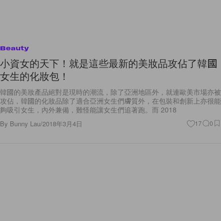
Beauty
小資女的天下！就是這些最新的美妝品攻佔了韓國
女生的化妝包！
韓國的美妝產品絕對是現時的潮流，除了亞洲地區外，就連歐美市場亦被
攻佔，韓國的化妝品除了適合亞洲女生們膚質外，在包裝和創新上亦很能
夠吸引女生，內外兼備，難怪能讓女生們追著跑。而 2018
By
Bunny Lau
/
2018年3月4日
17
0