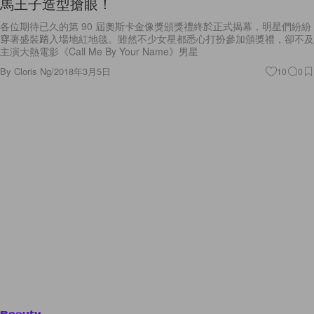
馬王子造型搶眼！
各位期待已久的第 90 屆奧斯卡金像獎頒獎禮終於正式揭幕，明星們紛紛
穿著盛裝踏入場地紅地毯。雖然不少女星都悉心打扮參加頒獎禮，卻不及
主演大熱電影《Call Me By Your Name》男星
By
Cloris Ng
/
2018年3月5日
10
0
Beauty