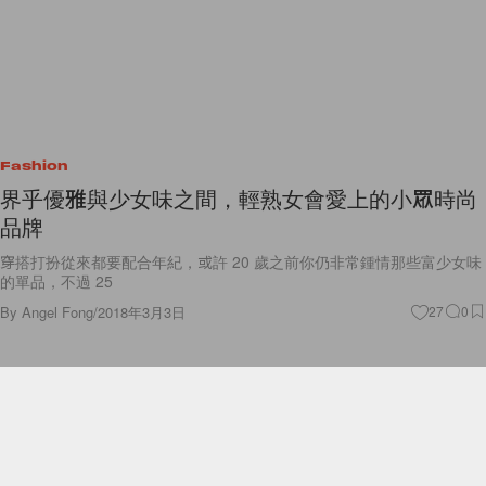
Fashion
界乎優雅與少女味之間，輕熟女會愛上的小眾時尚
品牌
穿搭打扮從來都要配合年紀，或許 20 歲之前你仍非常鍾情那些富少女味
的單品，不過 25
By
Angel Fong
/
2018年3月3日
27
0