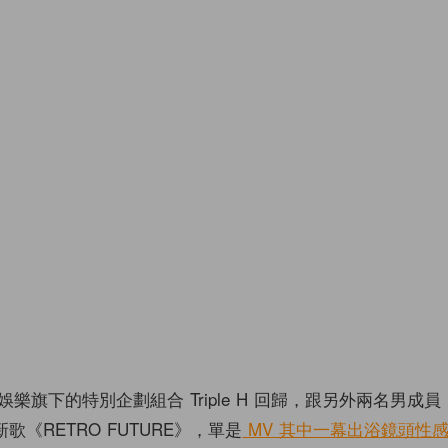
 娛樂旗下的特別企劃組合 Triple H 回歸，跟另外兩名男成員 H
出新歌《RETRO FUTURE》，單是
MV 其中一幕出浴鏡頭性