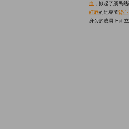
血
，掀起了網民熱
紅唇
的她穿著
背心
身旁的成員 Hui