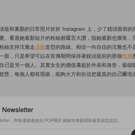
妝和素顏的日常照片於於 Instagram 上，少了鏡頭面前
覺。看過她素顏短片的粉絲都留言大讚，指她素顏也很美，
粉絲支持泫雅走
淡妝
造型的路線。相信一向自信的泫雅也不
一面，只是希望可以在宣傳期間保持著鏡頭面前的那個
性感
自己是另一個人。其實女生的價值遠超於外表和身形，最能
智慧，每個人都有瑕疵，能夠大方和自信把最真的自己展現
ewsletter
sletter，你每週都會收到 POPBEE 獨家時尚新聞和最新潮流資訊。