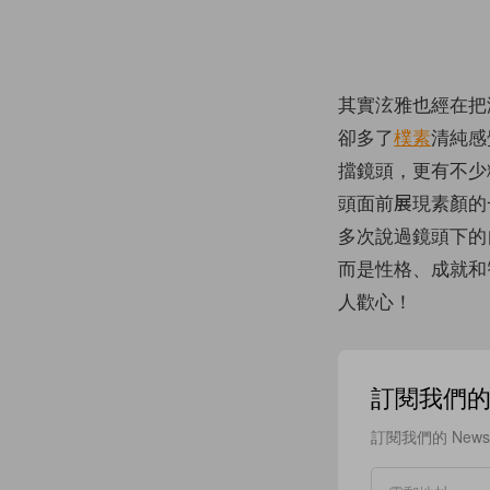
其實泫雅也經在把淡
卻多了
樸素
清純感
擋鏡頭，更有不少
頭面前展現素顏的
多次說過鏡頭下的
而是性格、成就和
人歡心！
訂閱我們的 N
訂閱我們的 New