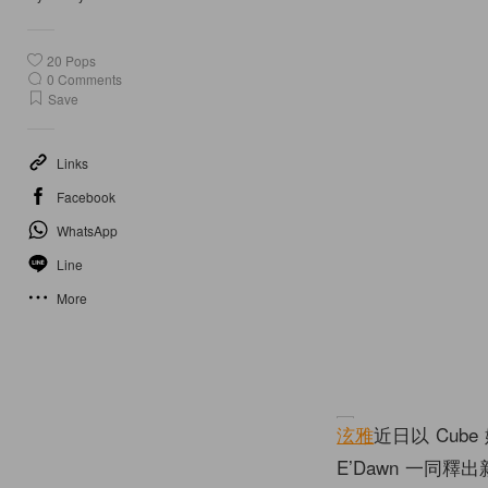
20
Pops
0
Comments
Save
Links
Facebook
WhatsApp
Line
More
泫雅
近日以 Cube
E’Dawn 一同釋