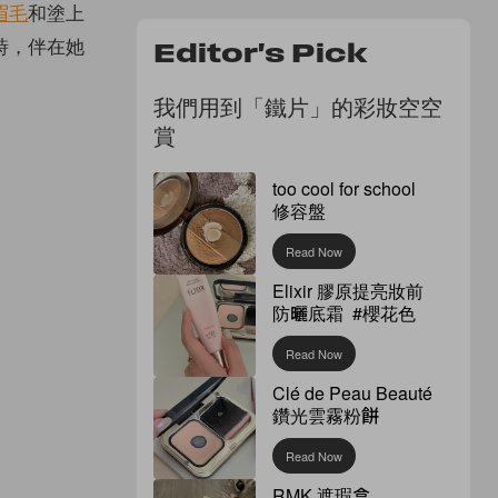
眉毛
和塗上
時，伴在她
Editor's Pick
我們用到「鐵片」的彩妝空空
賞
too cool for school
修容盤
Read Now
Elixir 膠原提亮妝前
防曬底霜 #櫻花色
Read Now
Clé de Peau Beauté
鑽光雲霧粉餅
Read Now
RMK 遮瑕盒