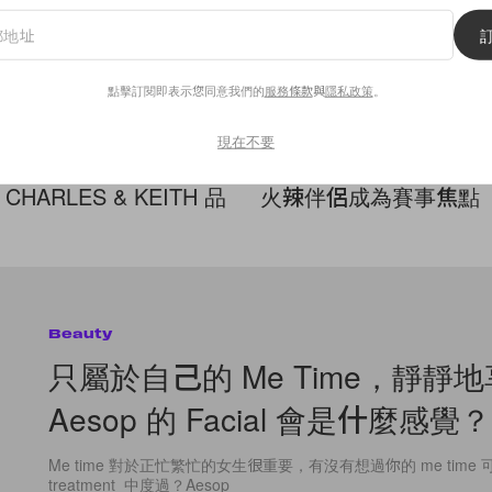
點擊訂閱即表示您同意我們的
服務條款
與
隱私政策
。
現在不要
s
Celebrities
的月光》到時尚圈：金
2026 世界盃場邊最美
HARLES & KEITH 品
火辣伴侶成為賽事焦點
Beauty
只屬於自己的 Me Time，靜靜
Aesop 的 Facial 會是什麼感覺？
Me time 對於正忙繁忙的女生很重要，有沒有想過你的 me time 可以
treatment 中度過？Aesop