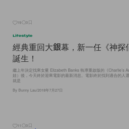
19
0
Lifestyle
經典重回大銀幕，新一任《神探
誕生！
繼上年決定找來女星 Elizabeth Banks 執導重啟版的《Charlie’s
娃）後，今天終於迎來電影的最新消息。電影終於找到適合的人
就是
By
Bunny Lau
/
2018年7月27日
11
0