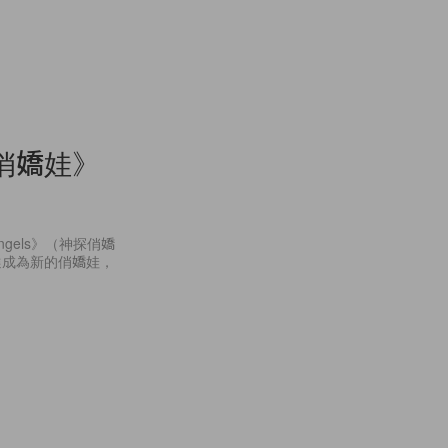
俏嬌娃》
 Angels》（神探俏嬌
選成為新的俏嬌娃，