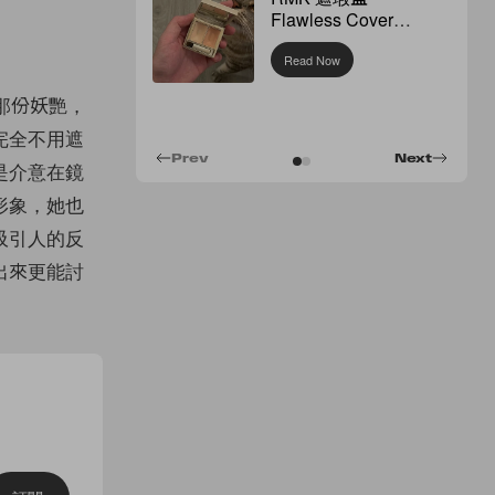
Flawless Cover
Concealer
Read Now
的那份妖艷，
完全不用遮
Prev
Next
是介意在鏡
形象，她也
吸引人的反
出來更能討