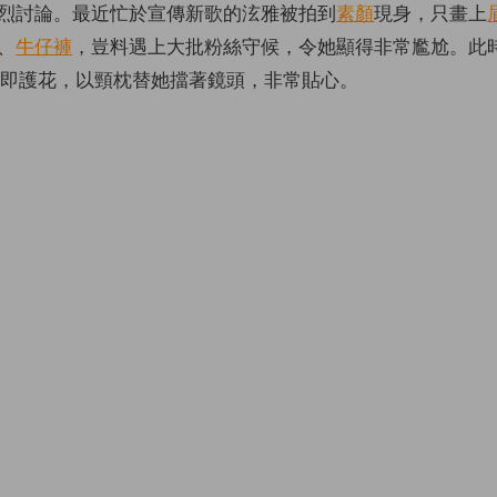
烈討論。最近忙於宣傳新歌的泫雅被拍到
素顏
現身，只畫上
、
牛仔褲
，豈料遇上大批粉絲守候，令她顯得非常尷尬。此
 立即護花，以頸枕替她擋著鏡頭，非常貼心。