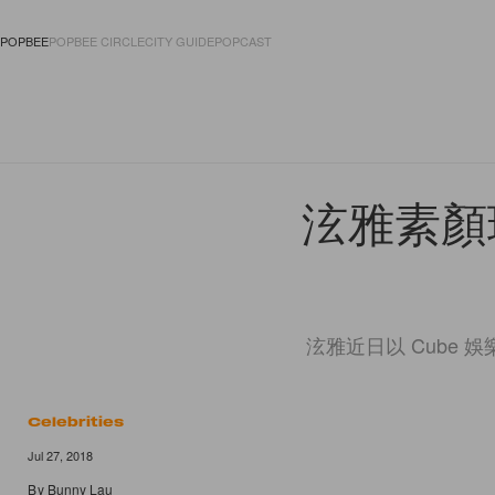
POPBEE
POPBEE CIRCLE
CITY GUIDE
POPCAST
FASHION
ACCES
泫雅素顏
泫雅近日以 Cube 娛樂
Celebrities
Jul 27, 2018
By
Bunny Lau