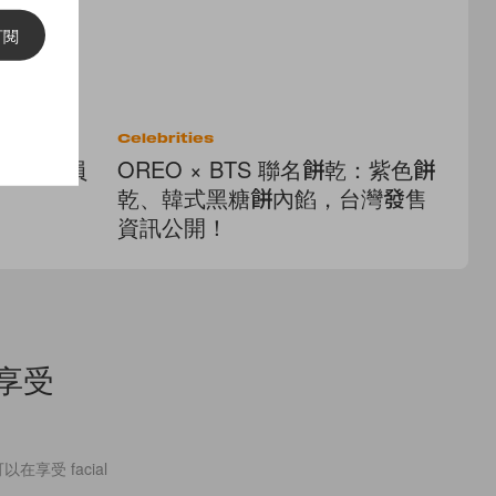
訂閱
Celebrities
Cel
風景！球員
OREO × BTS 聯名餅乾：紫色餅
J
乾、韓式黑糖餅內餡，台灣發售
我
資訊公開！
擁
地享受
在享受 facial