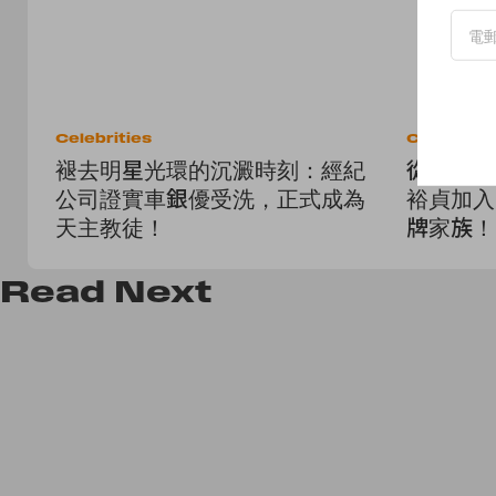
Celebrities
Celebritie
褪去明星光環的沉澱時刻：經紀
從《雲畫
公司證實車銀優受洗，正式成為
裕貞加入 C
天主教徒！
牌家族！
Read
Next