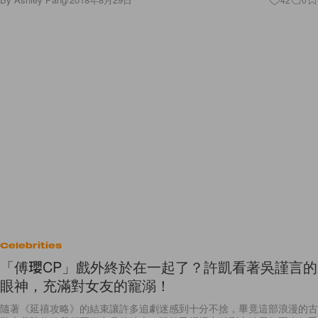
Celebrities
「傅瓔CP」戲外終於在一起了？許凱看著吳謹言的
眼神，充滿對女友的寵溺！
隨著《延禧攻略》的結束讓許多追劇迷感到十分不捨，畢竟這部浪漫的古