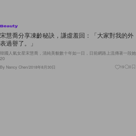
Beauty
宋慧喬分享凍齡秘訣，謙虛羞回：「大家對我的外
表過譽了。」
韓國人氣女星宋慧喬，清純美貌數十年如一日，日前網路上流傳著一段她
20
By
Nancy Chen
/
2018年8月30日
19
0