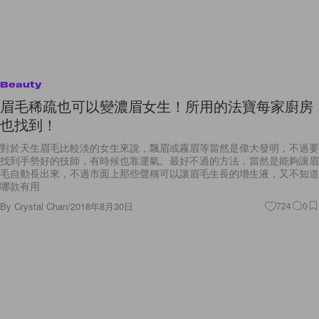
Beauty
眉毛稀疏也可以變濃眉女生！所用的法寶每家廚房
也找到！
對於天生眉毛比較淡的女生來說，飄眉或霧眉等當然是偉大發明，不過要
找到手勢好的技師，有時候也靠運氣。最好不過的方法，當然是能夠讓眉
毛自動長出來，不過市面上那些聲稱可以讓眉毛生長的增生液，又不知道
哪款有用
By
Crystal Chan
/
2018年8月30日
724
0