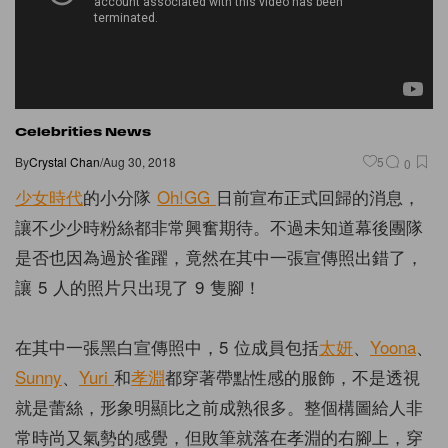
Celebrities News
By
Crystal Chan
/
Aug 30, 2018
5
0
少女時代
的小分隊
Oh!GG
日前宣布正式回歸的消息，
讓不少少時粉絲都非常興奮期待。不過未知道幕後團隊
是否也因為過於雀躍，竟然在其中一張宣傳照出錯了，
讓 5 人的照片只出現了 9 隻腳！
在其中一張黑白宣傳照中，5 位成員包括
太妍
、
Yoona
、
Sunny
、
Yuri
和
孝淵
都穿著帶點性感的服飾，不是透視
就是蕾絲，形象明顯比之前成熟很多。整個構圖給人非
常時尚又氣勢的感覺，但敗筆就落在孝淵的右腳上，穿