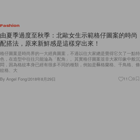
Fashion
由夏季過度至秋季：北歐女生示範格仔圖案的時尚
配搭法，原來新鮮感是這樣穿出來！
格仔圖案是時尚界的一大經典圖案，不過以往大家總是覺得它欠了一點特
色，在造型中往往只能淪為「配角」。其實格仔圖案並非大家印象中般沉
悶，因為格紋本身已經有很多不同的種類，例如是蘇格蘭格、千鳥格、條
紋格、大
By
Angel Fong
/
2018年8月29日
11
0