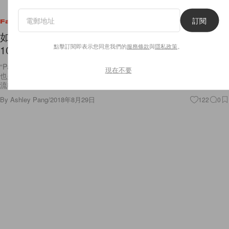
訂閱
Fashion
如何修煉出 Parisian Style？從巴黎女生最經典的
點擊訂閱即表示您同意我們的
服務條款
與
隱私政策
。
10 套穿搭開始
“Parisian” 是時尚字典中一個重要的詞，它既代表一個地區的穿搭文化，
現在不要
也是無數女生渴慕的風格。這次，讓我們暫時忘記地域的差異、數不盡的
流行單品，將這 10
By
Ashley Pang
/
2018年8月29日
122
0