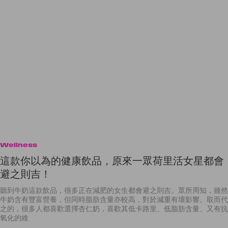
Wellness
這款你以為的健康飲品，原來一眾荷里活女星都會
避之則吉！
聽到牛奶這款飲品，很多正在減肥的女生都會避之則吉。眾所周知，雖然
牛奶含有豐富營養，但同時脂肪含量亦較高，對於減重有壞影響。取而代
之的，很多人都喜歡選擇杏仁奶，喜歡其低卡路里、低脂肪含量、又有抗
氧化的維