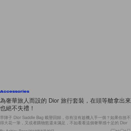
Accessories
為奢華旅人而設的 Dior 旅行套裝，在頭等艙拿出來
也絕不失禮！
早陣子 Dior Saddle Bag 載譽回歸，你有沒有趁機入手一個？如果你捨不
得大花一筆，又或者購物慾還未滿足，不如看看這個奢華感十足的 Dior
By
Ashley Pang
/
2018年8月29日
42
0