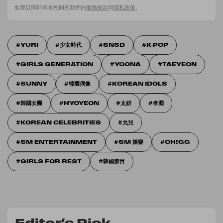
點擊訂閱即表示您同意我們的
服務條款
與
隱私政策
。
YURI
少女時代
SNSD
K-POP
GIRLS GENERATION
YOONA
TAEYEON
SUNNY
韓國偶像
KOREAN IDOLS
韓國女團
HYOYEON
太妍
孝淵
KOREAN CELEBRITIES
允兒
SM ENTERTAINMENT
SM 娛樂
OH!GG
GIRLS FOR REST
韓國節目
Editor's Pick