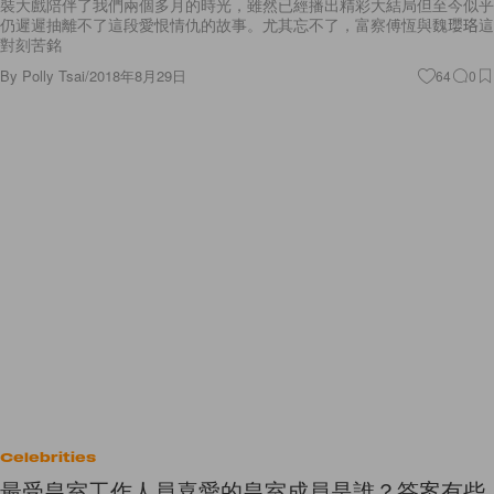
裝大戲陪伴了我們兩個多月的時光，雖然已經播出精彩大結局但至今似乎
仍遲遲抽離不了這段愛恨情仇的故事。尤其忘不了，富察傅恆與魏瓔珞這
對刻苦銘
By
Polly Tsai
/
2018年8月29日
64
0
Celebrities
最受皇室工作人員喜愛的皇室成員是誰？答案有些