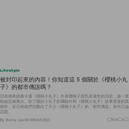
Lifestyle
被封印起來的內容！你知道這 5 個關於《櫻桃小丸
子》的都市傳說嗎？
日前傳來經典卡通《櫻桃小丸子》作者櫻桃子因乳癌過世的消息，讓一眾
粉絲悲痛萬分。除了關於小丸子的語錄外和《櫻桃小丸子》故事背後的真
相外，近日粉絲們也翻出了不少《櫻桃小丸子》的「都市傳說」來作討論
話題。
By
Bunny Lau
/
2018年8月29日
619
0