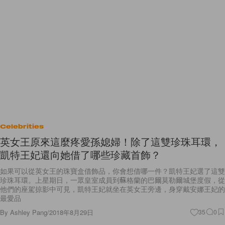
Celebrities
英女王原來這麼疼愛孫媳婦！除了這雙珍珠耳環，
凱特王妃還向她借了哪些珍藏首飾？
如果可以從英女王的珠寶盒借飾品，你會想借哪一件？凱特王妃選了這雙
珍珠耳環。上星期日，一眾皇室成員到蘇格蘭的巴爾莫勒爾城堡度假，從
他們的座駕掠影中可見，凱特王妃就坐在英女王旁邊，身穿戴安娜王妃的
最愛品
By
Ashley Pang
/
2018年8月29日
35
0