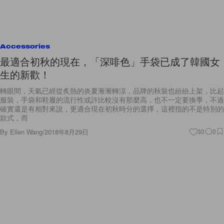
Accessories
最適合初秋的現在，「深啡色」手袋已成了韓國女
生的新歡！
轉眼間，天氣已經從炙熱的炎夏漸漸轉涼，品牌的秋裝也紛紛上架，比起
服裝，手袋和鞋履的流行性或許比較沒有那麼高，也不一定要換季，不過
確實還是有相對來說，更適合現在初秋時分的選擇，這裡指的不是特別的
款式，而
By
Ellen Wang
/
2018年8月29日
30
0