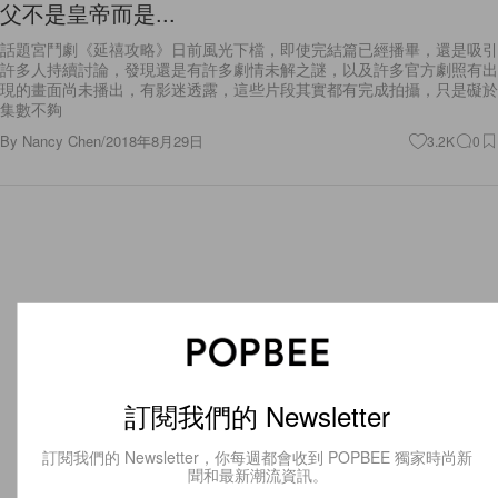
父不是皇帝而是...
話題宮鬥劇《延禧攻略》日前風光下檔，即使完結篇已經播畢，還是吸引
許多人持續討論，發現還是有許多劇情未解之謎，以及許多官方劇照有出
現的畫面尚未播出，有影迷透露，這些片段其實都有完成拍攝，只是礙於
集數不夠
By
Nancy Chen
/
2018年8月29日
3.2K
0
訂閱我們的 Newsletter
訂閱我們的 Newsletter，你每週都會收到 POPBEE 獨家時尚新
聞和最新潮流資訊。