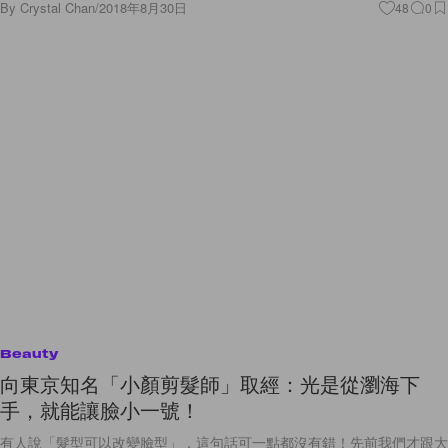
By
Crystal Chan
/
2018年8月30日
48
0
Beauty
向東京知名「小顏剪髮師」取經：光是從瀏海下
手，就能讓臉小一號！
有人說「髮型可以改變臉型」，這句話可一點都沒有錯！先前我們才跟大