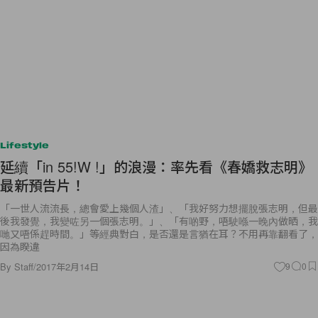
Lifestyle
延續「in 55!W !」的浪漫：率先看《春嬌救志明》
最新預告片！
「一世人流流長，總會愛上幾個人渣」、「我好努力想擺脫張志明，但最
後我發覺，我變咗另一個張志明。」、「有啲野，唔駛喺一晚內做晒，我
哋又唔係趕時間。」等經典對白，是否還是言猶在耳？不用再靠翻看了，
因為睽違
By
Staff
/
2017年2月14日
9
0