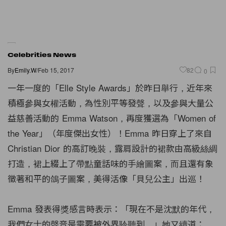
Celebrities News
By
Emily.W
/
Feb 15, 2017
82
0
一年一度的「Elle Style Awards」於昨日舉行，近年來
積極參與女權活動，為性別平等發聲，以及參與大量公
益慈善活動的 Emma Watson，再度獲選為「Women of
the Year」（年度傑出女性）！Emma 昨日穿上了來自
Christian Dior 的高訂晚裝，露肩設計的裙款由高級絲綢
打造，裙上綴上了帶點童話味的手繪圖案，而且還有象
徵著和平的鴿子圖案，美得活像「貝兒公主」出巡！
Emma 發表得獎感言時表示：「現在不是沈默的年代，
我們女士的聲音是需要被外界聆聽到。」她又續道：