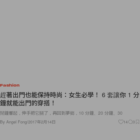
Fashion
趕著出門也能保持時尚：女生必學！ 6 套讓你 1 分
鐘就能出門的穿搭！
鬧鐘響起，伸手把它關了，再回到夢鄉，10 分鐘、20 分鐘、30
By
Angel Fong
/
2017年2月14日
14
0