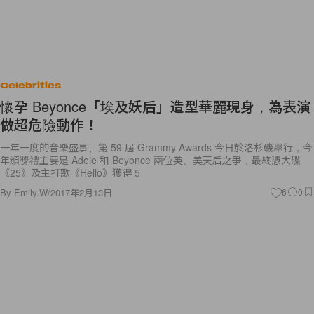
Celebrities
懷孕 Beyonce「埃及妖后」造型華麗現身，為表演
做超危險動作！
一年一度的音樂盛事、第 59 屆 Grammy Awards 今日於洛杉磯舉行，今
年頒獎禮主要是 Adele 和 Beyonce 兩位英、美天后之爭，最終憑大碟
《25》及主打歌《Hello》獲得 5
By
Emily.W
/
2017年2月13日
6
0