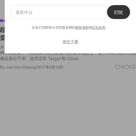
訂閱
Beauty
點擊訂閱即表示您同意我們的
服務條款
與
隱私政策
。
超過 500 款 K-Beauty 美妝品進駐 Nordstrom，鍾
愛韓牌的女生們又多一個網購蒲點了！
現在不要
不少女生渴望擁有韓國女星般水潤透亮的肌膚，所以日常護膚都選用韓國
牌子的產品，不過如果你是在歐美地區留學或居住，要入手亞洲品牌的護
膚品真在不易，雖然近年 Target 和 Urban
By
Jasmine Cheung
/
2017年2月14日
13
0