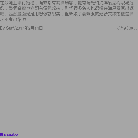
在沙灘上舉行婚禮，向來都有其捧場客，能有陽光和海洋氣息為現場裝
飾，整個婚禮也立即有氣氛起來，難怪很多名人也選擇在海島國家出嫁
吧。雖然畫面光是用想像就很美，但新娘子最緊張的婚紗又該怎樣選擇，
才不會出錯呢
By
Staff
/
2017年2月14日
19
0
Beauty