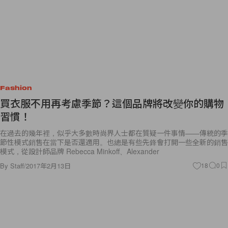
Fashion
買衣服不用再考慮季節？這個品牌將改變你的購物
習慣！
在過去的幾年裡，似乎大多數時尚界人士都在質疑一件事情——傳統的季
節性模式銷售在當下是否還適用。也總是有些先鋒會打開一些全新的銷售
模式，從設計師品牌 Rebecca Minkoff、Alexander
By
Staff
/
2017年2月13日
18
0