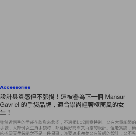
Accessories
設計具質感但不張揚！這被譽為下一個 Mansur
Gavriel 的手袋品牌，適合祟尚輕奢極簡風的女
生！
雖然近兩季的手袋花款愈來愈多，不過相比起圖案特別、又有大量細節的
手袋，大部份女生買手袋時，都是偏好簡單又百搭的設計。但老實說，簡
約控要買手袋絕對不是一件易事，晚要追求完美又有質感的設計，又不希