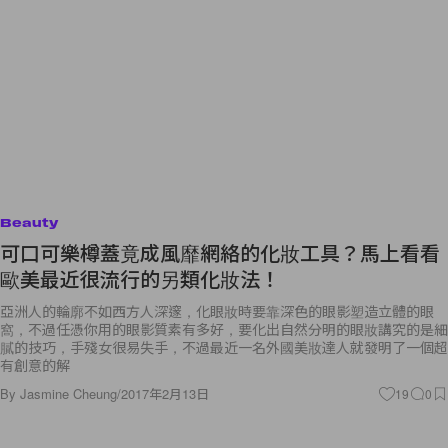
Beauty
可口可樂樽蓋竟成風靡網絡的化妝工具？馬上看看
歐美最近很流行的另類化妝法！
亞洲人的輪廓不如西方人深邃，化眼妝時要靠深色的眼影塑造立體的眼
窩，不過任憑你用的眼影質素有多好，要化出自然分明的眼妝講究的是細
膩的技巧，手殘女很易失手，不過最近一名外國美妝達人就發明了一個超
有創意的解
By
Jasmine Cheung
/
2017年2月13日
19
0