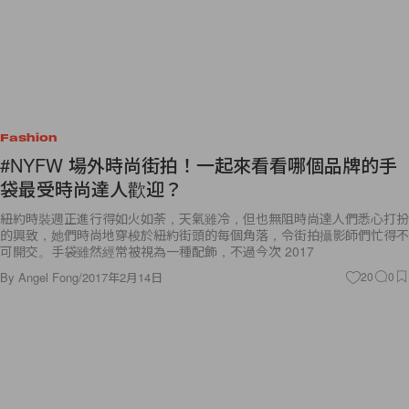
Fashion
#NYFW 場外時尚街拍！一起來看看哪個品牌的手
袋最受時尚達人歡迎？
紐約時裝週正進行得如火如荼，天氣雖冷，但也無阻時尚達人們悉心打扮
的興致，她們時尚地穿梭於紐約街頭的每個角落，令街拍攝影師們忙得不
可開交。手袋雖然經常被視為一種配飾，不過今次 2017
By
Angel Fong
/
2017年2月14日
20
0