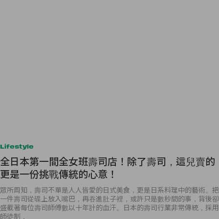
Lifestyle
全日本第一間全女班壽司店！除了壽司，這兒賣的
更是一份挑戰傳統的心意！
眾所周知，壽司不單是人人皆愛的日式美食，更是日系料理中的藝術。把
一件壽司從碟上放入嘴巴，再吞進肚子裡，或許只是數秒間的事，背後卻
盛載著每位壽司師傅數以十年計的血汗。日本的壽司行業非常傳統，採用
師徒制，