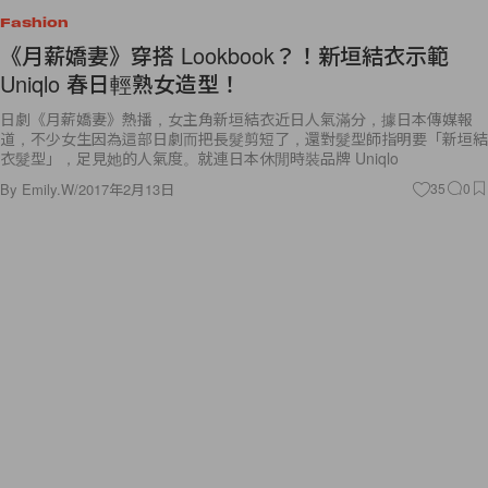
Fashion
《月薪嬌妻》穿搭 Lookbook？！新垣結衣示範
Uniqlo 春日輕熟女造型！
日劇《月薪嬌妻》熱播，女主角新垣結衣近日人氣滿分，據日本傳媒報
道，不少女生因為這部日劇而把長髮剪短了，還對髮型師指明要「新垣結
衣髮型」，足見她的人氣度。就連日本休閒時裝品牌 Uniqlo
By
Emily.W
/
2017年2月13日
35
0