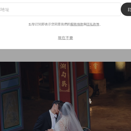
志玲，比起奢華的海島婚禮，夢幻的婚宴場地，還是選擇回
 Akira 先是在台南在地文化遺產「吳氏大宗祠」與人氣日式
點擊訂閱即表示您同意我們的
服務條款
與
隱私政策
。
傳統儀式，聽著另一半 Akira 說出誓言的林志玲也跟著落下
現在不要
吻，搭配著古色古香的台灣建築，唯美的場景讓一旁觀禮者