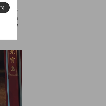
訂閱
到家鄉舉辦
舒芙蕾甜點
眼淚，交換
都感動不