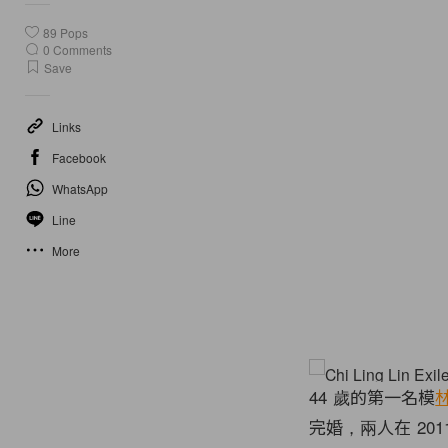
89
Pops
0
Comments
Save
Links
Facebook
WhatsApp
Line
More
44 歲的第一名模
完婚，兩人在 20