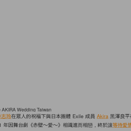
林志玲
在眾人的祝福下與日本團體 Exile 成員
Akira
黑澤良平
11 年因舞台劇《赤壁～愛～》相識進而相戀，終於讓
等待愛