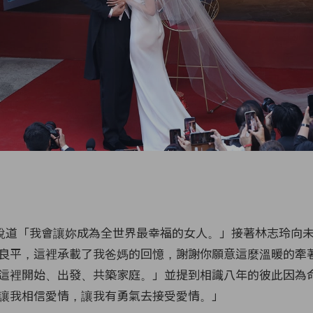
用中文說道「我會讓妳成為全世界最幸福的女人。」接著林志玲向
良平，這裡承載了我爸媽的回憶，謝謝你願意這麼溫暖的牽
這裡開始、出發、共築家庭。」並提到相識八年的彼此因為
讓我相信愛情，讓我有勇氣去接受愛情。」