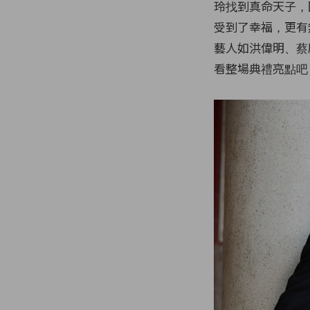
玲找到真命天子，
受到了幸福，更有
藝人如洪偉明、蔡
看整場典禮亮點吧