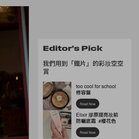
Editor's Pick
我們用到「鐵片」的彩妝空空
賞
too cool for school
修容盤
Read Now
Elixir 膠原提亮妝前
防曬底霜 #櫻花色
Read Now