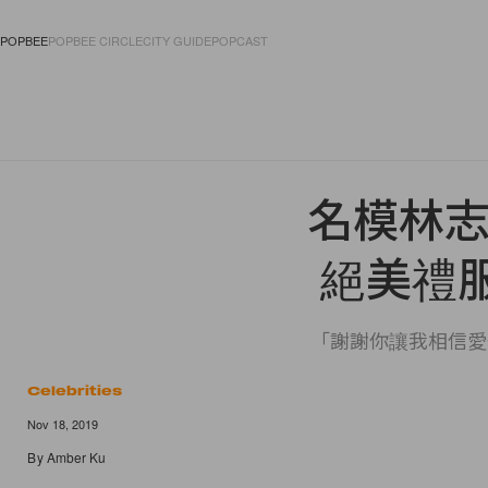
POPBEE
POPBEE CIRCLE
CITY GUIDE
POPCAST
FASHION
ACCES
名模林志
絕美禮
「謝謝你讓我相信愛
Celebrities
Nov 18, 2019
By
Amber Ku