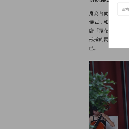
身為台南孩子的林
儀式，和日籍老公
店「霜花亭」進行
戒指的兩人深深一
已。