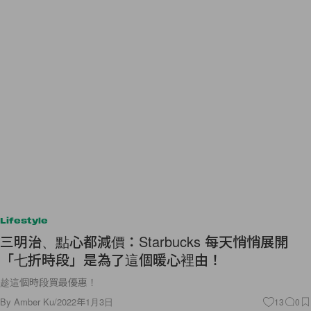
Lifestyle
三明治、點心都減價：Starbucks 每天悄悄展開
「七折時段」是為了這個暖心裡由！
趁這個時段買最優惠！
By
Amber Ku
/
2022年1月3日
13
0