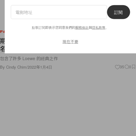
訂閱
點擊訂閱即表示您同意我們的
服務條款
與
隱私政策
。
Fashion
期待已久：圍巾、手袋...Loewe 與《千與千尋》聯
現在不要
名系列釋出更多矚目單品！
包含了許多 Loewe 的經典之作
By
Cindy Chim
/
2022年1月4日
35
0