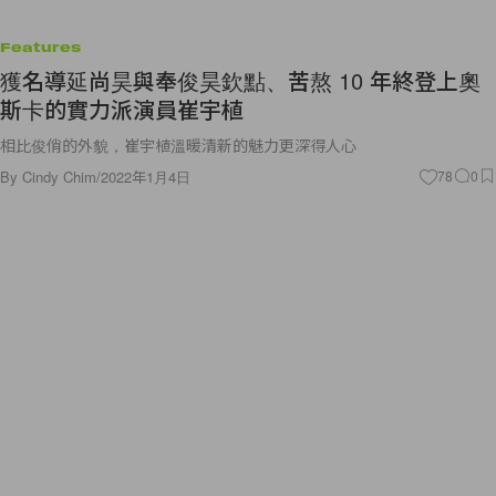
Features
獲名導延尚昊與奉俊昊欽點、苦熬 10 年終登上奧
斯卡的實力派演員崔宇植
相比俊俏的外貌，崔宇植溫暖清新的魅力更深得人心
By
Cindy Chim
/
2022年1月4日
78
0