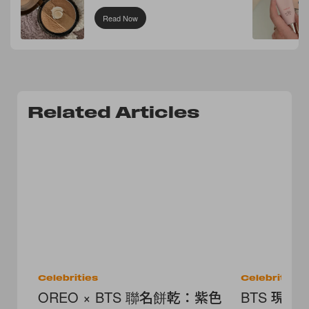
Read Now
Related Articles
Celebrities
Celebrities
OREO × BTS 聯名餅乾：紫色
BTS 現身 