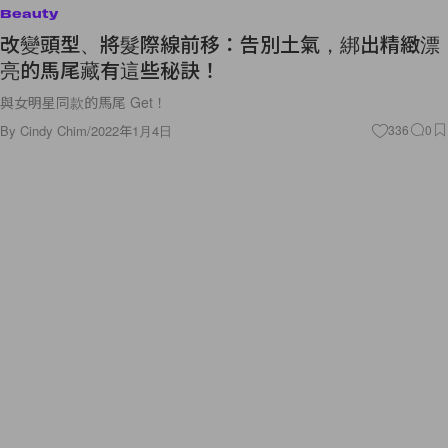
Beauty
改變頭型、將髮際線前移：告別土氣，綁出精緻漂
亮的馬尾藏有這些秘訣！
與女明星同款的馬尾 Get！
By
Cindy Chim
/
2022年1月4日
336
0