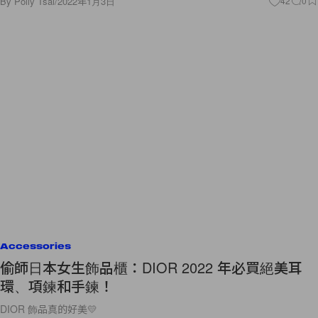
By
Polly Tsai
/
2022年1月3日
42
0
Accessories
偷師日本女生飾品櫃：DIOR 2022 年必買絕美耳
環、項鍊和手鍊！
DIOR 飾品真的好美💛