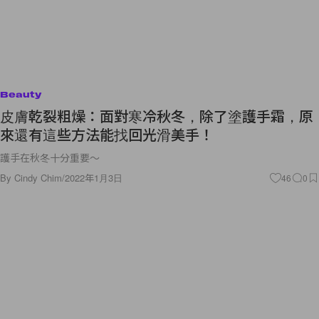
Beauty
皮膚乾裂粗燥：面對寒冷秋冬，除了塗護手霜，原
來還有這些方法能找回光滑美手！
護手在秋冬十分重要～
By
Cindy Chim
/
2022年1月3日
46
0