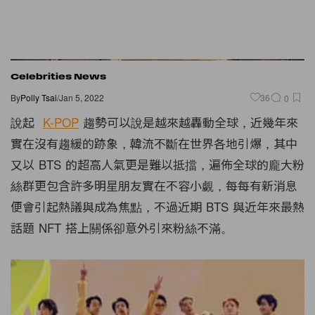
Celebrities News
By
Polly Tsai
/
Jan 5, 2022
36
0
說起
K-POP
趨勢可以說是越來越轟動全球，近幾年來
實在沒有趨緩的跡象，韓流不斷在世界各地引爆，其中
又以 BTS 的超高人氣更是難以抵擋，遍佈全球的龐大粉
絲群更包含許多明星朋友實在不容小覷，每每有新消息
便會引起熱議與成為焦點，不過近期 BTS 與近年來最熱
話題 NFT 搭上關係卻意外引來粉絲不滿。