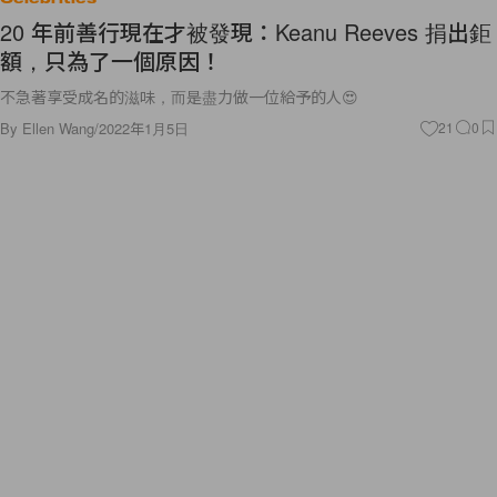
20 年前善行現在才被發現：Keanu Reeves 捐出鉅
額，只為了一個原因！
不急著享受成名的滋味，而是盡力做一位給予的人😍
By
Ellen Wang
/
2022年1月5日
21
0