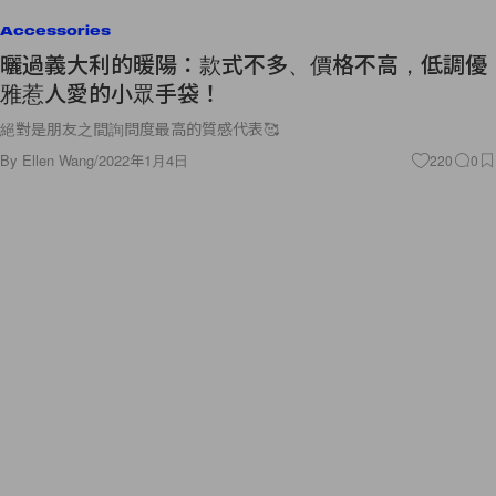
Accessories
曬過義大利的暖陽：款式不多、價格不高，低調優
雅惹人愛的小眾手袋！
絕對是朋友之間詢問度最高的質感代表🥰
By
Ellen Wang
/
2022年1月4日
220
0