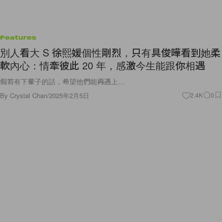
Features
別人看大 S 徐熙媛個性剛烈，只有具俊曄看到她柔
軟內心：情牽彼此 20 年，感激今生能跟你相遇
假若有下輩子的話，希望他們能再遇上…
By
Crystal Chan
/
2025年2月5日
2.4K
0