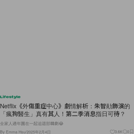
Lifestyle
Netflix《外傷重症中心》劇情解析：朱智勛飾演的
「瘋狗醫生」真有其人！第二季消息指日可待？
全家人過年圍在一起追這部韓劇😂
By
Emma Hsu
/
2025年2月4日
3.6K
0