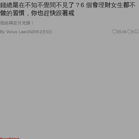
錢總是在不知不覺間不見了？6 個會理財女生都不
做的習慣，你也趕快跟著戒
拒絕再當月光族！
By
Venus Law
/
2025年2月5日
25.5K
0
Fashion