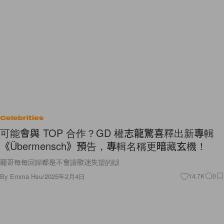
Celebrities
可能會與 TOP 合作？GD 權志龍驚喜釋出新專輯
《Übermensch》預告，專輯名稱更暗藏玄機！
龍哥每每回歸都是不會讓歌迷失望的🙌
By
Emma Hsu
/
2025年2月4日
14.7K
0