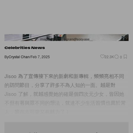
Images from Instagram@sooyaaa__
Celebrities News
By
Crystal Chan
/
Feb 7, 2025
22.3K
0
Jisoo 為了宣傳接下來的新劇和新專輯，頻頻亮相不同
的訪問節目，分享了許多不為人知的一面。越是對
Jisoo 了解，就越感覺她的確是個四次元少女，皆因她
不但有著與眾不同的想法，就連不少生活習慣也異於常
人，實在太可愛又有魅力了！
延伸閱讀：Jisoo 有著如教科書般的智慧哲理：10+ 句