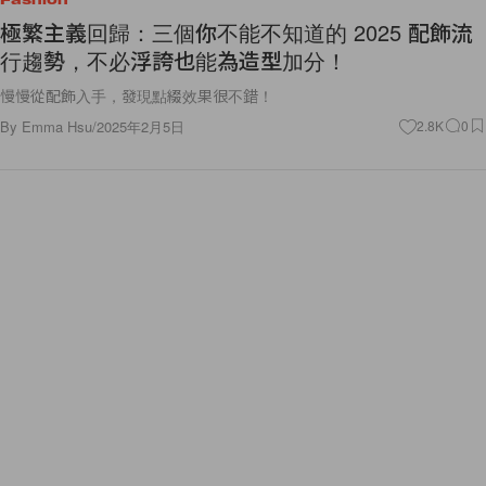
極繁主義回歸：三個你不能不知道的 2025 配飾流
行趨勢，不必浮誇也能為造型加分！
慢慢從配飾入手，發現點綴效果很不錯！
By
Emma Hsu
/
2025年2月5日
2.8K
0