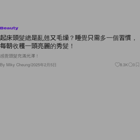
Beauty
起床頭髮總是亂翹又毛燥？睡覺只需多一個習慣，
每朝收穫一頭亮麗的秀髮！
感覺頭髮充滿光澤！
By
Miky Cheung
/
2025年2月5日
8.3K
0