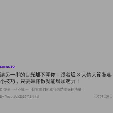
Beauty
讓另一半的目光離不開你：跟着這 3 大情人節妝容
小技巧，只要這樣做就能增加魅力！
即使另一半不懂⋯⋯但女生們的妝容仍然要保持精緻！
By
Yoyo Dai
/
2025年2月4日
504
0