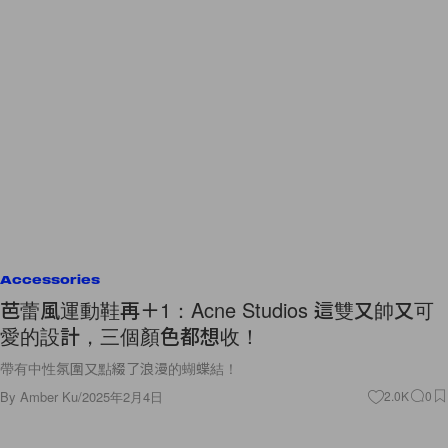
Accessories
芭蕾風運動鞋再＋1：Acne Studios 這雙又帥又可
愛的設計，三個顏色都想收！
帶有中性氛圍又點綴了浪漫的蝴蝶結！
By
Amber Ku
/
2025年2月4日
2.0K
0