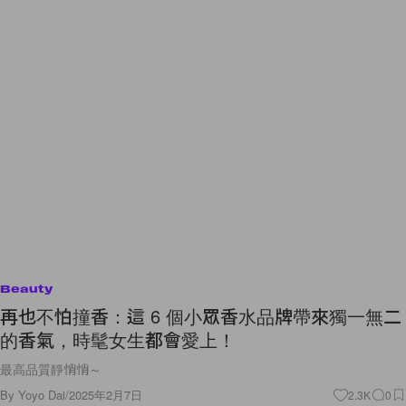
Beauty
再也不怕撞香：這 6 個小眾香水品牌帶來獨一無二
的香氣，時髦女生都會愛上！
最高品質靜悄悄～
By
Yoyo Dai
/
2025年2月7日
2.3K
0