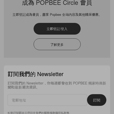
成為 POPBEE Circle 會員
語錄，讓我們走進她的精神世界
立即登記成為會員，盡享 Popbee 全站內容及其他精采優惠。
立即登記/登入
在 Instagram 查看這則貼文
了解更多
JISOO🪐（@sooyaaa__）分享的貼文
訂閱我們的 Newsletter
最近在節目《Salon Drip 2》上，Jisoo 就分享自己沒有
工作的時候，非常喜歡留在家中休息，不是在床上躺著
訂閱我們的 Newsletter，你每週都會收到 POPBEE 獨家時尚新
聞和最新潮流資訊。
就是在沙發上躺著，而且非常熱愛打手機遊戲。她透
露，自己平日其實沒有什麼購物慾，很少會花錢買東西
訂閱
給自己，但某一天看到一則遊戲廣告後，就開始沉迷該
遊戲，甚至願意「課金」，還直言「我去年花最多錢就
點擊訂閱即表示您同意我們的
服務條款
與
隱私政策
。