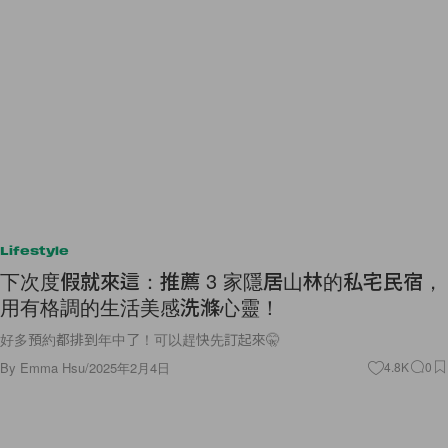
Lifestyle
下次度假就來這：推薦 3 家隱居山林的私宅民宿，
用有格調的生活美感洗滌心靈！
好多預約都排到年中了！可以趕快先訂起來🤫
By
Emma Hsu
/
2025年2月4日
4.8K
0