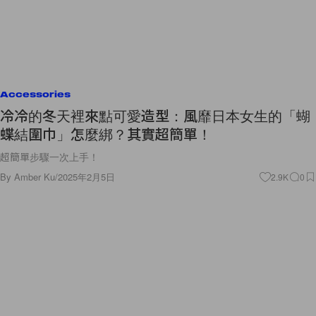
Accessories
冷冷的冬天裡來點可愛造型：風靡日本女生的「蝴
蝶結圍巾」怎麼綁？其實超簡單！
超簡單步驟一次上手！
By
Amber Ku
/
2025年2月5日
2.9K
0