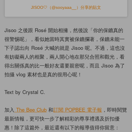
JISOO🤍（@sooyaaa__）分享的貼文
Jisoo 之後跟 Rosé 開始相擁，然後說「你的保鑣真的
很警惕呢」，看似她當時其實被保鑣攔著，保鑣未能一
下子認出向 Rosé 大喊的就是 Jisoo 呢。不過，這也沒
有妨礙兩人的相聚，兩人開心地在那兒合照和觀光，看
得出關係真的比一般好友還要親密呢，而且 Jisoo 為了
拍攝 vlog 素材也是真的很用心呢！
Text by Crystal C.
加入
The Bee Club
和
訂閱
POPBEE
電子報
，即時閱覽
最新情報，更可快一步了解精彩的尊享禮遇及折扣優
惠！除了這篇外，最近還有以下的報導值得你留意：