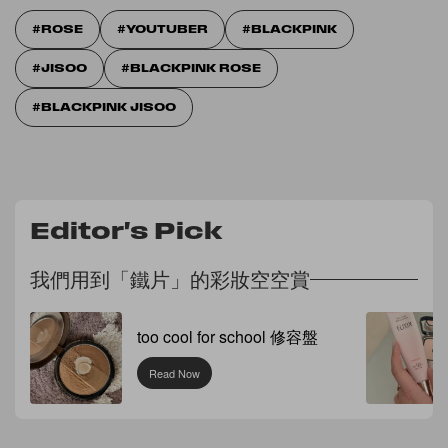
ROSE
YOUTUBER
BLACKPINK
JISOO
BLACKPINK ROSE
BLACKPINK JISOO
Editor's Pick
我們用到「鐵片」的彩妝空空賞
too cool for school 修容盤
Read Now