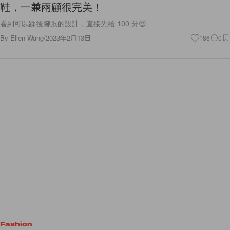
看到可以踩後腳跟的設計，直接先給 100 分😍
By
Ellen Wang
/
2023年2月13日
186
0
Fashion
與 Ye 終止合作後：因堆積的 Yeezy 庫存，預測