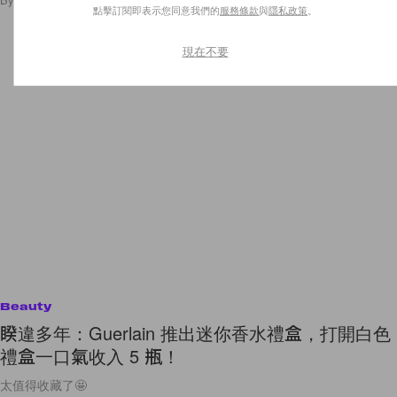
點擊訂閱即表示您同意我們的
服務條款
與
隱私政策
。
現在不要
Beauty
睽違多年：Guerlain 推出迷你香水禮盒，打開白色
禮盒一口氣收入 5 瓶！
太值得收藏了🤩