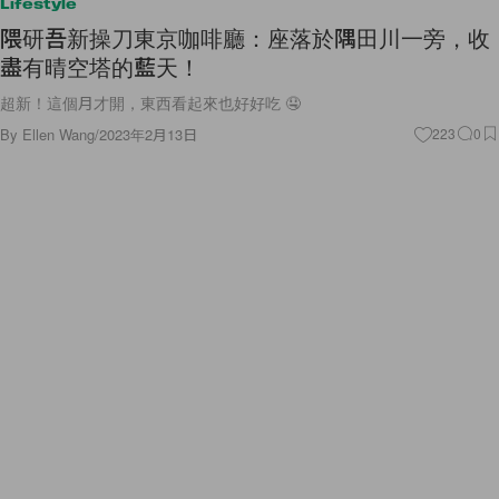
隈研吾新操刀東京咖啡廳：座落於隅田川一旁，收
盡有晴空塔的藍天！
超新！這個月才開，東西看起來也好好吃 🤤
By
Ellen Wang
/
2023年2月13日
223
0
Lifestyle