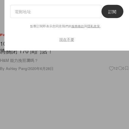
訂閱
點擊訂閱即表示您同意我們的
服務條款
與
隱私政策
。
Fashion
現在不要
10 年來最嚴峻：H&M 集團上半年收入暴跌，預計
將關閉 170 間門店！
H&M 能力挽狂瀾嗎？
By
Ashley Pang
/
2020年6月28日
12
0