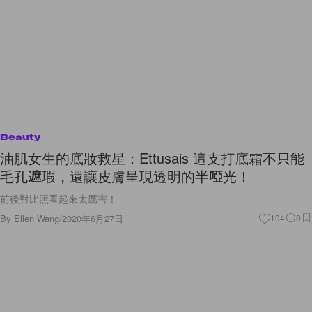
Beauty
油肌女生的底妝救星：Ettusais 這支打底霜不只能
毛孔遮瑕，還讓皮膚呈現透明的半啞光！
前後對比照看起來太厲害！
By
Ellen Wang
/
2020年6月27日
104
0