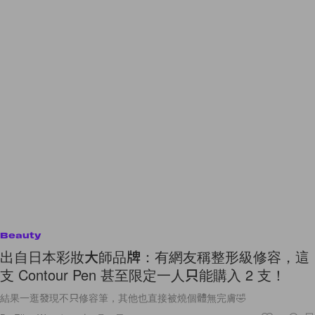
Beauty
出自日本彩妝大師品牌：有網友稱整形級修容，這
支 Contour Pen 甚至限定一人只能購入 2 支！
結果一逛發現不只修容筆，其他也直接被燒個體無完膚🤣