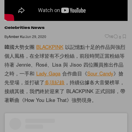
Celebrities News
By
Amber Ku
/
Jun 29, 2020
16
0
韓國大勢女團
BLACKPINK
以記憶點十足的作品與強烈
個人風格，在全球皆有不少粉絲，前段時間正當粉絲等
待著 Jennie、Rosé、Lisa 與 Jisoo 四位團員推出作品
之時，一手和
Lady Gaga
合作曲目《
Sour Candy
》搶
先登場，並打破了
多項紀錄
，持續佔據各大音樂榜單，
接續其後，我們終於迎來了 BLACKPINK 正式回歸，帶
著新曲《How You Like That》強勢現身。