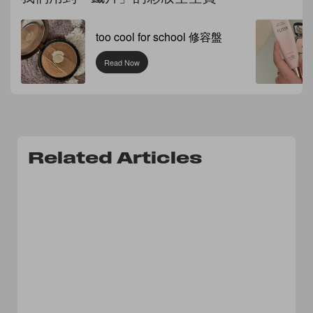
too cool for school 修容盤
Read Now
Related Articles