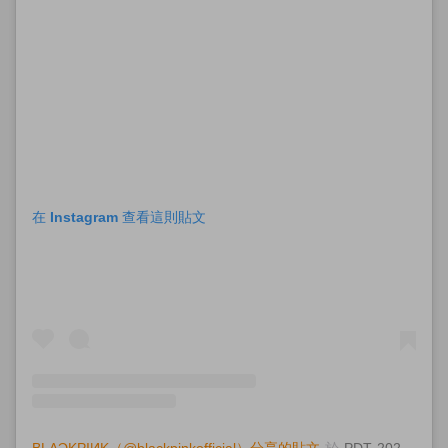
在 Instagram 查看這則貼文
BLΛƆKPIИK（@blackpinkofficial）分享的貼文
於
PDT 2020 年 6月 月 26 日 上午 12:05