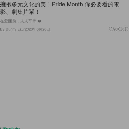
擁抱多元文化的美！Pride Month 你必要看的電
影、劇集片單！
在愛面前，人人平等 ❤️
By
Bunny Lau
/
2020年6月26日
93
0
Lifestyle