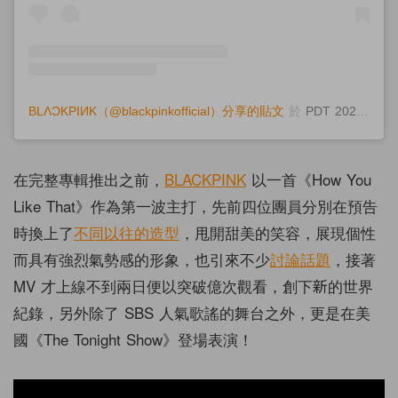
BLΛƆKPIИK（@blackpinkofficial）分享的貼文
於
PDT 2020 年 6月 月 27 日 上午 10:28
在完整專輯推出之前，
BLACKPINK
以一首《How You
Like That》作為第一波主打，先前四位團員分別在預告
時換上了
不同以往的造型
，甩開甜美的笑容，展現個性
而具有強烈氣勢感的形象，也引來不少
討論話題
，接著
MV 才上線不到兩日便以突破億次觀看，創下新的世界
紀錄，另外除了 SBS 人氣歌謠的舞台之外，更是在美
國《The Tonight Show》登場表演！