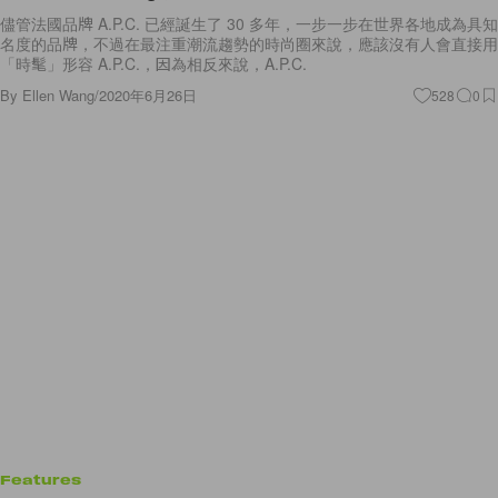
儘管法國品牌 A.P.C. 已經誕生了 30 多年，一步一步在世界各地成為具知
名度的品牌，不過在最注重潮流趨勢的時尚圈來說，應該沒有人會直接用
「時髦」形容 A.P.C.，因為相反來說，A.P.C.
By
Ellen Wang
/
2020年6月26日
528
0
Features