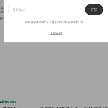
在 2016 年出道之後，短短時間內 BLACKPINK的聲勢水漲船高，除了舞
台上的魅力之外，4 位成員也逐漸成為時尚圈的熟面孔，更別說還已經成
訂閱
為許多粉絲心中的 Fashion
By
Ellen Wang
/
2018年8月20日
95
0
點擊訂閱即表示您同意我們的
服務條款
與
隱私政策
。
現在不要
Lifestyle