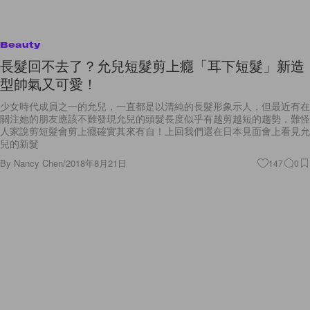
Beauty
長髮回不去了？允兒短髮剪上癮「耳下短髮」新造
型帥氣又可愛！
少女時代成員之一的允兒，一直都是以清純的長髮形象示人，但最近有在
關注她的朋友應該不難發現允兒的頭髮長度似乎有越剪越短的趨勢，難怪
人家說剪短髮會剪上癮確實其來有自！上回我們還在日本見面會上看見允
兒的新髮
By
Nancy Chen
/
2018年8月21日
147
0