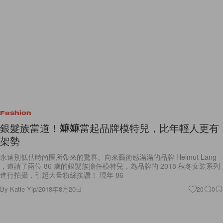
Fashion
銀髮族當道！嫲嫲當起品牌模特兒，比年輕人更有
架勢
永遠別低估時尚圈所帶來的驚喜。向來藝術感滿滿的品牌 Helmut Lang
，邀請了兩位 86 歲的銀髮族擔任模特兒，為品牌的 2018 秋冬女裝系列
進行拍攝，引起大量粉絲按讚！ 現年 86
By
Katie Yip
/
2018年8月20日
20
0