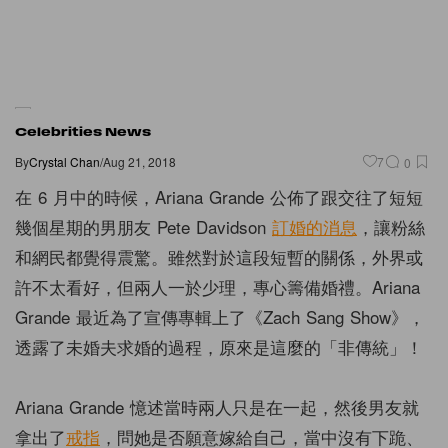
Celebrities News
By
Crystal Chan
/
Aug 21, 2018
7
0
在 6 月中的時候，Ariana Grande 公佈了跟交往了短短
幾個星期的男朋友 Pete Davidson
訂婚的消息
，讓粉絲
和網民都覺得震驚。雖然對於這段短暫的關係，外界或
許不太看好，但兩人一於少理，專心籌備婚禮。Ariana
Grande 最近為了宣傳專輯上了《Zach Sang Show》，
透露了未婚夫求婚的過程，原來是這麼的「非傳統」！
Ariana Grande 憶述當時兩人只是在一起，然後男友就
拿出了
戒指
，問她是否願意嫁給自己，當中沒有下跪、