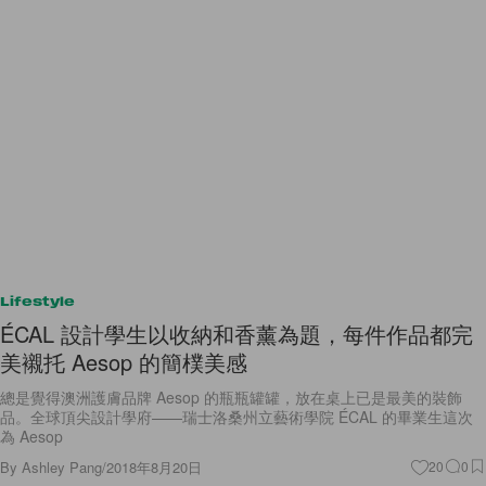
Lifestyle
ÉCAL 設計學生以收納和香薰為題，每件作品都完
美襯托 Aesop 的簡樸美感
總是覺得澳洲護膚品牌 Aesop 的瓶瓶罐罐，放在桌上已是最美的裝飾
品。全球頂尖設計學府——瑞士洛桑州立藝術學院 ÉCAL 的畢業生這次
為 Aesop
By
Ashley Pang
/
2018年8月20日
20
0