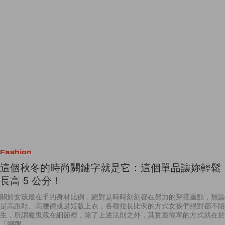
Fashion
這個秋冬的時尚關鍵字就是它：這個單品讓妳輕鬆
長高 5 公分！
關於女孩最在乎的身材比例，絕對是時時刻刻都在努力的穿搭重點，無論
是高跟鞋、高腰褲或是短版上衣，各種拉長比例的方式女孩們絕對都不陌
生，所謂魔鬼藏在細節裡，除了上述法則之外，其實最簡單的方式就在於
「腳踝」