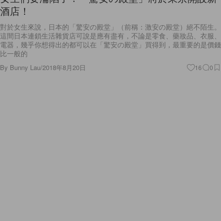
酒店！
對於女生來說，日本的「驚安の殿堂」（前稱：激安の殿堂）絕不陌生。
這間日本連鎖生活雜貨店可說是應有盡有，不論是零食、藥妝品、衣服、
電器，幾乎你想得出的都可以在「驚安の殿堂」買得到，最重要的是價錢
比一般的
By
Bunny Lau
/
2018年8月20日
16
0