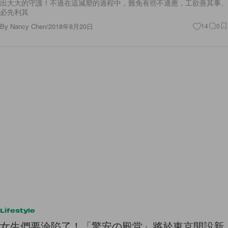
出大大的守護！不過在這減塑的過程中，難免有些不適應，工欲善其事、
必先利其
By
Nancy Chen
/
2018年8月20日
14
0
Lifestyle
女生們要淪陷了！「驚安の殿堂」將於東京開設新