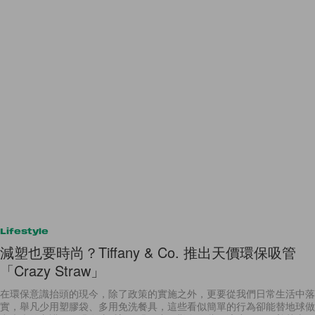
Lifestyle
減塑也要時尚？Tiffany & Co. 推出天價環保吸管
「Crazy Straw」
在環保意識抬頭的現今，除了政策的實施之外，更要從我們日常生活中落
實，舉凡少用塑膠袋、多用免洗餐具，這些看似簡單的行為卻能替地球做