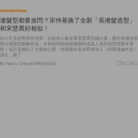
Celebrities
連髮型都要放閃？宋仲基換了全新「長捲髮造型」
和宋慧喬好相似！
好久不見的男神宋仲基，自從和人氣女星宋慧喬完婚之後，兩年來都沒有
推出過新的戲劇作品，令粉絲們紛紛敲碗期待成為人夫的他別荒廢本業
呀！或許是聽到了大家的心聲，時隔兩年宣布即將加入《阿斯達編年史》
演出，除了
By
Nancy Chen
/
2018年8月20日
31
0