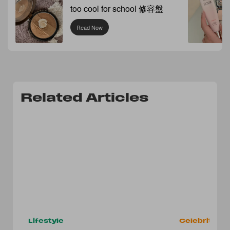
too cool for school 修容盤
Read Now
Related Articles
Lifestyle
Celebrities