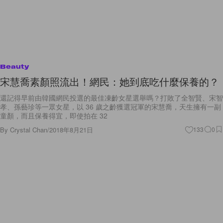
Beauty
宋慧喬素顏照流出！網民：她到底吃什麼保養的？
還記得早前由韓國網民投選的最佳凍齡女星選舉嗎？打敗了全智賢、宋智
孝、孫藝珍等一眾女星，以 36 歲之齡獲選冠軍的宋慧喬，天生擁有一副
童顏，而且保養得宜，即使拍在 32
By
Crystal Chan
/
2018年8月21日
133
0