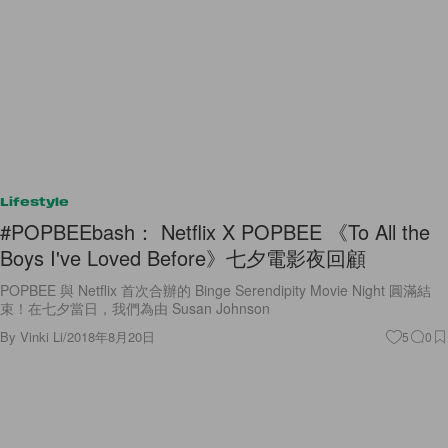
Lifestyle
#POPBEEbash： Netflix X POPBEE 《To All the
Boys I've Loved Before》七夕電影夜回顧
POPBEE 與 Netflix 首次合辦的 Binge Serendipity Movie Night 圓滿結
束！在七夕當日，我們為由 Susan Johnson
By
Vinki Li
/
2018年8月20日
5
0