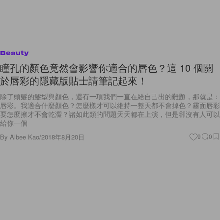
Beauty
瞳孔的顏色竟然會影響你適合的唇色？這 10 個關
於唇彩的隱藏版貼士請筆記起來！
除了頭髮的髮型與顏色，還有一項我們一直在給自己出的難題，那就是：
唇彩。我適合什麼顏色？怎麼樣才可以維持一整天都不會掉色？霧面唇彩
要怎麼擦才不會乾澀？諸如此類的問題天天都在上演，但是卻沒有人可以
給你一個
By
Albee Kao
/
2018年8月20日
9
0