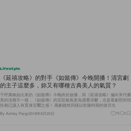
Lifestyle
《延禧攻略》的對手《如懿傳》今晚開播！清宮劇
的主子這麼多，妳又有哪種古典美人的氣質？
千呼萬喚始出來的《如懿傳》今晚終於啟播，與《延禧攻略》偏向宋代審
美的淡雅不一樣，《如懿傳》的宮廷氣氛更為濃重深鬱，光是看劇照和預
告都已讓人有置身宮闈之感！ 兩劇雖然同樣以乾隆時期的後宮生
By
Ashley Pang
/
2018年8月20日
75
0