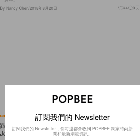
By
Nancy Chen
/
2018年8月20日
44
0
訂閱我們的 Newsletter
Celebrities
跟著師兄 GD 的步伐，因為這三點 BLACKPINK
訂閱我們的 Newsletter，你每週都會收到 POPBEE 獨家時尚新
Jennie 被封為「人間香奈兒」
聞和最新潮流資訊。