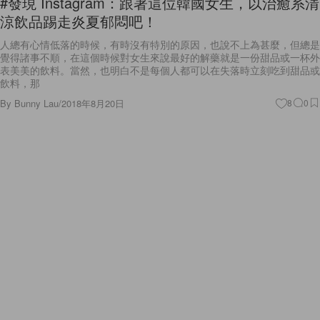
#發現 Instagram：跟著這位韓國女生，以治癒系清
涼飲品踢走炎夏郁悶吧！
人總有心情低落的時候，有時沒有特別的原因，也說不上為甚麼，但總是
覺得諸事不順，在這個時候對女生來說最好的解藥就是一份甜品或一杯外
表美美的飲料。當然，也明白不是每個人都可以在失落時立刻吃到甜品或
飲料，那
By
Bunny Lau
/
2018年8月20日
8
0