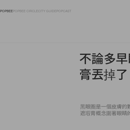
POPBEE
POPBEE CIRCLE
CITY GUIDE
POPCAST
FASHION
ACCES
不論多早
膏丟掉了
黑眼圈是一個皮膚的
遮瑕膏概念圍著眼睛