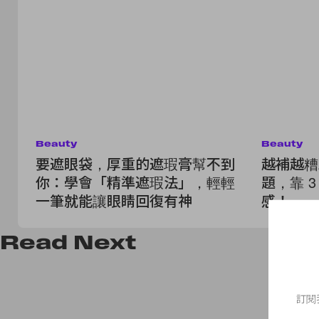
Beauty
Beauty
要遮眼袋，厚重的遮瑕膏幫不到
越補越糟
你：學會「精準遮瑕法」，輕輕
題，靠 
一筆就能讓眼睛回復有神
感！
Read
Next
訂閱