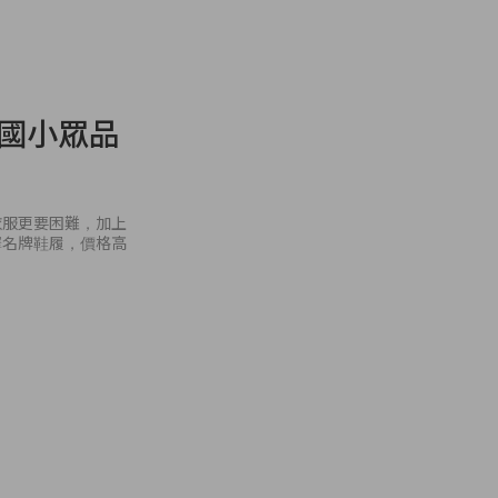
德國小眾品
衣服更要困難，加上
擇名牌鞋履，價格高