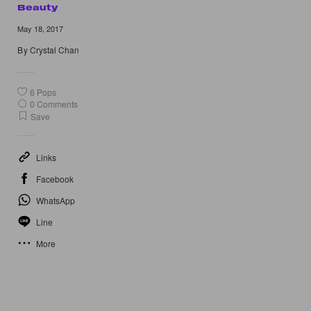
Beauty
May 18, 2017
By
Crystal Chan
6
Pops
0
Comments
Save
Links
Facebook
WhatsApp
Line
More