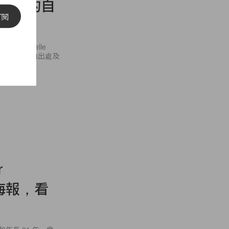
眾不同的自
訂閱
 Gabrielle
及山茶花的源由出處及
r
傳海報，看