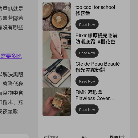
too cool for school
的重點就是
修容盤
瑕膏若隱若
Read Now
有沒有哪些
Elixir 膠原提亮妝前
防曬底霜 #櫻花色
Read Now
Clé de Peau Beauté
鑽光雲霧粉餅
以解決黑眼
Read Now
，會降低身
RMK 遮瑕盒
而食物中含
Flawless Cover
如糙米、燕
Concealer
Read Now
夜夜笙歌
Prev
Next