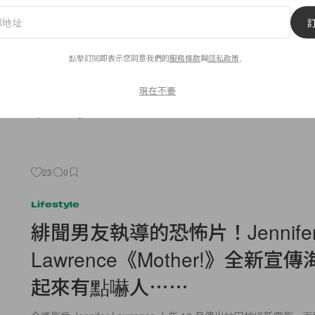
最新短片， 闡述香奈兒女士與
由理念
點擊訂閱即表示您同意我們的
服務條款
與
隱私政策
。
「 Inside Chanel 」成立快將 5 年，一直以短片形式不定期向大家介紹
Coco Chanel 的事蹟，從經典作品的介紹、最具代表性的獅子
老佛爺
現在不要
By
Cloris Ng
/
2017年5月18日
23
0
Lifestyle
緋聞男友執導的恐怖片！Jennife
Lawrence《Mother!》全新宣
起來有點嚇人⋯⋯