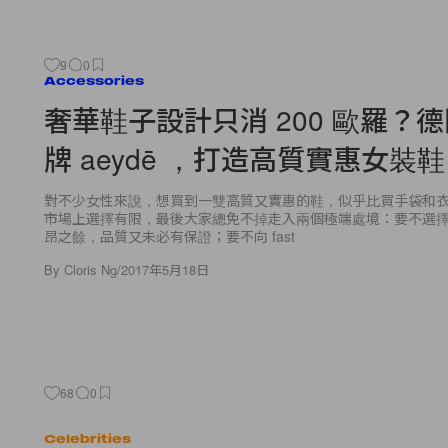
9
0
Accessories
奢華鞋子設計只消 200 歐羅？
牌 aeydē ，打造高質實惠女裝鞋
對不少女性來說，想買到一雙高質又實惠的鞋，似乎比買手袋和
市場上選擇有限，最後大家總免不掉走入兩個極端處境：要不選
昂之餘，品質又未必有保證；要不向 fast
By
Cloris Ng
/
2017年5月18日
68
0
Celebrities