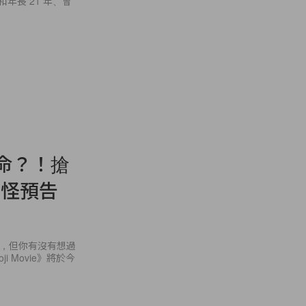
而和年長 21 年、曾
生命？！搶
支趣怪預告
i，但你有沒有想過
ji Movie》將於今