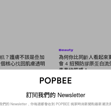
Beauty
糕？護膚不該是疊加
為何你比同齡人看起來
3 個核心找回肌膚透明
會 4 招預防膠原蛋白
青春幼態感！
訂閱我們的 Newsletter
Fashion
Coco Chanel 又有話兒？ Inside 
我們的 Newsletter，你每週都會收到 POPBEE 獨家時尚新聞和最新潮流