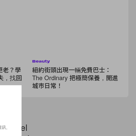
Beauty
Be
更老？學
紐約街頭出現一輛免費巴士：
T
流失，找回
The Ordinary 把極簡保養，開進
款
城市日常！
緻
Chanel
資訊。