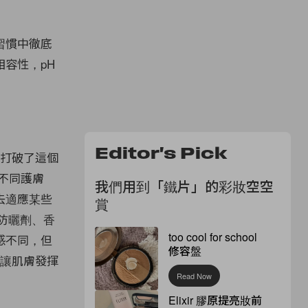
習慣中徹底
容性，pH
Editor's Pick
正是打破了這個
要不同護膚
我們用到「鐵片」的彩妝空空
去適應某些
賞
防曬劑、香
too cool for school
感不同，但
修容盤
分，讓肌膚發揮
Read Now
Elixir 膠原提亮妝前