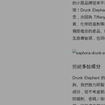
的小眾品牌從來不
斑！Drunk Ele
念，亦因為 Tif
素、化學防腐劑等
備受推崇的產品。P
生皮膚敏感，也同
拒絕多餘成分
Drunk Eleph
夠。我們致
力研製
成分，從不
考慮那
防曬劑、香精／染