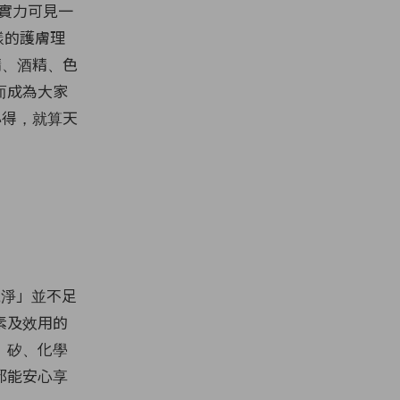
實力可見一
不一樣的護膚理
精、酒精、色
而成為大家
膚心得，就算天
重「乾淨」並不足
素及效用的
、矽、化學
都能安心享