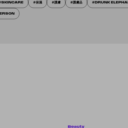
SKINCARE
保濕
護膚
護膚品
DRUNK ELEPHA
TERSON
Beauty