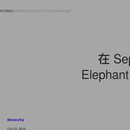
POPBEE
POPBEE CIRCLE
CITY GUIDE
POPCAST
FASHION
ACCES
在 S
Elepha
Beauty
Oct 23, 2019