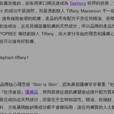
靠廣告推銷，卻靠用家口碑迅速成為
Sephora
好評的榜首，
phant 的成功不是偶然，而是憑創辦人 Tiffany Masterson 
fany 擁有極度敏感的肌膚，產品的所有配方不含任何精油、香
刺激成份，反而具備滋養肌膚的天然成分，所以品牌的產品
OPBEE 專訪創辦人 Tiffany，與大家分享她的理念和護
樣可以擁有好肌膚。
ant 的品牌核心理念是 “Skin is Skin”，認為美容護膚單單著
「乾淨兼容」
護膚品
，使用直接促進肌膚健康或提升配方質
是合成抑或天然成分，而是在乎生物相容性。精油、乾燥醇
料、月桂
基硫酸鈉等成分都不會被採用，讓任何膚質的人士