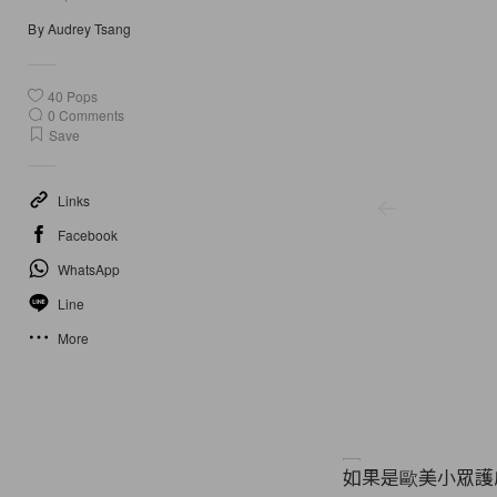
By
Audrey Tsang
40
Pops
0
Comments
Save
Links
Facebook
WhatsApp
Line
More
如果是歐美小眾護