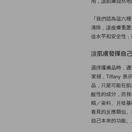
用，讓肌膚自然地
「我們認為這六種
清除，讓皮膚重置
值水平和安全性，確
讓肌膚發揮自
選擇護膚品時，通常
常規，Tiffan
品，只是可能在肌
酸性的成分，而我
精／染料、月桂
基
看見的反應類似。我
自己本來的功能。