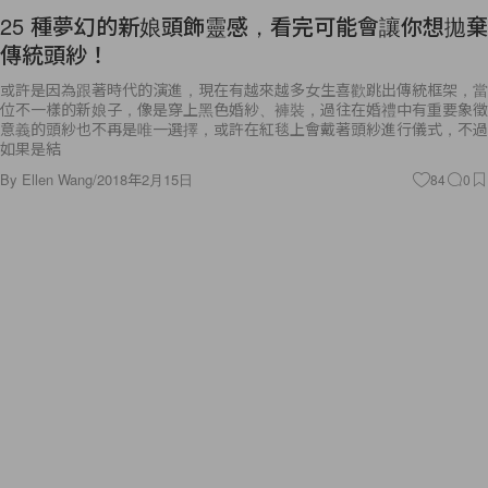
25 種夢幻的新娘頭飾靈感，看完可能會讓你想拋棄
傳統頭紗！
或許是因為跟著時代的演進，現在有越來越多女生喜歡跳出傳統框架，當
位不一樣的新娘子，像是穿上黑色婚紗、褲裝，過往在婚禮中有重要象徵
意義的頭紗也不再是唯一選擇，或許在紅毯上會戴著頭紗進行儀式，不過
如果是結
By
Ellen Wang
/
2018年2月15日
84
0