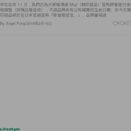
早在去年 11 月，我們已為大家報導過 Muji（無印良品）宣佈將會進行價
格調整（詳情請看這裡），不過品牌未有公佈確實的生效日期。而今天無
印良品終於在日本官網宣佈「新価格宣言。」，品牌審視過
By
Angel Fong
/
2018年2月15日
5
0
Lifestyle