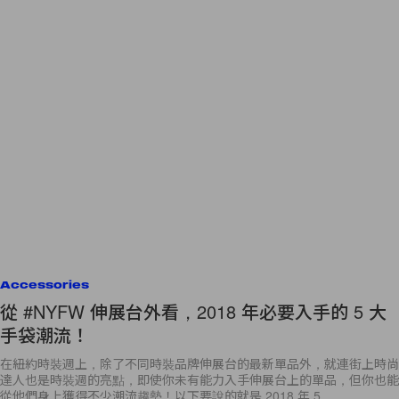
Accessories
從 #NYFW 伸展台外看，2018 年必要入手的 5 大
手袋潮流！
在紐約時裝週上，除了不同時裝品牌伸展台的最新單品外，就連街上時尚
達人也是時裝週的亮點，即使你未有能力入手伸展台上的單品，但你也能
從他們身上獲得不少潮流趨勢！以下要說的就是 2018 年 5