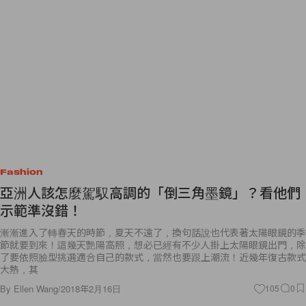
Fashion
亞洲人該怎麼駕馭高調的「倒三角墨鏡」？看他們
示範準沒錯！
漸漸進入了轉春天的時節，夏天不遠了，換句話說也代表著太陽眼鏡的季
節就要到來！這幾天艷陽高照，想必已經有不少人掛上太陽眼鏡出門，除
了要依照臉型挑選適合自己的款式，當然也要跟上潮流！近幾年復古款式
大熱，其
By
Ellen Wang
/
2018年2月16日
105
0