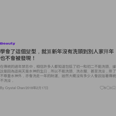
Beauty
學會了這個髮型，就算新年沒有洗頭到別人家拜年
也不會被發現！
在傳統的過年禁忌中，相信許多人都知道包括了初一和初二不能洗頭。據
說是因為這兩天是水神的生日，所以不能洗頭、洗衣服、甚至洗澡，除了
不尊重水神外，亦會洗走一年的財運。雖然大概沒有多少人會跟隨著傳統
不洗澡，
By
Crystal Chan
/
2018年2月17日
9
0