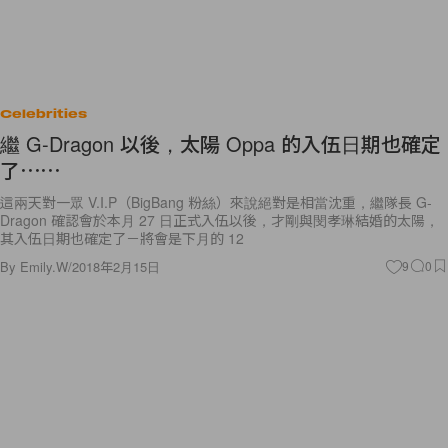
Celebrities
繼 G-Dragon 以後，太陽 Oppa 的入伍日期也確定
了⋯⋯
這兩天對一眾 V.I.P（BigBang 粉絲）來說絕對是相當沈重，繼隊長 G-
Dragon 確認會於本月 27 日正式入伍以後，才剛與閔孝琳結婚的太陽，
其入伍日期也確定了－將會是下月的 12
By
Emily.W
/
2018年2月15日
9
0