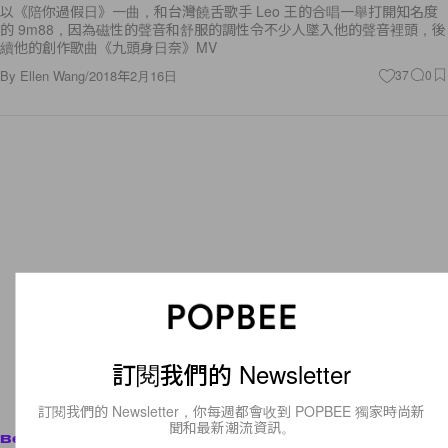
以《陪你過假日》一曲，和台灣饒舌歌手 Leo 王的合唱一舉打開知名度
的 9m88，因為磁性的聲音和舒服的調性令不少人墜入他的聲音裡頭，後
續他的創作歌曲《九頭身日奈》MV
By
Ellen Wang
/
2018年2月16日
37
0
訂閱我們的 Newsletter
訂閱我們的 Newsletter，你每週都會收到 POPBEE 獨家時尚新
聞和最新潮流資訊。
Beauty