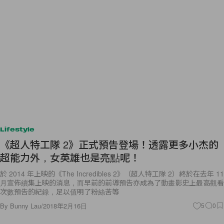
Lifestyle
《超人特工隊 2》正式預告登場！透露更多小杰的
超能力外，女英雄也是亮點呢！
於 2014 年上映的《The Incredibles 2》（超人特工隊 2）終於在去年 11
月宣佈續集上映的消息，而早前的前導預告亦成為了動畫影史上最高觀看
次數預告的紀錄，足以值明了粉絲苦等
By
Bunny Lau
/
2018年2月16日
5
0