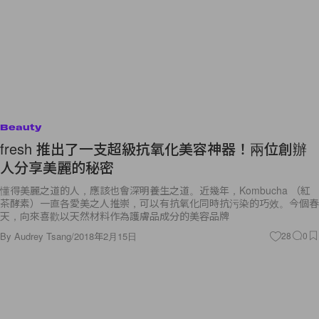
Beauty
fresh 推出了一支超級抗氧化美容神器！兩位創辦
人分享美麗的秘密
懂得美麗之道的人，應該也會深明養生之道。近幾年，Kombucha （紅
茶酵素）一直各愛美之人推崇，可以有抗氧化同時抗污染的巧效。今個春
天，向來喜歡以天然材料作為護膚品成分的美容品牌
By
Audrey Tsang
/
2018年2月15日
28
0