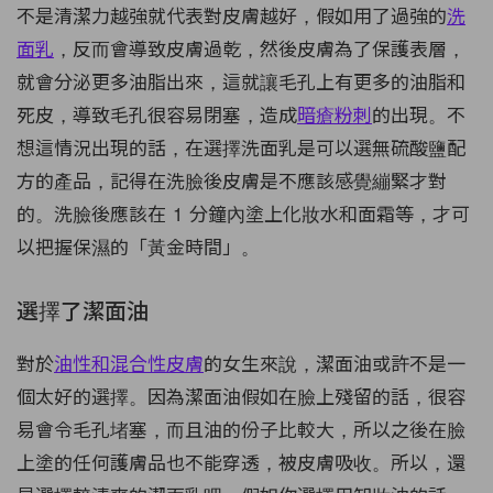
不是清潔力越強就代表對皮膚越好，假如用了過強的
洗
面乳
，反而會導致皮膚過乾，然後皮膚為了保護表層，
就會分泌更多油脂出來，這就讓毛孔上有更多的油脂和
死皮，導致毛孔很容易閉塞，造成
暗瘡粉刺
的出現。不
想這情況出現的話，在選擇洗面乳是可以選無硫酸鹽配
方的產品，記得在洗臉後皮膚是不應該感覺繃緊才對
的。洗臉後應該在 1 分鐘內塗上化妝水和面霜等，才可
以把握保濕的「黃金時間」。
選擇了潔面油
對於
油性和混合性皮膚
的女生來說，潔面油或許不是一
個太好的選擇。因為潔面油假如在臉上殘留的話，很容
易會令毛孔堵塞，而且油的份子比較大，所以之後在臉
上塗的任何護膚品也不能穿透，被皮膚吸收。所以，還