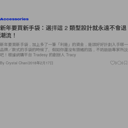
Accessories
新年要買新手袋：選擇這 2 類型設計就永遠不會退
潮流！
新年要買新手袋，加上多了一筆「利是」的資金，是該好好計劃入手哪一
品牌／款式的手袋的時候了。假如你還沒有頭緒的話，不妨聽聽專家所說
吧！根據網購平台 Tradesy 的創辦人 Tracy
By
Crystal Chan
/
2018年2月17日
3
0