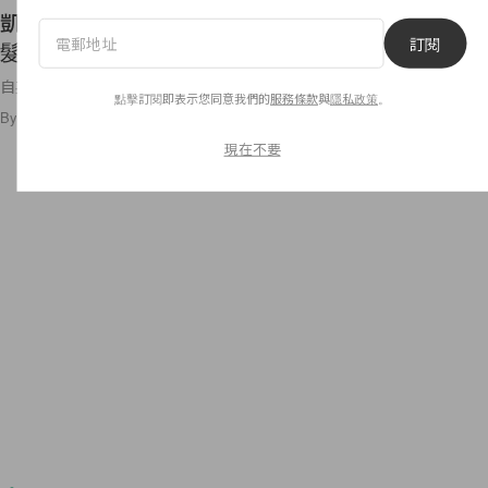
凱特皇妃又推起了最新髮型熱潮，這個 $1 美金的
訂閱
髮飾銷售量增加了 40%！
自英國劍橋公爵夫人凱特皇妃（ Kate Middleton
點擊訂閱即表示您同意我們的
服務條款
與
隱私政策
。
By
Bunny Lau
/
2018年2月16日
6
0
現在不要