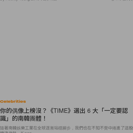
Celebrities
你的偶像上榜沒？《TIME》選出 6 大「一定要認
識」的南韓團體！
隨著南韓娛樂工業在全球逐漸站穩腳步，我們也在不知不覺中捲進了這股
韓流趨勢，K-pop