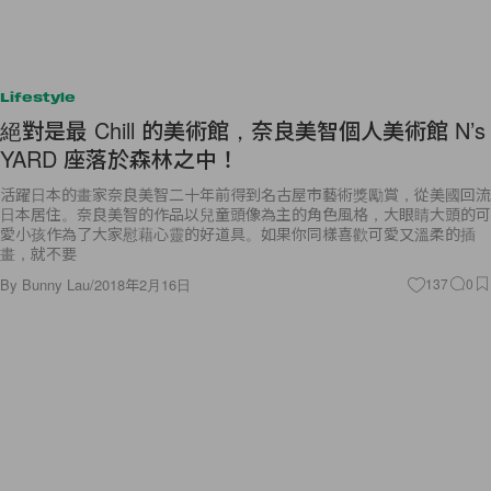
Lifestyle
絕對是最 Chill 的美術館，奈良美智個人美術館 N’s
YARD 座落於森林之中！
活躍日本的畫家奈良美智二十年前得到名古屋市藝術獎勵賞，從美國回流
日本居住。奈良美智的作品以兒童頭像為主的角色風格，大眼睛大頭的可
愛小孩作為了大家慰藉心靈的好道具。如果你同樣喜歡可愛又溫柔的插
畫，就不要
By
Bunny Lau
/
2018年2月16日
137
0