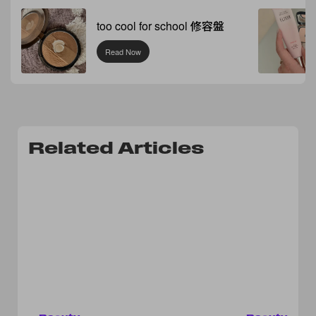
too cool for school 修容盤
Read Now
Related Articles