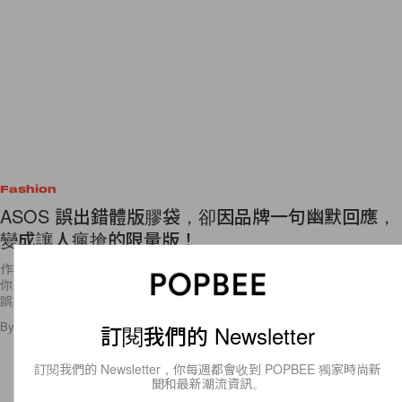
Fashion
ASOS 誤出錯體版膠袋，卻因品牌一句幽默回應，
變成讓人瘋搶的限量版！
作為一位網購控，英國大型網購平台 ASOS 相信你一定不會陌生。如果
你近日有在網店購物，收到貨品不要立馬就把所以包裝扔掉，因為 ASOS
誤印了一批錯體版的透明膠袋，將原本在品牌 logo
By
Angel Fong
/
2018年3月22日
33
0
訂閱我們的 Newsletter
訂閱我們的 Newsletter，你每週都會收到 POPBEE 獨家時尚新
聞和最新潮流資訊。