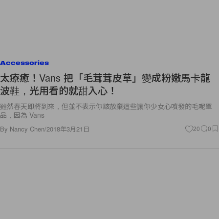
Accessories
太療癒！Vans 把「毛茸茸皮草」變成粉嫩馬卡龍
波鞋，光用看的就甜入心！
雖然春天即將到來，但並不表示你該放棄這些讓你少女心噴發的毛呢單
品，因為 Vans
By
Nancy Chen
/
2018年3月21日
20
0