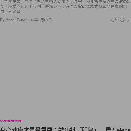
一些新單品。而除了各式各樣的衣服外，其中一項非常重要的單品當然是
女士最愛的包包！說到手袋這東西，有些人會選擇款式簡單又長青的包
包，例如是
By
Angel Fong
/
2018年3月21日
33
0
Wellness
身心健康才是最重要：被狠批「肥胖」，看 Selena