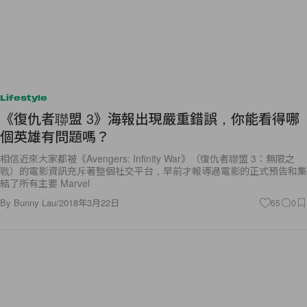
Lifestyle
《復仇者聯盟 3》海報出現嚴重錯誤，你能看得哪
個英雄有問題嗎？
相信近來大家都被《Avengers: Infinity War》（復仇者聯盟 3：無限之
戰）的電影資訊充斥著整個社交平台，早前才報導過電影的正式預告和集
結了所有主要 Marvel
By
Bunny Lau
/
2018年3月22日
65
0