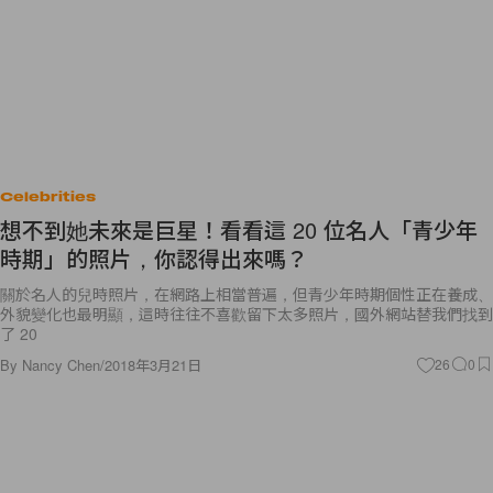
Celebrities
想不到她未來是巨星！看看這 20 位名人「青少年
時期」的照片，你認得出來嗎？
關於名人的兒時照片，在網路上相當普遍，但青少年時期個性正在養成、
外貌變化也最明顯，這時往往不喜歡留下太多照片，國外網站替我們找到
了 20
By
Nancy Chen
/
2018年3月21日
26
0