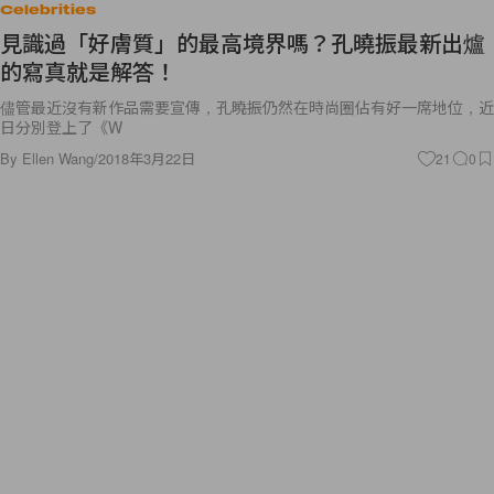
Celebrities
見識過「好膚質」的最高境界嗎？孔曉振最新出爐
的寫真就是解答！
儘管最近沒有新作品需要宣傳，孔曉振仍然在時尚圈佔有好一席地位，近
日分別登上了《W
By
Ellen Wang
/
2018年3月22日
21
0