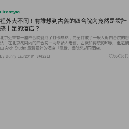
Lifestyle
裡外大不同！有誰想到古舊的四合院內竟然是設計
感十足的酒店？
北京近來有一座四合院變成了打卡熱點，完全打破了一般人對四合院的想
法！在北京胡同內的四合院一向都給人老舊、古板和傳統的印象，但這間
由 Arch Studio 最新設計的酒店「隱世．疊院兒胡同酒店」
By
Bunny Lau
/
2018年3月22日
65
0