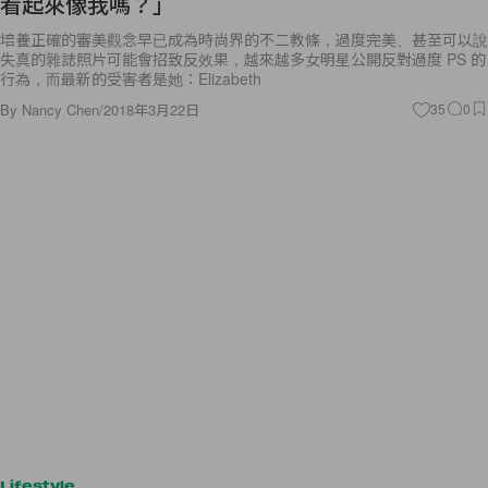
看起來像我嗎？」
培養正確的審美觀念早已成為時尚界的不二教條，過度完美、甚至可以說
失真的雜誌照片可能會招致反效果，越來越多女明星公開反對過度 PS 的
行為，而最新的受害者是她：Elizabeth
By
Nancy Chen
/
2018年3月22日
35
0
Lifestyle