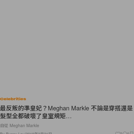
Celebrities
最反叛的準皇妃？Meghan Markle 不論是穿搭還是
髮型全都破壞了皇室規矩…
自從 Meghan Markle
By
Bunny Lau
/
2018年3月21日
2
0