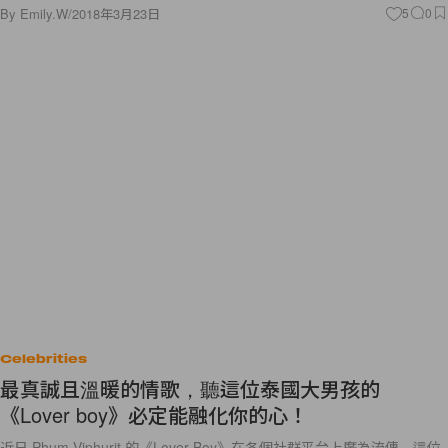
By
Emily.W
/
2018年3月23日
5
0
Celebrities
最真誠且溫暖的情歌，聽這位泰國大男孩的
《Lover boy》必定能融化你的心！
近日 Phum Viphurit 的《Lover Boy》在各個社群平台上廣為流傳，這位