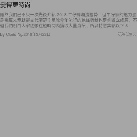
變得更時尚
雖然我們已不只一次先後介紹 2018 牛仔褲潮流趨勢，但牛仔褲的魅力豈
是幾篇文章就能交代清楚？單說今年流行的線條剪裁也足夠獨立成篇。不
過我們明白大家總想在短時間內獲取大量資訊，所以特意集結以下 3
By
Cloris Ng
/
2018年3月22日
6
0