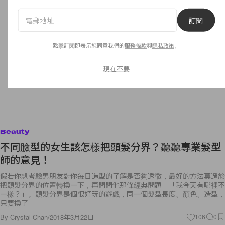
訂閱
點擊訂閱即表示您同意我們的
服務條款
與
隱私政策
。
現在不要
Beauty
不同臉型的女生該怎樣把頭髮分界？聽聽專業髮型
師的意見！
假若你想考驗男朋友對你每日造型的了解是否夠透徹，最好的方法莫過於
把頭髮分界的位置轉換一下，再問問他那條經典問題－「我今天有哪裡不
一樣？」。頭髮分界是個很好玩的遊戲，同一個髮型長度、顏色、造型，
只要換了
By
Crystal Chan
/
2018年3月22日
106
0