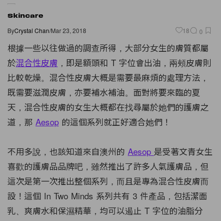
Skincare
By
Crystal Chan
/
Mar 23, 2018
18
0
根據一些以往做過的調查所得，大部分女生的膚質都屬
於
混合性皮膚
，即是額頭和 T 字位會出油，兩頰皮膚則
比較乾燥。混合性皮膚大概是需要最麻煩的處理方法，
既需要滋潤皮膚，亦要補水補油。面對將要來臨的夏
天，混合性皮膚的女生大概都在找尋屬於她們的護膚之
道，那
Aesop
的這個系列就正好適合她們！
不用多說，也該知道來自澳州的
Aesop
是受著文青女生
喜歡的護膚品品牌吧，雖然推出了許多人氣護膚品，但
這次是第一次推出整個系列，而且是專為混合性皮膚而
設！這個 In Two Minds 系列共有 3 件產品，包括潔面
乳、爽膚水和保濕精華，均可以遏止 T 字位的油脂分