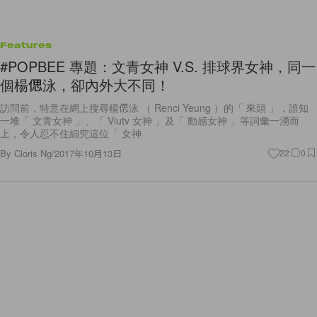
Features
#POPBEE 專題：文青女神 V.S. 排球界女神，同一
個楊偲泳，卻內外大不同！
訪問前，特意在網上搜尋楊偲泳 （ Renci Yeung ）的「 來頭 」，誰知
一堆「 文青女神 」、「 Viutv 女神 」及「 動感女神 」等詞彙一湧而
上，令人忍不住細究這位「 女神
By
Cloris Ng
/
2017年10月13日
22
0