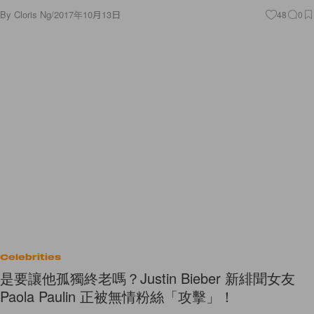
Celebrities
是要讓他孤獨終老嗎？Justin Bieber 新緋聞女友
Paola Paulin 正被無情粉絲「攻擊」！
不少人都會相當羨慕藝人的奢華生活，但凡事都有正反兩面，知名度令他
們富有，但同時亦令他們失去了隱私和自由。加拿大小天王 Justin