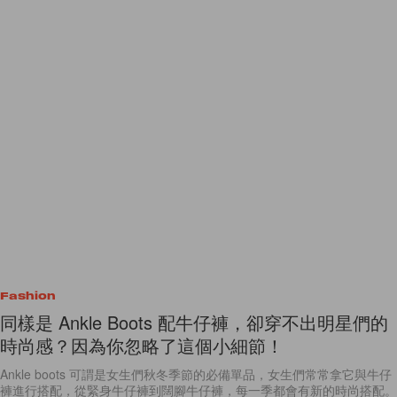
Fashion
同樣是 Ankle Boots 配牛仔褲，卻穿不出明星們的
時尚感？因為你忽略了這個小細節！
Ankle boots 可謂是女生們秋冬季節的必備單品，女生們常常拿它與牛仔
褲進行搭配，從緊身牛仔褲到闊腳牛仔褲，每一季都會有新的時尚搭配。