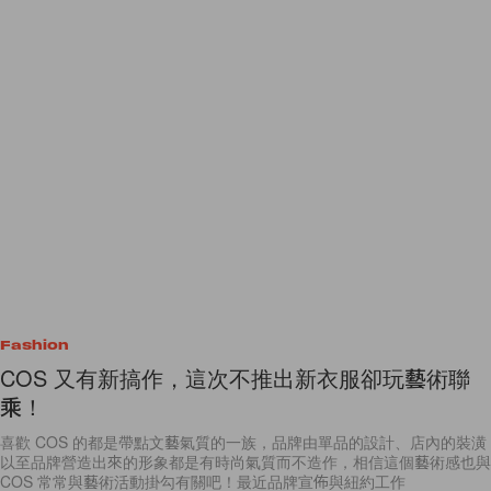
Fashion
COS 又有新搞作，這次不推出新衣服卻玩藝術聯
乘！
喜歡 COS 的都是帶點文藝氣質的一族，品牌由單品的設計、店內的裝潢
以至品牌營造出來的形象都是有時尚氣質而不造作，相信這個藝術感也與
COS 常常與藝術活動掛勾有關吧！最近品牌宣佈與紐約工作