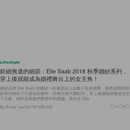
Lifestyle
鉅細無遺的細節：Elie Saab 2018 秋季婚紗系列，
穿上後就能成為婚禮舞台上的女主角！
婚紗品牌 Elie Saab 的婚紗一向都是給人仙氣十足的感覺，雖然品牌的婚
紗系列推出了只是短短兩年，但每次都大獲好評，穿上後讓新娘像是仙女
下凡般，絕對是新娘們夢想中的禮服。而今次 Elie
By
Bunny Lau
/
2017年10月13日
11
0