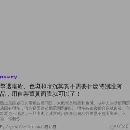
Beauty
擊退暗瘡、色斑和暗沉其實不需要什麼特別護膚
品，用自製薑黃面膜就可以了！
臉上最能處理的兩種皮膚問題，大概就是暗瘡和色斑。成年人的暗瘡問題
成因有很多，假若是因為荷爾蒙問題的話，很多時都會很容易就復發。色
斑就更不用說，一旦出現了其實就用多多護膚品效果也不會太顯著。不
過，假若你
By
Crystal Chan
/
2017年10月13日
68
0