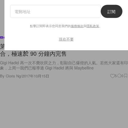
訂閱
點擊訂閱即表示您同意我們的
服務條款
與
隱私政策
。
Beauty
現在不要
第一波上架的 Gigi Hadid x Maybelline 限量彩妝組
合，極速於 90 分鐘內完售
Gigi Hadid 再一次不費吹灰之力，彰顯自己爆燈的人氣。若然大家還有印
象，上周一我們已報導過 Gigi Hadid 將與 Maybelline
By
Cloris Ng
/
2017年10月15日
5
0