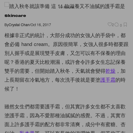
Jo Malone
Skincare
By
Crystal Chan
/
Oct 16, 2017
2
0
根據非正式的統計，大部分成功的女強人的手袋中，都
會必備 hand cream。原因很簡單，女強人很多時都要跟
別人握手或是展現雙手皮膚，又怎可以有不保養的理由
呢？香港的夏天比較潮濕，或許會令許多女生忘記保養
雙手的需要，但開始踏入秋冬，天氣就會變得
乾燥
，加
上長期留在冷氣地方，每次洗手後就是要塗
護手霜
的時
候了！
雖然女生們都需要護手霜，但其實許多女生都不太喜歡
塗護手霜，因為不愛那種油膩膩的感覺。不過，其實市
面上許多護手霜的配方都非常清爽，成分中有蜜糖、杏
仁油、
乳木果
等，可以有長效的滋潤效果。假若你正在