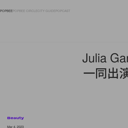
POPBEE
POPBEE CIRCLE
CITY GUIDE
POPCAST
FASHION
ACCES
Julia G
一同出演 
Beauty
Mar 4, 2023