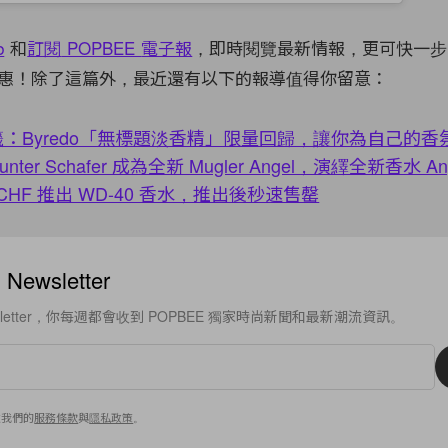
b
和
訂閱
POPBEE
電子報
，即時閱覽最新情報，更可快一步
惠！除了這篇外，最近還有以下的報導值得你留意：
：Byredo「無標題淡香精」限量回歸，讓你為自己的香
unter Schafer 成為全新 Mugler Angel，演繹全新香水 Angel
HF 推出 WD-40 香水，推出後秒速售罄
ewsletter
sletter，你每週都會收到 POPBEE 獨家時尚新聞和最新潮流資訊。
意我們的
服務條款
與
隱私政策
。