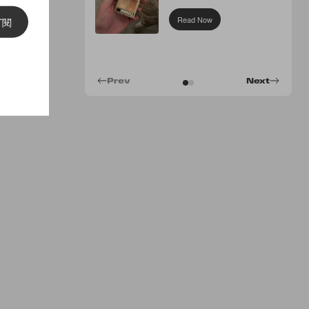
Concealer
Read Now
訂閱
Prev
Next