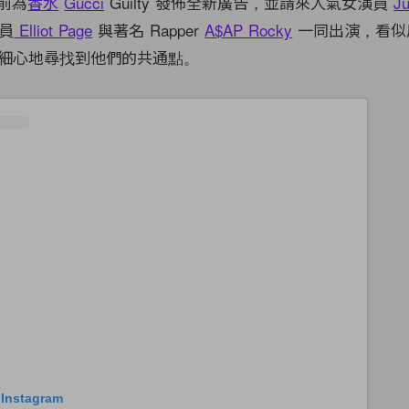
前為
香水
Gucci
Guilty 發佈全新廣告，並請來
人氣女演員
Ju
員
Elliot Page
與著名 Rapper
A$AP Rocky
一同出演，看似
細心地尋找到他們的共通點。
 Instagram