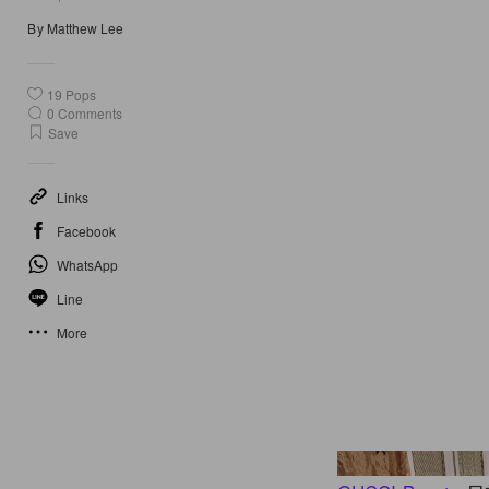
By
Matthew Lee
19
Pops
0
Comments
Save
Links
Facebook
WhatsApp
Line
More