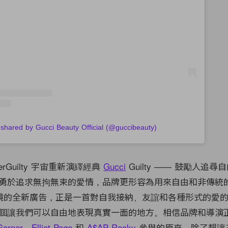
 shared by Gucci Beauty Official (@guccibeauty)
verGuilty 宇宙重新演繹經典
Gucci
Guilty —— 鼓勵人追
勇於追求無拘無束的愛情，品牌更形容為用來自由和非傳統
ford 掌鏡的全新廣告，正是一首對自我接納、友誼和各種形式的愛
個讓我們可以自由地表現真實一面的地方。相信品牌和導演
Garner
、
Elliot Page
和
A$AP Rocky
參與的原來，除了想讓