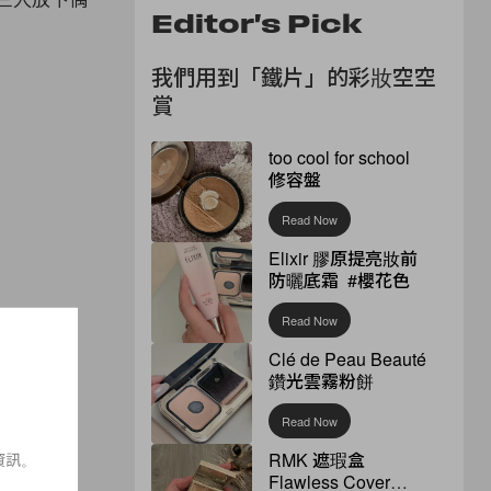
Editor's Pick
我們用到「鐵片」的彩妝空空
賞
too cool for school
修容盤
Read Now
Elixir 膠原提亮妝前
防曬底霜 #櫻花色
Read Now
Clé de Peau Beauté
鑽光雲霧粉餅
Read Now
RMK 遮瑕盒
資訊。
Flawless Cover