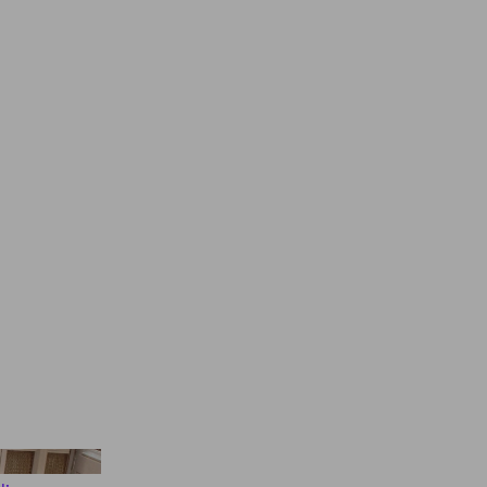
gram @guccibeauty