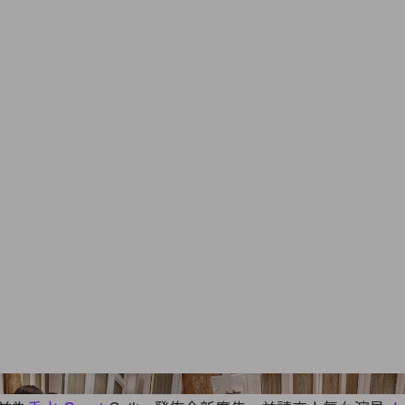
Image from GUCCI and insta