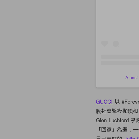
A post
GUCCI
以 #Fore
脫社會繁複枷鎖和
Glen Luch
「回家」為題，一
早已走紅的
Julia 