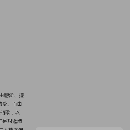
尋自由戀愛、擺
的愛。而由
的頌歌，以
正是想邀請
三人放下偶