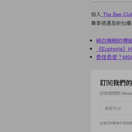
加入
The Bee Clu
尊享禮遇及折扣優
純白無暇的標籤
《Euphoria》H
愈怪愈愛？MSC
訂閱我們的 N
訂閱我們的 New
點擊訂閱即表示您同