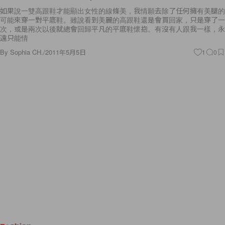
如果說一雙高跟鞋才能顯出女性的線條美，我情願去除了任何擁有美腿的
可能來穿一對平底鞋。雖說看到美麗的高跟鞋還是會買回家，只是穿了一
次，或是兩次以後就總會回歸平凡的平底鞋懷抱。有沒有人跟我一樣，永
遠只能情
By
Sophia CH.
/
2011年5月5日
1
0