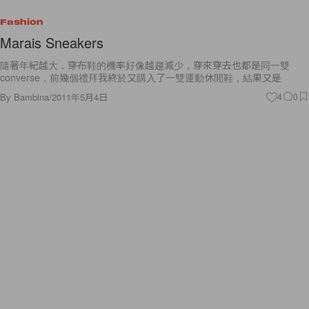
Fashion
Marais Sneakers
隨著年紀越大，穿布鞋的機率好像越趨減少，穿來穿去也都是同一雙
converse，前幾個禮拜我終於又購入了一雙運動休閒鞋，結果又是
By
Bambina
/
2011年5月4日
4
0