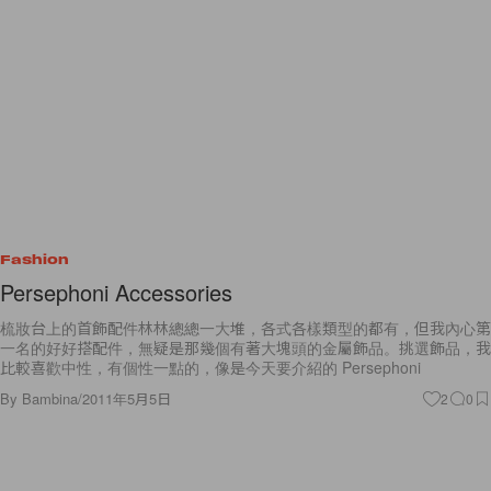
Fashion
Persephoni Accessories
梳妝台上的首飾配件林林總總一大堆，各式各樣類型的都有，但我內心第
一名的好好搭配件，無疑是那幾個有著大塊頭的金屬飾品。挑選飾品，我
比較喜歡中性，有個性一點的，像是今天要介紹的 Persephoni
By
Bambina
/
2011年5月5日
2
0