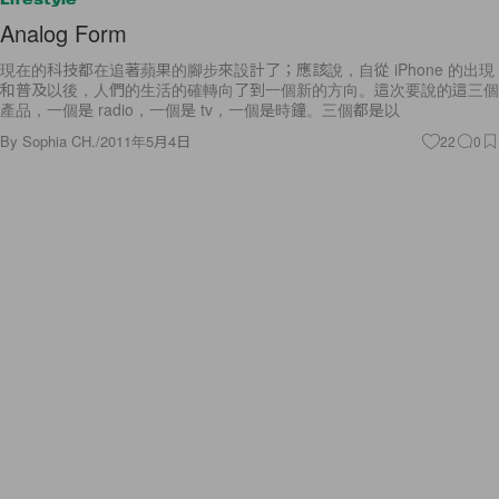
Analog Form
現在的科技都在追著蘋果的腳步來設計了；應該說，自從 iPhone 的出現
和普及以後，人們的生活的確轉向了到一個新的方向。這次要說的這三個
產品，一個是 radio，一個是 tv，一個是時鐘。三個都是以
By
Sophia CH.
/
2011年5月4日
22
0