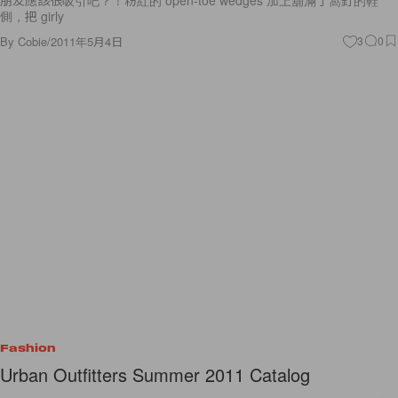
側，把 girly
By
Cobie
/
2011年5月4日
3
0
Fashion
Urban Outfitters Summer 2011 Catalog