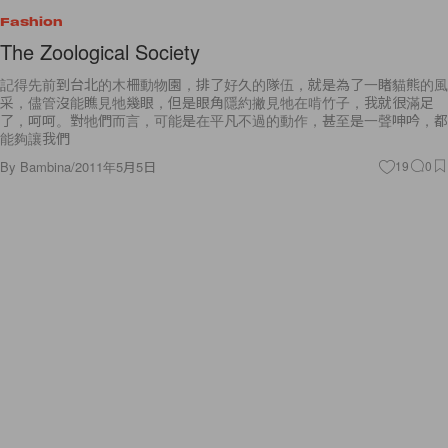
Fashion
The Zoological Society
記得先前到台北的木柵動物園，排了好久的隊伍，就是為了一睹貓熊的風
采，儘管沒能瞧見牠幾眼，但是眼角隱約撇見牠在啃竹子，我就很滿足
了，呵呵。對牠們而言，可能是在平凡不過的動作，甚至是一聲呻吟，都
能夠讓我們
By
Bambina
/
2011年5月5日
19
0