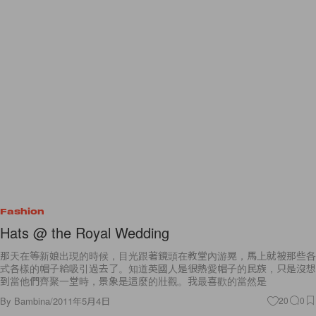
Fashion
Hats @ the Royal Wedding
那天在等新娘出現的時候，目光跟著鏡頭在教堂內游晃，馬上就被那些各
式各樣的帽子給吸引過去了。知道英國人是很熱愛帽子的民族，只是沒想
到當他們齊聚一堂時，景象是這麼的壯觀。我最喜歡的當然是
By
Bambina
/
2011年5月4日
20
0