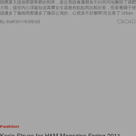
因應夏天這個邪惡季節的到來，最近我跟身邊朋友不約而同地展開了減肥
大戰，儘管內心深處知道其實女生還是有點點肉比較好看，但看著鏡子裡
這邊多了幾兩肉那邊多了幾百公克的，心裡真不舒服呀!而且看了 Urban
By
Staff
/
2011年5月4日
2
0
Fashion
Kasia Struss for H&M Magazine Spring 2011