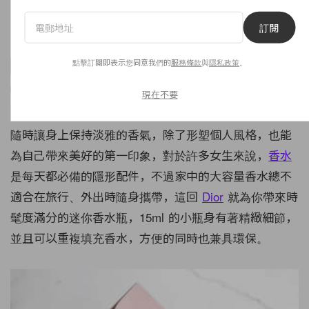
訂閱
點擊訂閱即表示您同意我們的
服務條款
與
隱私政策
。
Dior
Perfumes
現在不要
By
Amber Ku
/
Jun 7, 2021
75
0
隨時讓身上保持淡雅的香氣，除了形塑個人風格，也能
為自己帶來美好的第一印象，對於許多女生來說，
香水
是每天都必備的隱形配件，不過家中的大容量香水總不
適合在旅行、外出時隨身攜帶，這回
Dior
就為你帶來時
髦度滿分的迷你香水瓶，15ml 的小瓶身有著精緻細節，
並且可以重複填充香水，方便的同時也兼具環保。