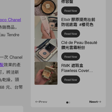
修容盤
Read Now
oco Chanel
Elixir 膠原提亮妝前
防曬底霜 #櫻花色
熱銷商品，
Tendre
Read Now
Clé de Peau Beauté
鑽光雲霧粉餅
次 Chanel
Read Now
髮
效果的產
RMK 遮瑕盒
Flawless Cover
可，將清新
Concealer
為乾燥，頭
Read Now
68 元、台幣
Prev
Next