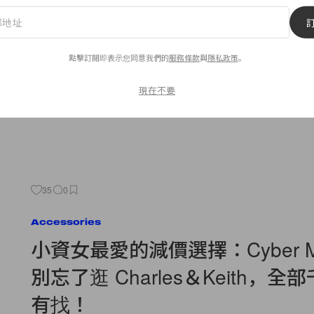
公開 2019 人氣播放排行榜！
你也能在 Spotify 上找到自己的年度榜單！
點擊訂閱即表示您同意我們的
服務條款
與
隱私政策
。
By
Amber Ku
/
2019年12月3日
現在不要
35
0
Accessories
小資女最愛的減價選擇：Cyber M
別忘了逛 Charles＆Keith，全
有找！