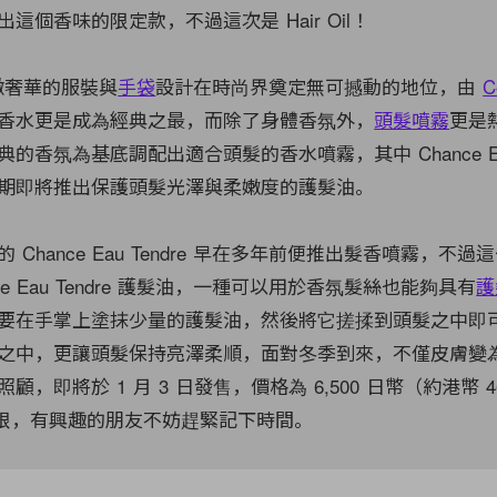
這個香味的限定款，不過這次是 Hair Oil！
別緻奢華的服裝與
手袋
設計在時尚界奠定無可撼動的地位，由
C
香水更是成為經典之最，而除了身體香氛外，
頭髮噴霧
更是
香氛為基底調配出適合頭髮的香水噴霧，其中 Chance Eau 
期即將推出保護頭髮光澤與柔嫩度的護髮油。
Chance Eau Tendre 早在多年前便推出髮香噴霧，不過這一
ce Eau Tendre 護髮油，一種可以用於香氛髮絲也能夠具有
護
要在手掌上塗抹少量的護髮油，然後將它搓揉到頭髮之中即
之中，更讓頭髮保持亮澤柔順，面對冬季到來，不僅皮膚變
，即將於 1 月 3 日發售，價格為 6,500 日幣（約港幣 4
量有限，有興趣的朋友不妨趕緊記下時間。