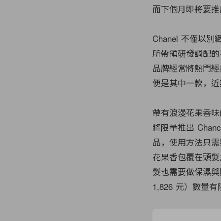
而下個月即將要推出
Chanel 不僅以
所帶領研發調配的
品牌經常將熱門經典的
便是其中一款，近
帶有浪漫花果香味的 
將限量推出 Chan
品，使用方法只需
花果香包覆在頭髮
髮也需要做保濕與照顧
1,826 元）數