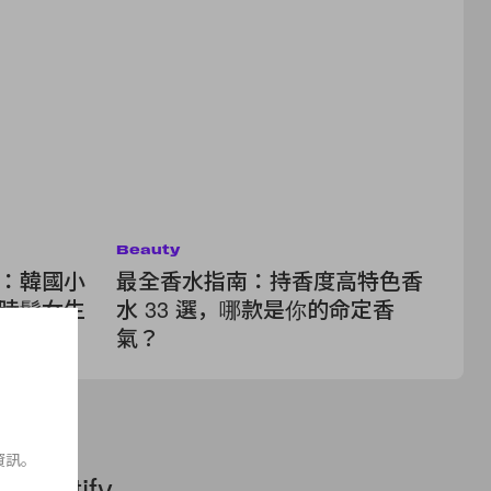
Beauty
Be
題：韓國小
最全香水指南：持香度高特色香
在
為時髦女生
水 33 選，哪款是你的命定香
成
！
氣？
形
資訊。
otify