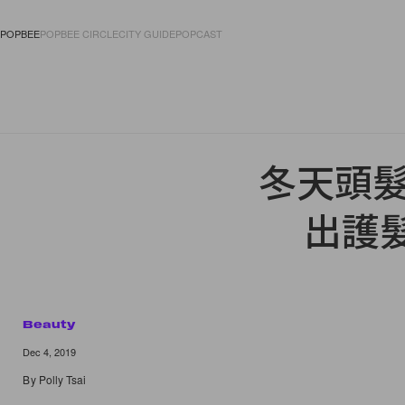
POPBEE
POPBEE CIRCLE
CITY GUIDE
POPCAST
FASHION
ACCES
冬天頭髮
出護
Beauty
Dec 4, 2019
By
Polly Tsai