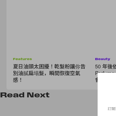
Features
Beauty
夏日油頭太困擾！乾髮粉讓你告
50 年後依
別油膩扁塌髮，瞬間恢復空氣
Parfu
感！
會客室與
Read
Next
訂閱