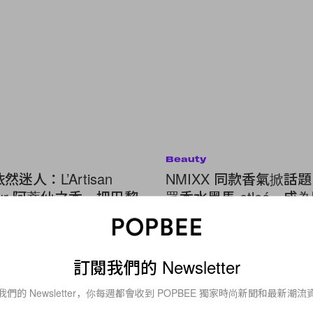
Beauty
然迷人：L’Artisan
NMIXX 同款香氣掀話
meur 阿蒂仙之香，把巴黎
眾香水黑馬 etleé，成
法國夏日裝進香氣裡！
愛用的「偽體香」新寵
訂閱我們的 Newsletter
Lifestyle
我們的 Newsletter，你每週都會收到 POPBEE 獨家時尚新聞和最新潮流
今年度最多人收聽的是哪位歌手？Sp