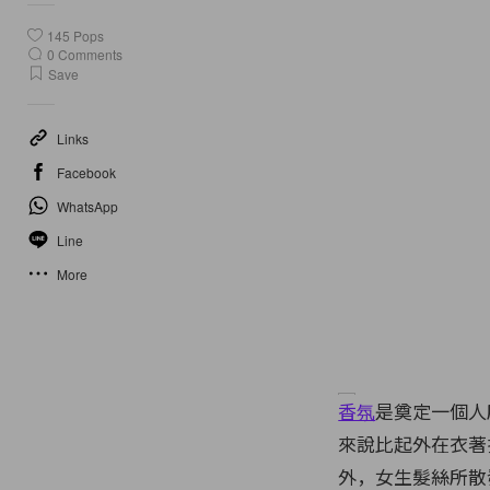
145
Pops
0
Comments
Save
Links
Facebook
WhatsApp
Line
More
香氛
是奠定一個人
來說比起外在衣著
外，女生髮絲所散