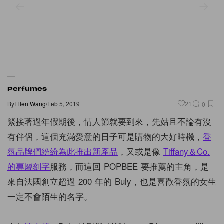
Perfumes
By
Ellen Wang
/
Feb 5, 2019
21
0
緊接著過年假期後，情人節就要到來，先姑且不論有沒
有伴侶，這個充滿愛意的日子可是購物的大好時機，
香
氛品牌們紛紛為此推出新產品
，又或是像
Tiffany＆Co.
的專屬刻字
服務，而這回 POPBEE 要推薦的主角，是
來自法國創立超過 200 年的 Buly，也是喜歡香氛的女生
一定不會陌生的名字。