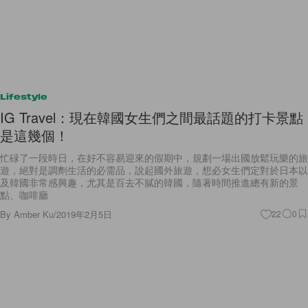
Lifestyle
IG Travel：現在韓國女生們之間最話題的打卡景點
是這幾個！
忙碌了一段時日，在好不容易迎來的假期中，規劃一場出國放鬆玩樂的旅
遊，絕對是調劑生活的必需品，說起國外旅遊，想必女生們定對於日本以
及韓國非常感興趣，尤其是百去不膩的韓國，隨著時間推進總有新的景
點、咖啡廳
By
Amber Ku
/
2019年2月5日
22
0