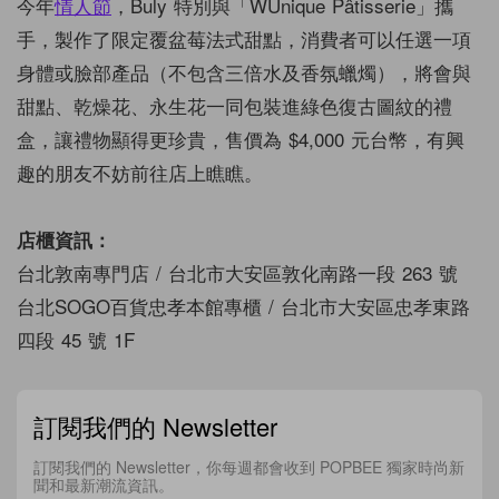
今年
情人節
，Buly 特別與「WUnique Pâtisserie」攜
手，製作了限定覆盆莓法式甜點，消費者可以任選一項
身體或臉部產品（不包含三倍水及香氛蠟燭），將會與
甜點、乾燥花、永生花一同包裝進綠色復古圖紋的禮
盒，讓禮物顯得更珍貴，售價為 $4,000 元台幣，有興
趣的朋友不妨前往店上瞧瞧。
店櫃資訊：
台北敦南專門店 / 台北市大安區敦化南路一段 263 號
台北SOGO百貨忠孝本館專櫃 / 台北市大安區忠孝東路
四段 45 號 1F
訂閱我們的 Newsletter
訂閱我們的 Newsletter，你每週都會收到 POPBEE 獨家時尚新
聞和最新潮流資訊。