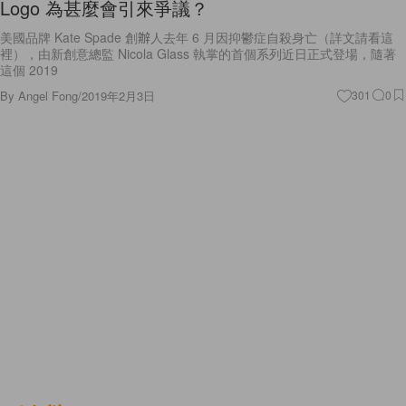
Logo 為甚麼會引來爭議？
美國品牌 Kate Spade 創辦人去年 6 月因抑鬱症自殺身亡（詳文請看這
裡），由新創意總監 Nicola Glass 執掌的首個系列近日正式登場，隨著
這個 2019
By
Angel Fong
/
2019年2月3日
301
0