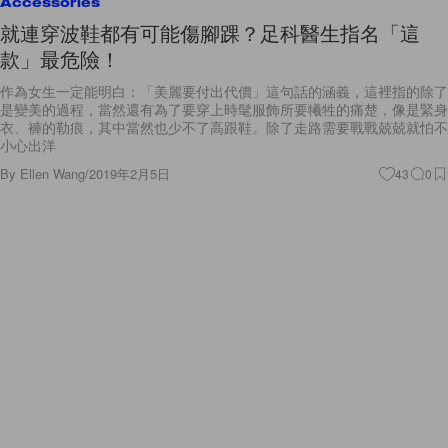
Accessories
就連穿波鞋都有可能傷腳踝？足科醫生指名「這
款」最危險！
作為女生一定能明白：「美麗要付出代價」這句話的涵義，這裡指的除了
是變美的過程，當然還有為了要穿上時髦服飾所要犧牲的痛楚，像是緊身
衣、褲的勒痕，其中當然也少不了高跟鞋。除了走路需要戰戰兢兢就怕不
小心出洋
By
Ellen Wang
/
2019年2月5日
43
0