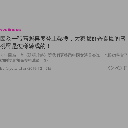
Wellness
因為一張舊照再度登上熱搜，大家都好奇秦嵐的蜜
桃臀是怎樣練成的！
去年因為一套《延禧攻略》讓我們更熟悉中國女演員秦嵐，也跟她學會了
她的護膚和保養術凍齡，37
By
Crystal Chan
/
2019年2月3日
12
0