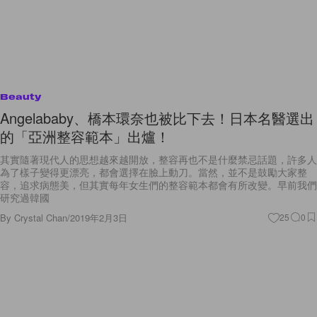
Beauty
Angelababy、橋本環奈也被比下去！日本名醫選出
的「亞洲整容範本」出爐！
其實隨著現代人的思想越來越開放，整容再也不是什麼禁忌話題，許多人
為了樣子變得更漂亮，都會選擇在臉上動刀。當然，並不是鼓勵大家整
容，追求病態美，但其實每年女生們的整容範本都會有所改變。早前我們
研究過韓國
By
Crystal Chan
/
2019年2月3日
25
0