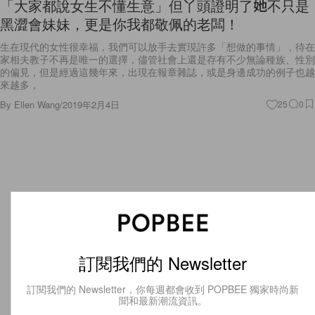
「大家都說女生不懂生意」但丫頭證明了她不只是
黑澀會妹妹，更是你我都敬佩的老闆！
生在現代的女性很幸福，我們可以放手去實現許多「想做的事情」，待在
家相夫教子不再是唯一的選擇，儘管社會上還是存有不少無論種族、性別
的偏見，但是經過這幾年來，出現在報章雜誌，或是身邊成功的例子也越
來越多，
By
Ellen Wang
/
2019年2月4日
25
0
訂閱我們的 Newsletter
訂閱我們的 Newsletter，你每週都會收到 POPBEE 獨家時尚新
聞和最新潮流資訊。