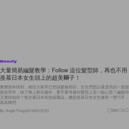
Beauty
大量簡易編髮教學：Follow 這位髮型師，再也不用
羨慕日本女生頭上的超美辮子！
農曆新年快到，相信大家早已把頭髮修剪好。女生們想以最漂亮的一面跟
親友拜年，除了換上新衣服外，要不要考慮在髮型上花一點心思？編髮你
又覺得如何？每次看日本街拍或雜誌，總是羨慕日本女生擁有一雙巧手，
因為她們
By
Angel Fong
/
2019年2月3日
288
0