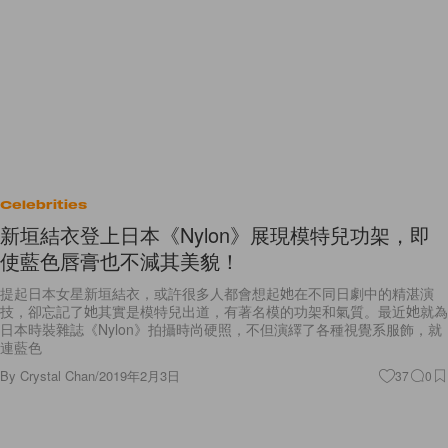
Celebrities
新垣結衣登上日本《Nylon》展現模特兒功架，即
使藍色唇膏也不減其美貌！
提起日本女星新垣結衣，或許很多人都會想起她在不同日劇中的精湛演
技，卻忘記了她其實是模特兒出道，有著名模的功架和氣質。最近她就為
日本時裝雜誌《Nylon》拍攝時尚硬照，不但演繹了各種視覺系服飾，就
連藍色
By
Crystal Chan
/
2019年2月3日
37
0