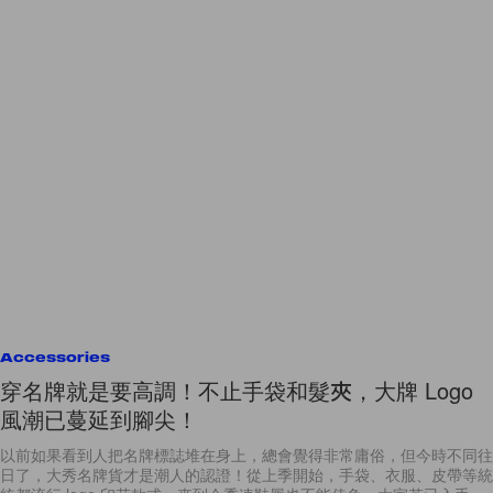
Accessories
穿名牌就是要高調！不止手袋和髮夾，大牌 Logo
風潮已蔓延到腳尖！
以前如果看到人把名牌標誌堆在身上，總會覺得非常庸俗，但今時不同往
日了，大秀名牌貨才是潮人的認證！從上季開始，手袋、衣服、皮帶等統