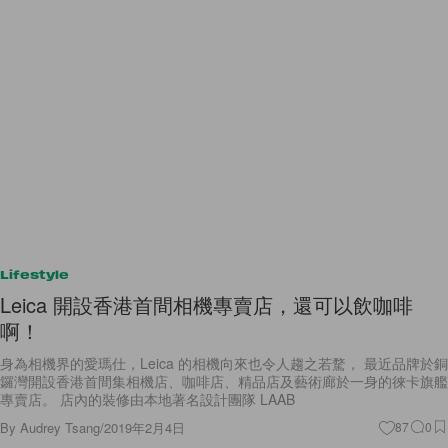
Lifestyle
Leica 開設香港首間相機專賣店，還可以飲咖啡
啊！
身為相機界的愛瑪仕，Leica 的相機向來也令人趨之若騖， 最近品牌於銅
鑼灣開設香港首間集相機店、咖啡店、精品店及藝術廊於一身的徠卡旗艦
專賣店。 店內的裝修由本地著名設計團隊 LAAB
By
Audrey Tsang
/
2019年2月4日
87
0