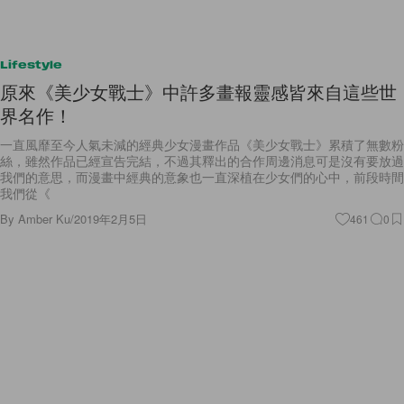
Lifestyle
原來《美少女戰士》中許多畫報靈感皆來自這些世
界名作！
一直風靡至今人氣未減的經典少女漫畫作品《美少女戰士》累積了無數粉
絲，雖然作品已經宣告完結，不過其釋出的合作周邊消息可是沒有要放過
我們的意思，而漫畫中經典的意象也一直深植在少女們的心中，前段時間
我們從《
By
Amber Ku
/
2019年2月5日
461
0