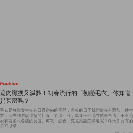
Fashion
遮肉顯瘦又減齡！初春流行的「初戀毛衣」你知道
是甚麼嗎？
毛衣是每個女生在冬日裡必備的單品，寒冷的日子我們會在外面加一件大
衣，而去到乍暖還寒的初春，氣溫回升，單穿一件毛衣就最合適。不過毛
衣有著各式各樣的長度、剪裁、顏色，究竟應該怎樣選呢？冬天你要有的
是可以增