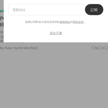
訂閱
Lifestyle
POPBEE 編輯部推介：一首歌的力量、不想面對的
點擊訂閱即表示您同意我們的
服務條款
與
隱私政策
。
時候，讓你提起精神的歌曲
早晨！還要上班的日子，除一杯咖啡外，還需要一首讓你精神抖擻的歌。
現在不要
消沈的時候、棄屢的時候、不想面對的時候，有哪首歌曲能進入你的心坎
裡，為你打打氣？POPBEE
By
Katie Yip
/
2019年2月4日
94
0