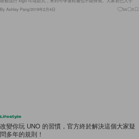
統都流行 logo 印花款式，來到今季連鞋履也不能倖免。大家若已入手
By
Ashley Pang
/
2019年2月4日
34
0
Lifestyle
改變你玩 UNO 的習慣，官方終於解決這個大家疑
問多年的規則！