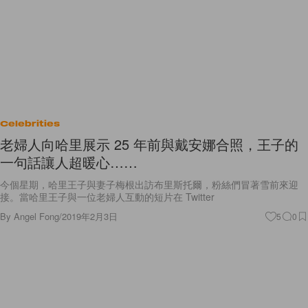
Celebrities
老婦人向哈里展示 25 年前與戴安娜合照，王子的
一句話讓人超暖心……
今個星期，哈里王子與妻子梅根出訪布里斯托爾，粉絲們冒著雪前來迎
接。當哈里王子與一位老婦人互動的短片在 Twitter
By
Angel Fong
/
2019年2月3日
5
0