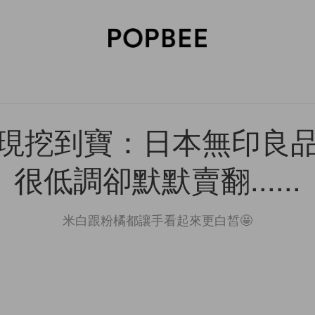
SORIES
BEAUTY
WELLNESS
LIFESTYLE
CELEBRITIES
V
現挖到寶：日本無印良
很低調卻默默賣翻......
米白跟粉橘都讓手看起來更白皙🤩