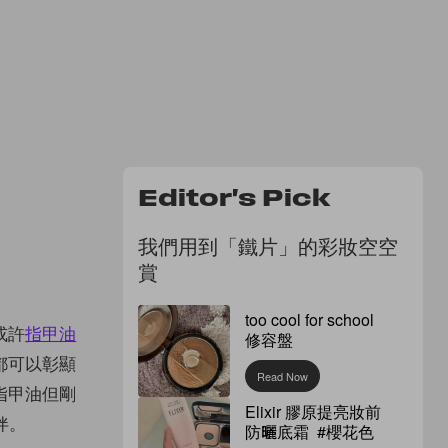
Editor's Pick
我們用到「鐵片」的彩妝空空
賞
too cool for school
或許
指甲油
修容盤
都可以彰顯
Read Now
指甲油但剛
Elixir 膠原提亮妝前
伴。
防曬底霜 #櫻花色