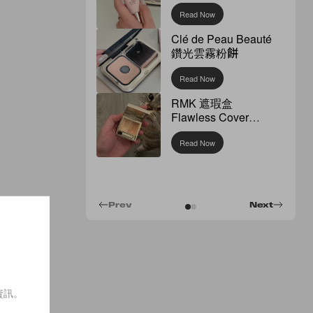
Read Now
Clé de Peau Beauté
鑽光雲霧粉餅
Read Now
RMK 遮瑕盒
Flawless Cover
Concealer
Read Now
Prev
Next
資訊。