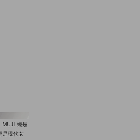
ram @rabbit._.2525
UJI 總是
更是現代女