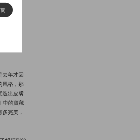
訂閱
是去年才因
的風格，那
營造出皮膚
 中的寶藏
有多完美，
了解精彩的