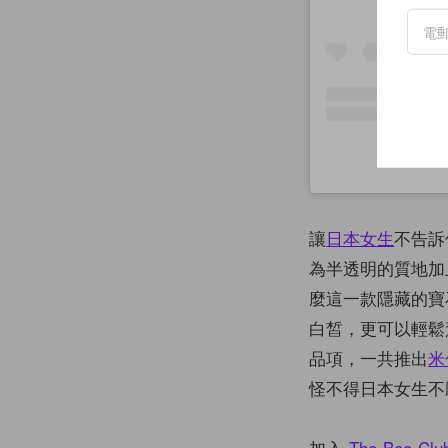
讓
日本女生
不告訴
為半透明的質地加
麼這一款隱藏的寶
白皙，更可以輕鬆
品項，一共推出
米
怪不得日本女生不
加入
The Bee Clu