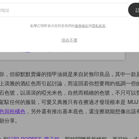
點擊訂閱即表示您同意我們的
服務條款
與
隱私政策
。
現在不要
asuka（@__asuka325y）分享的貼文
你，但卻默默賣爆的指甲油就是來自於無印良品，其中一款
上淡雅的酒紅色而引起討論，而這回若你想要簡約低調一些
石色號，以淡淡的啞光米色，自然而精緻的色號，不只可以
駕馭任何的服裝，可愛又典雅只有在擦過才發現根本是 MUJI
色與粉橘色
，另外還有推出基本底色，還沒擦就能想像出該
願分享。
b
和
訂閱 POPBEE 電子報
，即時閱覽最新情報，更可快一步