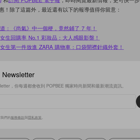
惠！除了這篇外，最近還有以下的報導值得你留意：
道：《尚氣》中一個梗，竟然鋪了 7 年！
女生回購率 No.1 彩妝品：大人感眼影盤！
女生第一件放進 ZARA 購物車：口袋開襟針織外套！
ewsletter
sletter，你每週都會收到 POPBEE 獨家時尚新聞和最新潮流資訊。
意我們的
服務條款
與
隱私政策
。