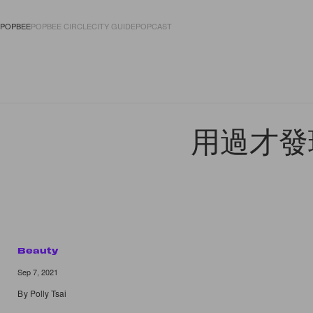
POPBEE
POPBEE CIRCLE
CITY GUIDE
POPCAST
FASHION
ACCES
用過才發
Beauty
Sep 7, 2021
By
Polly Tsai