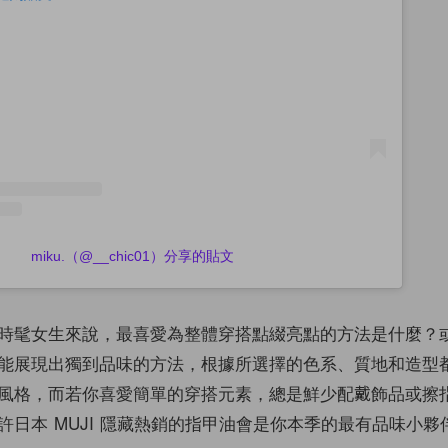
miku.（@__chic01）分享的貼文
時髦女生來說，最喜愛為整體穿搭點綴亮點的方法是什麼？
能展現出獨到品味的方法，根據所選擇的色系、質地和造型
風格，而若你喜愛簡單的穿搭元素，總是鮮少配戴飾品或擦
許日本 MUJI 隱藏熱銷的指甲油會是你本季的最有品味小夥