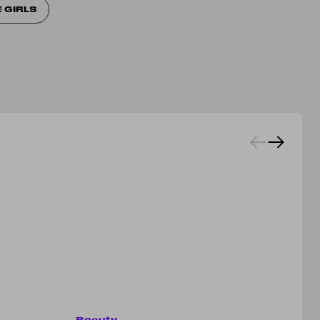
 GIRLS
Beauty
Be