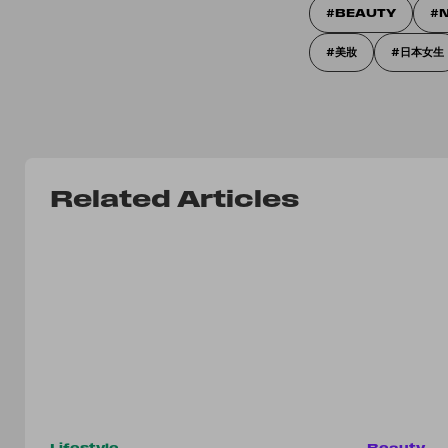
BEAUTY
N
美妝
日本女生
Related Articles
Lifestyle
Beauty