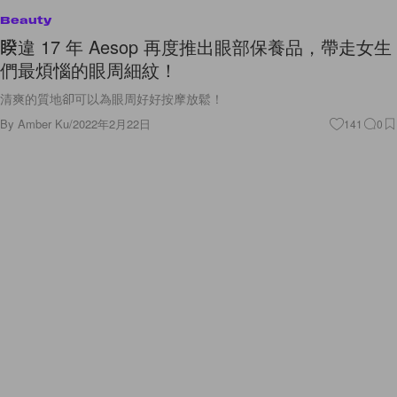
Beauty
睽違 17 年 Aesop 再度推出眼部保養品，帶走女生
們最煩惱的眼周細紋！
清爽的質地卻可以為眼周好好按摩放鬆！
By
Amber Ku
/
2022年2月22日
141
0