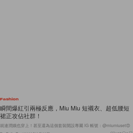
Fashion
瞬間爆紅引兩極反應，Miu Miu 短襯衣、超低腰短
裙正攻佔社群！
就連潤娥也穿上！甚至還為這個套裝開設專屬 IG 帳號：@miumiuset😍