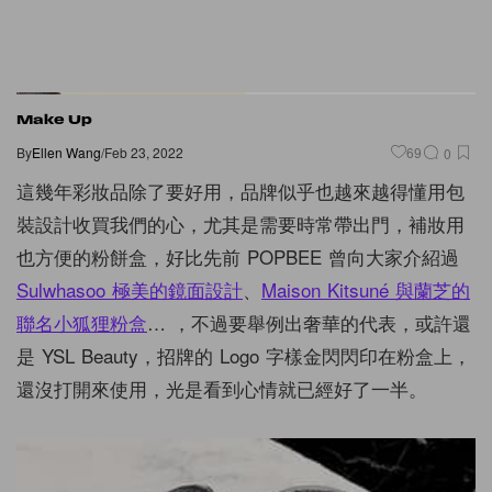
Make Up
By
Ellen Wang
/
Feb 23, 2022
69
0
這幾年彩妝品除了要好用，品牌似乎也越來越得懂用包
裝設計收買我們的心，尤其是需要時常帶出門，補妝用
也方便的粉餅盒，好比先前 POPBEE 曾向大家介紹過
Sulwhasoo 極美的鏡面設計
、
Maison Kitsuné 與蘭芝的
聯名小狐狸粉盒
… ，不過要舉例出奢華的代表，或許還
是 YSL Beauty，招牌的 Logo 字樣金閃閃印在粉盒上，
還沒打開來使用，光是看到心情就已經好了一半。