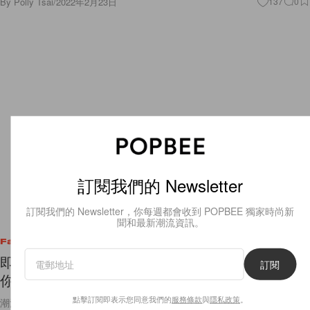
By
Polly Tsai
/
2022年2月23日
137
0
訂閱我們的 Newsletter
訂閱我們的 Newsletter，你每週都會收到 POPBEE 獨家時尚新
聞和最新潮流資訊。
Fashion
即將席捲：Yeezy x Gap x Balenciaga，先偷偷帶
訂閱
你看聯乘單品！
點擊訂閱即表示您同意我們的
服務條款
與
隱私政策
。
潮流街頭、平價基本品、精品高端… 一個聯名打包三個領域的設計！