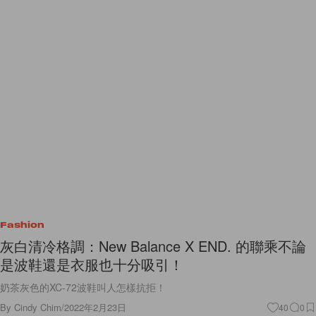
Fashion
灰白清冷格調：New Balance X END. 的聯乘不論
是波鞋還是衣服也十分吸引！
奶茶灰色的XC-72波鞋叫人怎樣抗拒！
By
Cindy Chim
/
2022年2月23日
40
0