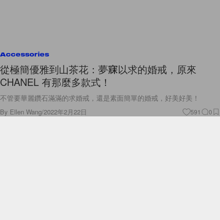
Accessories
從極簡優雅到山茶花：夢寐以求的婚戒，原來
CHANEL 有那麼多款式！
不管要華麗鑽石滿滿的求婚戒，還是素面簡單的婚戒，好美好美！
By
Ellen Wang
/
2022年2月22日
591
0