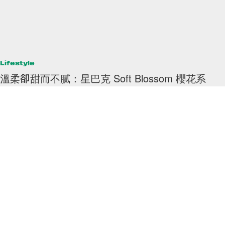
Lifestyle
溫柔卻甜而不膩：星巴克 Soft Blossom 櫻花系
列，港澳發售！
奶柔色調飄上櫻花，優雅又療癒的美🌸💕
By
Polly Tsai
/
2022年2月22日
32
0