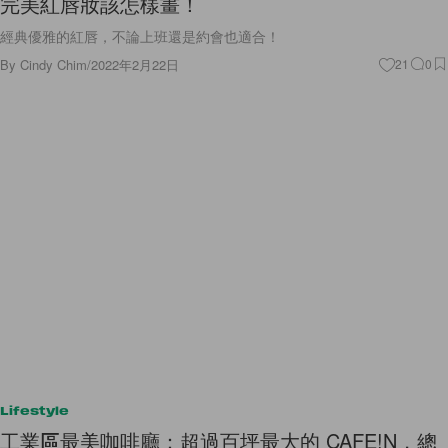
完美紅唇妝該怎樣畫！
經典優雅的紅唇，不論上班還是約會也適合！
By
Cindy Chim
/
2022年2月22日
21
0
Lifestyle
工業區最美咖啡廳：超過百坪最大的 CAFE!N，總