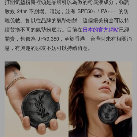
打開氣墊粉餅裡頭是品牌引以為傲的粉底液成分，強調
妝效 24hr 不崩塌、暗沈，並有 SPF50+ / PA+++ 的防
曬係數。如以往品牌的氣墊粉餅，這個絕美粉盒可以持
續替換不同的氣墊粉底芯。目前在
日本的官方網站
已經
開賣，售價為 JP¥9,350，至於香港、台灣尚未有相關消
息，有興趣的朋友不妨可以持續留意。