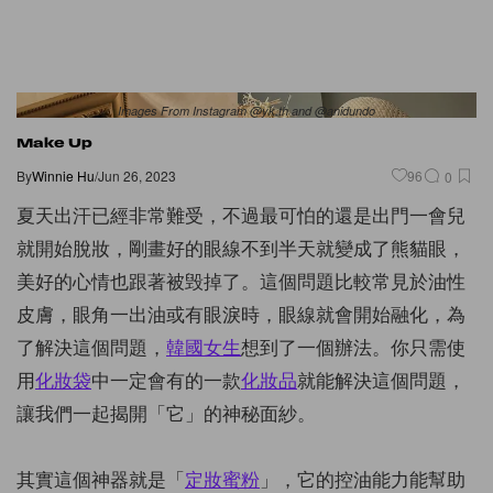
Images From Instagram @yk.th and @anidundo
Make Up
By
Winnie Hu
/
Jun 26, 2023
96
0
夏天出汗已經非常難受，不過最可怕的還是出門一會兒
就開始脫妝，剛畫好的眼線不到半天就變成了熊貓眼，
美好的心情也跟著被毁掉了。這個問題比較常見於油性
皮膚，眼角一出油或有眼淚時，眼線就會開始融化，為
了解決這個問題，
韓國女生
想到了一個辦法。你只需使
用
化妝袋
中一定會有的一款
化妝品
就能解決這個問題，
讓我們一起揭開「它」的神秘面紗。
其實這個神器就是「
定妝蜜粉
」，它的控油能力能幫助