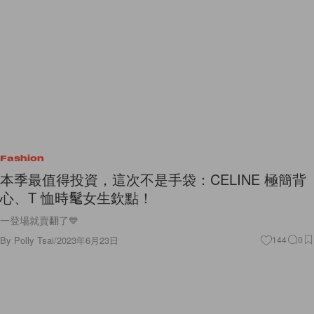
Fashion
本季最值得投資，這次不是手袋：CELINE 極簡背
心、T 恤時髦女生欽點！
一登場就賣翻了💙
By
Polly Tsai
/
2023年6月23日
144
0