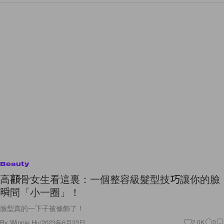
Beauty
高顴骨女生看這裏：一個整容級髮型技巧讓你的臉
𣊬間「小一圈」！
臉型真的一下子被修飾了！
By
Winnie Hu
/
2023年6月23日
2.0K
0