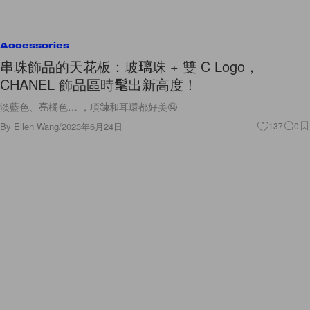
Accessories
串珠飾品的天花板：玻璃珠 + 雙 C Logo，
CHANEL 飾品區時髦出新高度！
淡藍色、亮橘色… ，項鍊和耳環都好美🤤
By
Ellen Wang
/
2023年6月24日
137
0