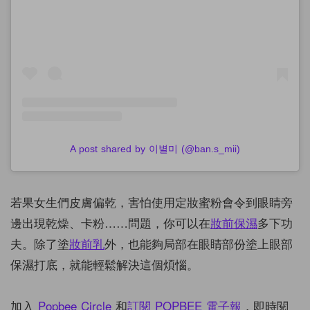
A post shared by 이별미 (@ban.s_mii)
若果女生們皮膚偏乾，害怕使用定妝蜜粉會令到眼睛旁
邊出現乾燥、卡粉……問題，你可以在
妝前保濕
多下功
夫。除了塗
妝前乳
外，也能夠局部在眼睛部份塗上眼部
保濕打底，就能輕鬆解決這個煩惱。
加入
Popbee Circle
和
訂閱
POPBEE
電子報
，即時閱