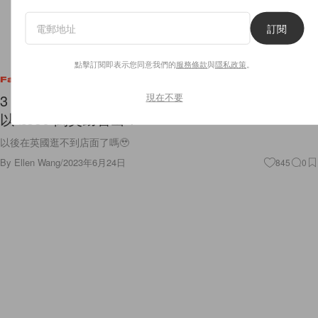
訂閱
點擊訂閱即表示您同意我們的
服務條款
與
隱私政策
。
Fashion
現在不要
3 年內第二次宣告破產，英國小碎花 Cath Kidston
以 £850 萬英鎊售出！
以後在英國逛不到店面了嗎🥹
By
Ellen Wang
/
2023年6月24日
845
0