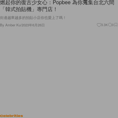
燃起你的復古少女心：Popbee 為你蒐集台北六間
「韓式拍貼機」專門店！
街邊越來越多的拍貼小店你也愛上了嗎！
By
Amber Ku
/
2023年6月26日
3.3K
0
Celebrities