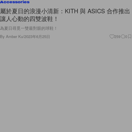
Accessories
屬於夏日的浪漫小清新：KITH 與 ASICS 合作推出
讓人心動的四雙波鞋！
為夏日尋覓一雙最對眼的球鞋！
By
Amber Ku
/
2023年6月25日
259
0