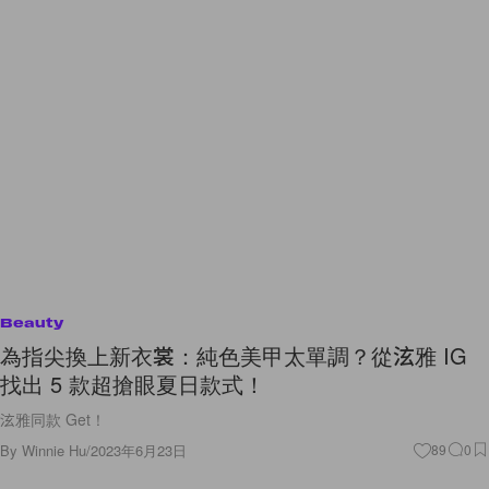
Beauty
為指尖換上新衣裳：純色美甲太單調？從泫雅 IG
找出 5 款超搶眼夏日款式！
泫雅同款 Get！
By
Winnie Hu
/
2023年6月23日
89
0