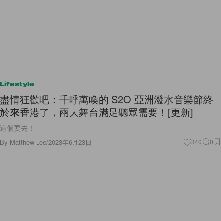
Lifestyle
盡情狂歡吧：千呼萬喚的 S2O 亞洲潑水音樂節終
於來香港了，兩大舞台滿足聽眾需要！[更新]
這個要去！
By
Matthew Lee
/
2023年6月23日
340
0