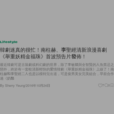
Lifestyle
韓劇迷真的很忙！南柱赫、李聖經清新浪漫喜劇
《舉重妖精金福珠》首波預告片發佈！
最近韓劇可是古裝劇或科幻劇的世界，除了李敏鎬與全智賢的人魚禁忌之
戀外，終於有一套較清新輕快的愛情韓劇《舉重妖精金福珠》上線了！南
柱赫和李聖經二人也是以模特兒出道，可是俊男美女完美組合，早前合作
過《奶酪
By
Sherry Yeung
/
2016年10月24日
7
0