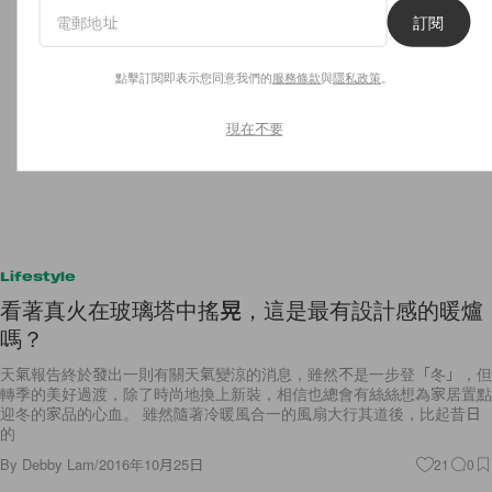
訂閱
點擊訂閱即表示您同意我們的
服務條款
與
隱私政策
。
現在不要
Lifestyle
看著真火在玻璃塔中搖晃，這是最有設計感的暖爐
嗎？
天氣報告終於發出一則有關天氣變涼的消息，雖然不是一步登「冬」，但
轉季的美好過渡，除了時尚地換上新裝，相信也總會有絲絲想為家居置點
迎冬的家品的心血。 雖然隨著冷暖風合一的風扇大行其道後，比起昔日
的
By
Debby Lam
/
2016年10月25日
21
0