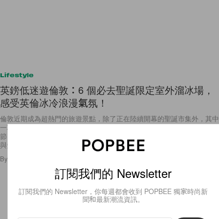
Lifestyle
英鎊低迷遊倫敦：6 個必去聖誕限定室外溜冰場，
感受英倫冰冷浪漫氣氛！
倫敦近期成為超熱門的旅遊景點，除了正在陸續開幕的聖誕市集外，其中
一項最有名的聖誕活動就是室外溜冰了！每年臨近聖誕，大量浪漫又極具
節日氣氛的期間限定溜冰場亦會相繼開幕。享受着英倫寒冬，在溜冰場上
與知己好
By
Sherry Yeung
/
2016年10月25日
6
0
訂閱我們的 Newsletter
訂閱我們的 Newsletter，你每週都會收到 POPBEE 獨家時尚新
聞和最新潮流資訊。