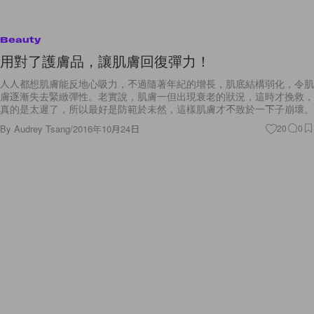
Beauty
用對了護膚品，讓肌膚回復彈力！
人人都想肌膚能反地心吸力，不過隨著年紀的增長，肌底結構弱化，令肌
膚逐漸失去緊緻彈性。老實說，肌膚一但出現衰老的狀況，這時才挽救，
真的是太遲了，所以最好是防範於未然，這樣肌膚才不致於一下子崩壞。
By
Audrey Tsang
/
2016年10月24日
20
0