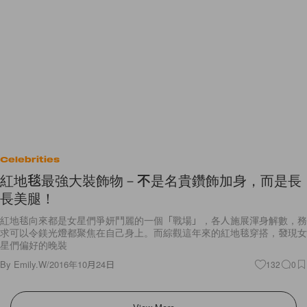
Celebrities
紅地毯最強大裝飾物－不是名貴鑽飾加身，而是長
長美腿！
紅地毯向來都是女星們爭妍鬥麗的一個「戰場」，各人施展渾身解數，務
求可以令鎂光燈都聚焦在自己身上。而綜觀這年來的紅地毯穿搭，發現女
星們偏好的晚裝
By
Emily.W
/
2016年10月24日
132
0
View More