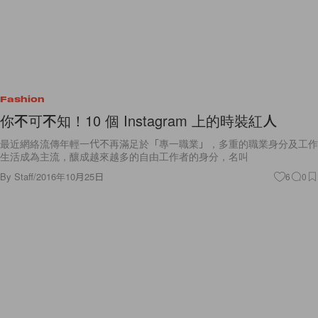
Fashion
你不可不知！10 個 Instagram 上的時裝紅人
最近網絡流傳年輕一代不再滿足於「專一職業」，多重的職業身分及工作
生活成為主流，釀成越來越多的自由工作者的身分，名叫
By
Staff
/
2016年10月25日
6
0