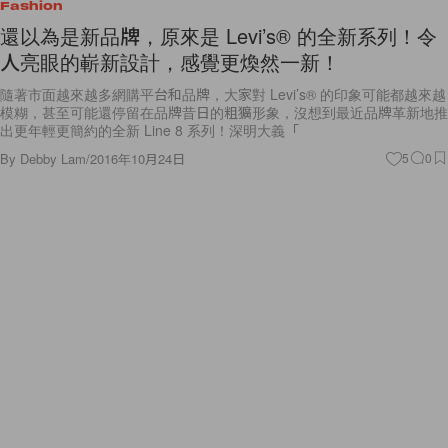
還以為是新品牌，原來是 Levi’s® 的全新系列！令
人亮眼的嶄新設計，感覺更煥然一新！
隨著市面越來越多網購平台和品牌，大家對 Levi’s® 的印象可能都越來越
模糊，甚至可能還停留在品牌昔日的粗獷形象，沒想到最近品牌革新地推
出更年輕更簡約的全新 Line 8 系列！深明大義「
By
Debby Lam
/
2016年10月24日
5
0