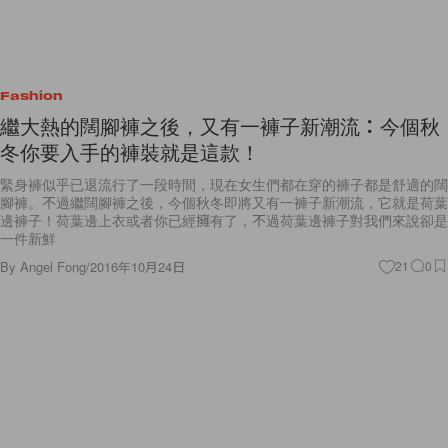
Fashion
繼大熱的闊腳褲之後，又有一褲子新潮流：今個秋
冬你要入手的褲裝就是這款！
緊身褲似乎已退流行了一段時間，現在女生們都在穿的褲子都是舒適的闊
腳褲。不過繼闊腳褲之後，今個秋冬即將又有一褲子新潮流，它就是荷葉
邊褲子！荷葉邊上衣或者你已經擁有了，不過荷葉邊褲子對我們來說卻是
一件新鮮
By
Angel Fong
/
2016年10月24日
21
0