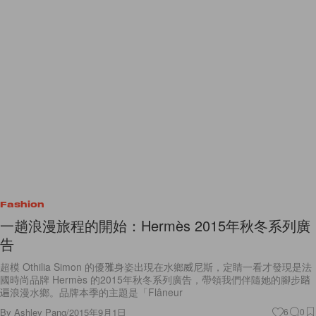
Fashion
一趟浪漫旅程的開始：Hermès 2015年秋冬系列廣
告
超模 Othilia Simon 的優雅身姿出現在水鄉威尼斯，定睛一看才發現是法
國時尚品牌 Hermès 的2015年秋冬系列廣告，帶領我們伴隨她的腳步踏
遍浪漫水鄉。品牌本季的主題是「Flâneur
By
Ashley Pang
/
2015年9月1日
6
0