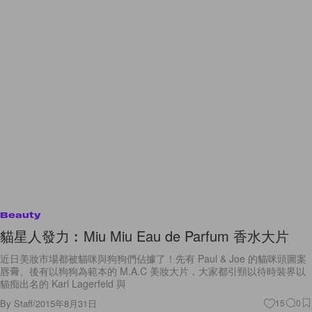
Beauty
貓星人發力︰Miu Miu Eau de Parfum 香水大片
近日美妝市場都被貓咪與狗狗們佔據了！先有 Paul & Joe 的貓咪頭圖案
唇膏、後有以狗狗為範本的 M.A.C 美妝大片，大家都引頸以待時裝界以
貓痴出名的 Karl Lagerfeld 與
By
Staff
/
2015年8月31日
15
0