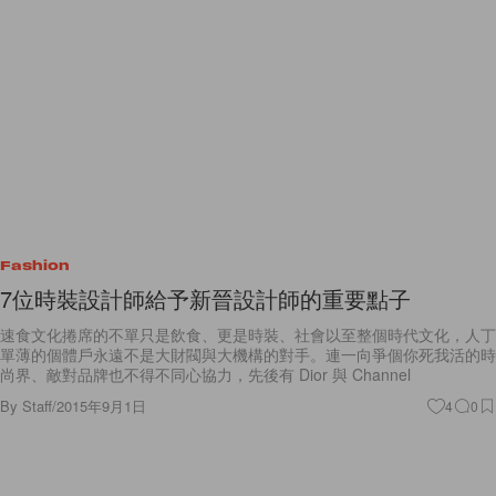
Fashion
7位時裝設計師給予新晉設計師的重要點子
速食文化捲席的不單只是飲食、更是時裝、社會以至整個時代文化，人丁
單薄的個體戶永遠不是大財閥與大機構的對手。連一向爭個你死我活的時
尚界、敵對品牌也不得不同心協力，先後有 Dior 與 Channel
By
Staff
/
2015年9月1日
4
0