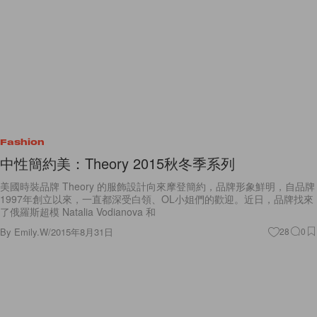
Fashion
中性簡約美：Theory 2015秋冬季系列
美國時裝品牌 Theory 的服飾設計向來摩登簡約，品牌形象鮮明，自品牌
1997年創立以來，一直都深受白領、OL小姐們的歡迎。近日，品牌找來
了俄羅斯超模 Natalia Vodianova 和
By
Emily.W
/
2015年8月31日
28
0