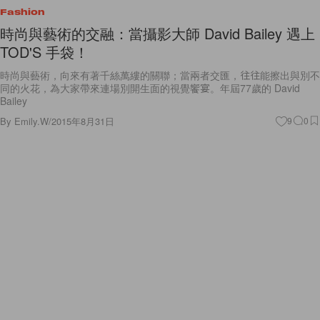
Fashion
時尚與藝術的交融：當攝影大師 David Bailey 遇上
TOD'S 手袋！
時尚與藝術，向來有著千絲萬縷的關聯；當兩者交匯，往往能擦出與別不
同的火花，為大家帶來連場別開生面的視覺饗宴。年屆77歲的 David
Bailey
By
Emily.W
/
2015年8月31日
9
0