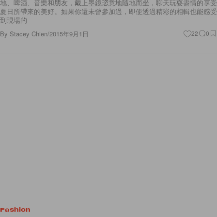
地、啤酒、音樂和朋友，戴上墨鏡恣意地隨地而坐，聊天玩耍盡情的享受
夏日所帶來的美好。如果你還未曾參加過，即使透過精彩的相輯也能感受
到現場的
By
Stacey Chien
/
2015年9月1日
22
0
Fashion