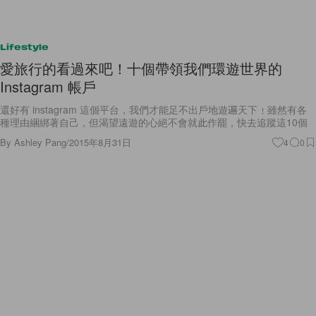
Lifestyle
愛旅行的看過來吧！十個帶領我們環遊世界的
Instagram 帳戶
還好有 instagram 這個平台，我們才能足不出戶地遊遍天下﹗雖然有各
種理由綑綁著自己，但渴望遠遊的心絕不會就此作罷，快去追蹤這10個
By
Ashley Pang
/
2015年8月31日
4
0