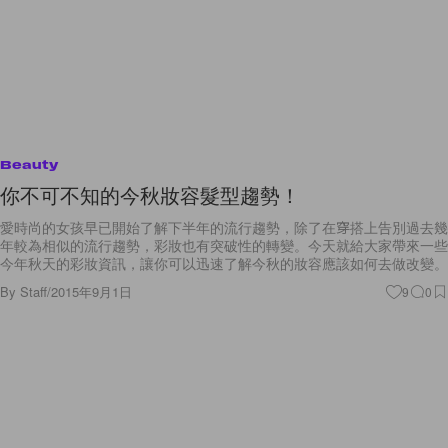
Beauty
你不可不知的今秋妝容髮型趨勢！
愛時尚的女孩早已開始了解下半年的流行趨勢，除了在穿搭上告別過去幾
年較為相似的流行趨勢，彩妝也有突破性的轉變。今天就給大家帶來一些
今年秋天的彩妝資訊，讓你可以迅速了解今秋的妝容應該如何去做改變。
By
Staff
/
2015年9月1日
9
0