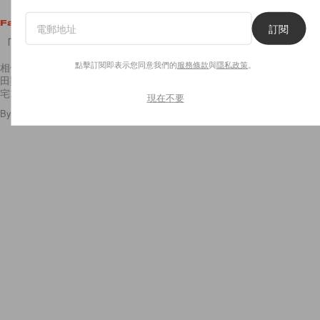
Fashion
訂閱
「眼鏡妹」的時尚年代來囉！
點擊訂閱即表示您同意我們的
服務條款
與
隱私政策
。
相信兒童時期就近視的人，多多少少曾經被嘲笑過是「眼鏡妹」、「四眼
田雞」，這導致許多人對近視眼鏡沒有太多的好感，認為戴眼鏡就是代表
宅或是呆。然而今年秋冬，近視的你或許會有一點小竊喜呢！從 Gucci
現在不要
By
Staff
/
2015年9月1日
31
0