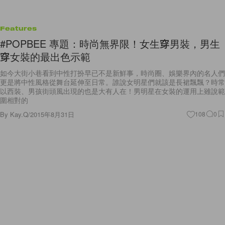
Features
#POPBEE 專題：時尚無界限！女生穿男裝，男生
穿女裝的最出色示範
如今大街小巷看到中性打扮早已不是新鮮事，時尚圈、娛樂界內的名人們
更是將中性風格從舞台延伸至日常。誰說女明星們就該是長裙飄飄？時常
以西裝、男孩街頭風出現的也是大有人在！男明星在女裝的運用上雖說範
圍相對的
By
Kay.Q
/
2015年8月31日
108
0