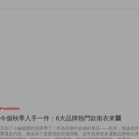
Fashion
今個秋季入手一件：6大品牌熱門款衛衣來襲
又到了小編最愛的混搭季了！作為衣櫥中必備的單品——衛衣，無論是外
穿還是內搭，都成為了最實用的舒適保暖。近年愈來愈多運動品牌推出具