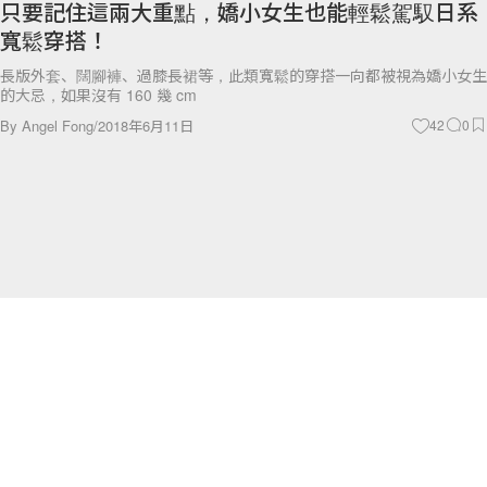
寬鬆穿搭！
長版外套、闊腳褲、過膝長裙等，此類寬鬆的穿搭一向都被視為嬌小女生
的大忌，如果沒有 160 幾 cm
By
Angel Fong
/
2018年6月11日
42
0
Beauty