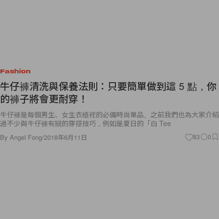
Fashion
牛仔褲清洗與保養法則：只要簡單做到這 5 點，你
的褲子將會更耐穿！
牛仔褲是每個男生、女生衣櫃裡的必備時尚單品。之前我們也為大家介紹
過不少與牛仔褲有關的穿搭技巧，例如是夏日的「白 Tee
By
Angel Fong
/
2018年6月11日
83
0