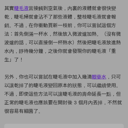
其實
睫毛液
當接觸到空氣後，內裏的液體就會很快變
乾，睫毛掃就會沾不了那些液體，整枝睫毛液就會報
銷。不過，在你衝動買新一枝前，你可以嘗試這個方
法：首先倒滿一杯水，然後放入微波爐加熱。（沒有微
波爐的話，可以直接倒一杯熱水）然後把睫毛液放進熱
水內，靜待幾分鐘，之後你就會發現你的睫毛液「重
生」了！
另外，你也可以嘗試在睫毛液中加入幾滴
眼藥水
，只可
以讓乾掉了的睫毛液變回原本的狀態，可以繼續使用。
不過，即使這些方法可以讓睫毛液的壽命延長一點，但
正常的睫毛液也應該要在開封後 3 個月內丟掉，不然就
很容易有細菌了。