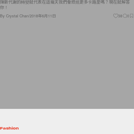
陳新代謝的轉變就代表在這幾天我們會燃燒更多卡路里嗎？現在就解答
你！
By
Crystal Chan
/
2018年6月11日
38
0
Fashion
只要記住這兩大重點，嬌小女生也能輕鬆駕馭日系