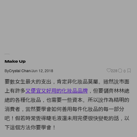
Make Up
By
Crystal Chan
/
Jun 12, 2018
228
0
要數女生最大的支出，肯定非化妝品莫屬。雖然說市面
上有許多
又便宜又好用的化妝品品牌
，但要儲齊林林總
總的各種化妝品，也需要一些資本。所以說作為精明的
消費者，當然要學會如何善用每件化妝品的每一部分
吧！假若時常覺得睫毛液還未用完便很快變乾的話，以
下這個方法你要學會！