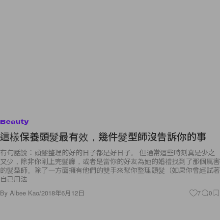
Beauty
這樣保養頭髮最有效，幾件髮型師沒告訴你的事
有句話說：頭髮整理的好的日子都是好日子。 但通常這些時刻真是少之
又少，除非你剛上完髮廊，或者是當你的好友為她的婚禮找到了那個厲害
的髮型師。除了一方面擁有他們的雙手來幫你整理頭髮（如果你曾經試著
自己用法
By
Albee Kao
/
2018年6月12日
7
0