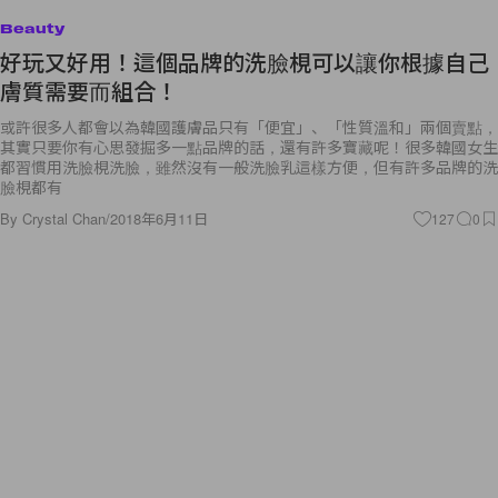
Beauty
好玩又好用！這個品牌的洗臉梘可以讓你根據自己
膚質需要而組合！
或許很多人都會以為韓國護膚品只有「便宜」、「性質溫和」兩個賣點，
其實只要你有心思發掘多一點品牌的話，還有許多寶藏呢！很多韓國女生
都習慣用洗臉梘洗臉，雖然沒有一般洗臉乳這樣方便，但有許多品牌的洗
臉梘都有
By
Crystal Chan
/
2018年6月11日
127
0