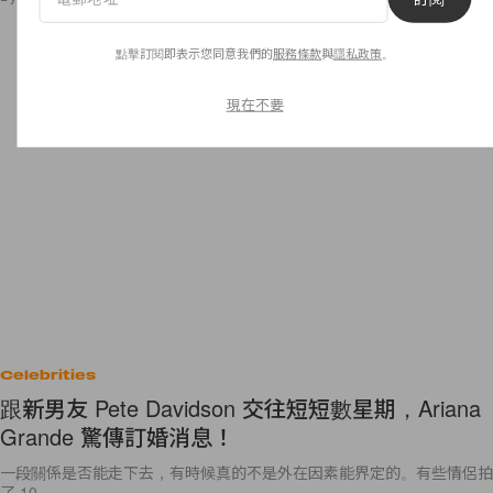
點擊訂閱即表示您同意我們的
服務條款
與
隱私政策
。
現在不要
Celebrities
跟新男友 Pete Davidson 交往短短數星期，Ariana
Grande 驚傳訂婚消息！
一段關係是否能走下去，有時候真的不是外在因素能界定的。有些情侶拍
了 10