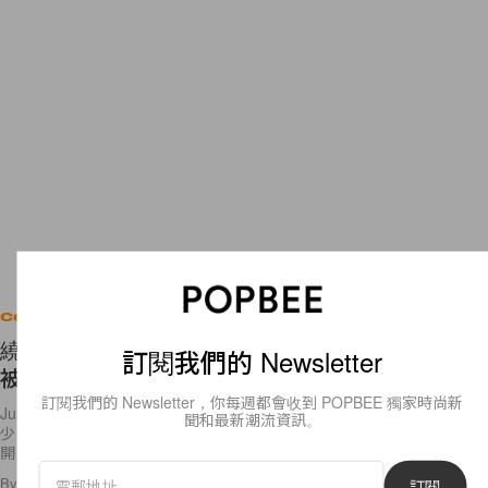
Celebrities
繞了一圈還是妳，Justin Bieber 和 Hailey Baldwin
訂閱我們的 Newsletter
被拍到在海邊互動親密！
訂閱我們的 Newsletter，你每週都會收到 POPBEE 獨家時尚新
Justin Bieber 與 Selena Gomez 前陣子短暫復合之後，個性成熟了不
聞和最新潮流資訊。
少，外界普遍認為是真愛改變了他，但沒想到不久後兩人又宣布想暫時分
開，好好思考這段關係，過程中 Justin
By
Nancy Chen
/
2018年6月12日
18
0
訂閱