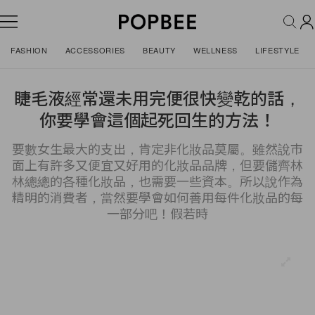
FASHION
ACCESSORIES
BEAUTY
WELLNESS
LIFESTYLE
睫毛液經常還未用完便很快變乾的話，
你要學會這個起死回生的方法！
要數女生最大的支出，肯定非化妝品莫屬。雖然說市
面上有許多又便宜又好用的化妝品品牌，但要儲齊林
林總總的各種化妝品，也需要一些資本。所以說作為
精明的消費者，當然要學會如何善用每件化妝品的每
一部分吧！假若時