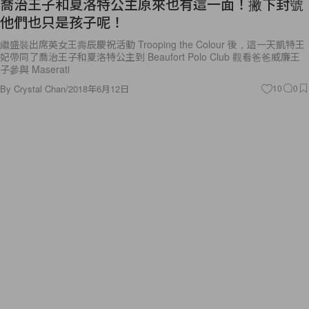
喬治王子和夏洛特公主原來也有這一面！撇下封號
他們也只是孩子呢！
繼盛裝出席英女王壽辰慶祝活動 Trooping the Colour 後，這一天凱特王
妃帶同了喬治王子和夏洛特公主到 Beaufort Polo Club 觀看爸爸威廉王
子參與 Maserati
By
Crystal Chan
/
2018年6月12日
10
0