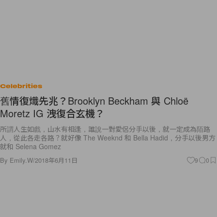
Celebrities
舊情復熾先兆？Brooklyn Beckham 與 Chloë
Moretz IG 洩復合玄機？
所謂人生如戲，山水有相逢，誰說一對愛侶分手以後，就一定成為陌路
人，從此各走各路？就好像 The Weeknd 和 Bella Hadid，分手以後男方
就和 Selena Gomez
By
Emily.W
/
2018年6月11日
9
0