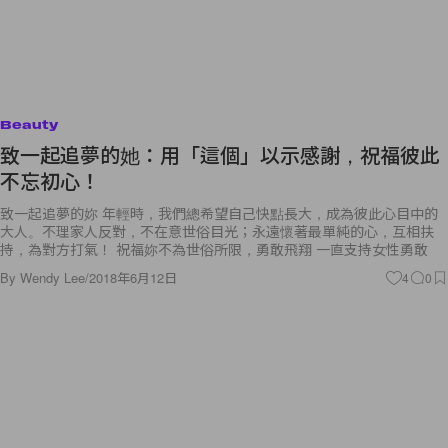
Beauty
致一起追夢的她：用「這個」以示感謝，祝福彼此
不忘初心！
致一起追夢的妳 年輕時，我們總希望自己快點長大，成為彼此心目中的
大人。不理家人反對，不在意世俗目光；永遠懷著最單純的心，互相扶
持，為對方打氣！ 祝福妳不為世俗所限，勇敢飛翔 一直支持女性勇敢
By
Wendy Lee
/
2018年6月12日
4
0