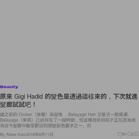
Beauty
原來 Gigi Hadid 的髮色是透過這樣來的，下次就進
髮廊試試吧！
繼之前的 Omber（漸層）染髮後 ，Balayage Hair 又是另一股風潮。
Balayage（束挑）已經存在了一段時間，但這種技術目前才正在逐漸成
為當今髮廊中最受歡迎的頭髮顏色要求之一。而
By
Albee Kao
/
2018年6月11日
61
0