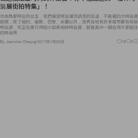
裝展街拍特集」！
作為熱愛時裝的女生，我們接受時裝潮流訊息的渠道，不能被四大時裝週
局限，除了紐約、倫敦、巴黎、米蘭以外，世界各地有許多城市都有舉辦
時裝週，而正在進行得如火如荼柏林時裝週，就是其中一個值得大家關注
的時尚界
By
Jasmine Cheung
/
2017年1月20日
18
0