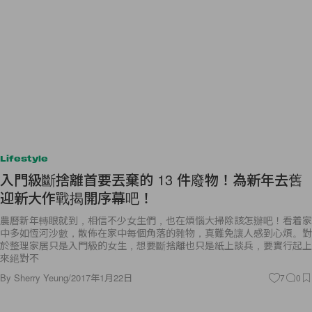
Lifestyle
入門級斷捨離首要丟棄的 13 件廢物！為新年去舊
迎新大作戰揭開序幕吧！
農曆新年轉眼就到，相信不少女生們，也在煩惱大掃除該怎辦吧！看着家
中多如恆河沙數，散佈在家中每個角落的雜物，真難免讓人感到心煩。對
於整理家居只是入門級的女生，想要斷捨離也只是紙上談兵，要實行起上
來絕對不
By
Sherry Yeung
/
2017年1月22日
7
0