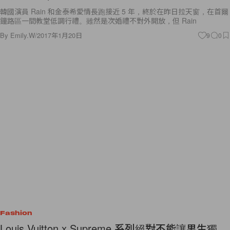
韓國演員 Rain 和金泰希愛情長跑接近 5 年，終於在昨日拉天窗，在首爾
鐘路區一間教堂低調行禮。雖然是次婚禮不對外開放，但 Rain
By
Emily.W
/
2017年1月20日
9
0
Fashion
Louis Vuitton x Supreme 系列絕對不能讓男生獨