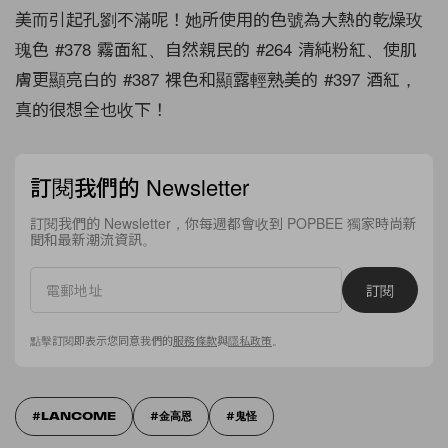
美而引起孔劉不滿呢！她所使用的色號為大熱的乾燥玫
瑰色 #378 霧面紅、自然親民的 #264 清純粉紅、使肌
膚更顯亮白的 #387 裸色和顯露輕熟美的 #397 酒紅，
真的很想全也收下！
訂閱我們的 Newsletter
訂閱我們的 Newsletter，你每週都會收到 POPBEE 獨家時尚新
聞和最新潮流資訊。
訂閱
點擊訂閱即表示您同意我們的
服務條款
與
隱私政策
。
LANCOME
金高恩
鬼怪