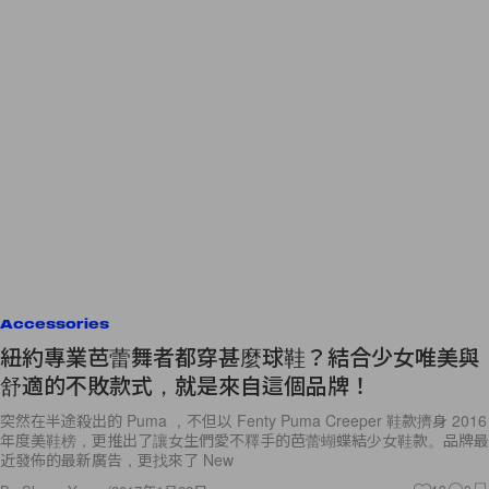
Accessories
紐約專業芭蕾舞者都穿甚麼球鞋？結合少女唯美與
舒適的不敗款式，就是來自這個品牌！
突然在半途殺出的 Puma ，不但以 Fenty Puma Creeper 鞋款擠身 2016
年度美鞋榜，更推出了讓女生們愛不釋手的芭蕾蝴蝶結少女鞋款。品牌最
近發佈的最新廣告，更找來了 New