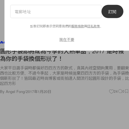
訂閱
點擊訂閱即表示您同意我們的
服務條款
與
隱私政策
。
現在不要
Accessories
圓形手袋即將成為今季的大熱單品，2017 是時候
為你的手袋換個形狀了！
大家平日選手袋時都偏好四四方方的款式，貪其內裡空間夠實用，要翻東
西也比較方便。不過今季起，大家是時候拋棄四四方方的手袋，為手袋換
個新形狀了！皆因最近時尚博客或街拍達人間流行起圓形設計的手袋，比
起四方形
By
Angel Fong
/
2017年1月20日
24
0