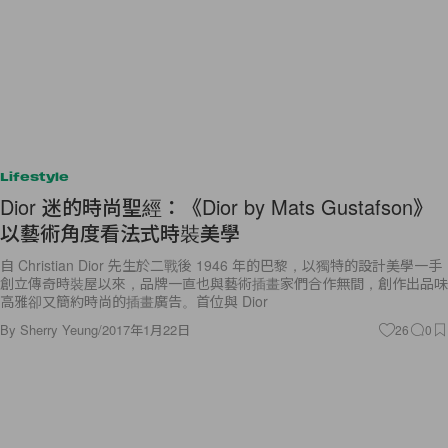
Lifestyle
Dior 迷的時尚聖經：《Dior by Mats Gustafson》
以藝術角度看法式時裝美學
自 Christian Dior 先生於二戰後 1946 年的巴黎，以獨特的設計美學一手
創立傳奇時裝屋以來，品牌一直也與藝術插畫家們合作無間，創作出品味
高雅卻又簡約時尚的插畫廣告。首位與 Dior
By
Sherry Yeung
/
2017年1月22日
26
0