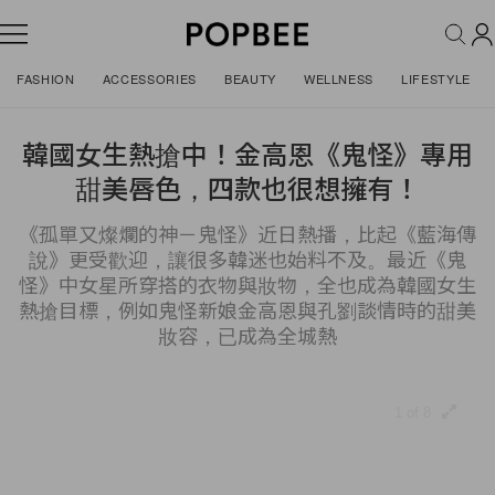
FASHION
ACCESSORIES
BEAUTY
WELLNESS
LIFESTYLE
韓國女生熱搶中！金高恩《鬼怪》專用
甜美唇色，四款也很想擁有！
《孤單又燦爛的神－鬼怪》近日熱播，比起《藍海傳
說》更受歡迎，讓很多韓迷也始料不及。最近《鬼
怪》中女星所穿搭的衣物與妝物，全也成為韓國女生
熱搶目標，例如鬼怪新娘金高恩與孔劉談情時的甜美
妝容，已成為全城熱
1 of 8