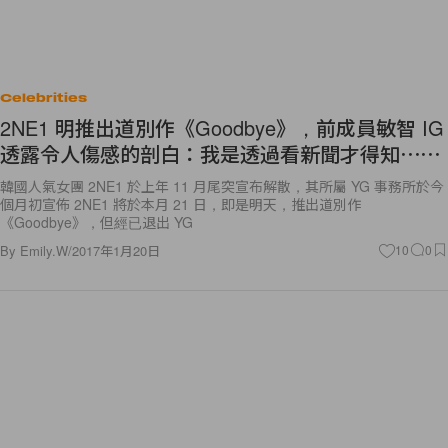
Celebrities
2NE1 明推出道別作《Goodbye》，前成員敏智 IG
透露令人傷感的剖白：我是透過看新聞才得知⋯⋯
韓國人氣女團 2NE1 於上年 11 月尾突宣布解散，其所屬 YG 事務所於今
個月初宣佈 2NE1 將於本月 21 日，即是明天，推出道別作
《Goodbye》，但經已退出 YG
By
Emily.W
/
2017年1月20日
10
0