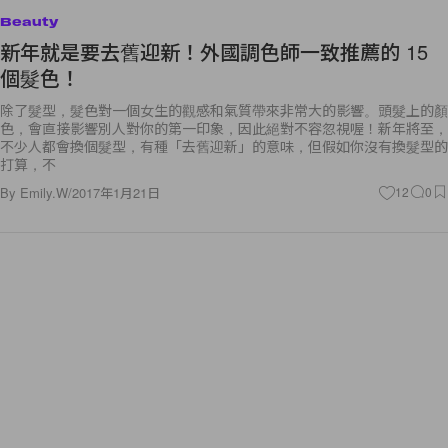
Beauty
新年就是要去舊迎新！外國調色師一致推薦的 15
個髮色！
除了髮型，髮色對一個女生的觀感和氣質帶來非常大的影響。頭髮上的顏
色，會直接影響別人對你的第一印象，因此絕對不容忽視喔！新年將至，
不少人都會換個髮型，有種「去舊迎新」的意味，但假如你沒有換髮型的
打算，不
By
Emily.W
/
2017年1月21日
12
0