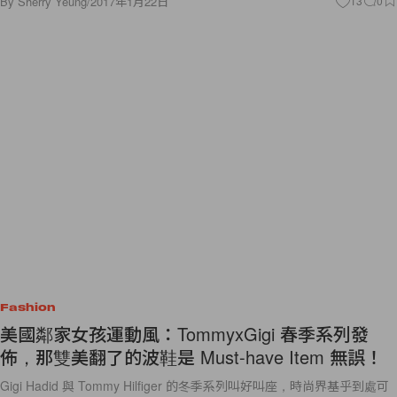
By
Sherry Yeung
/
2017年1月22日
13
0
Fashion
美國鄰家女孩運動風：TommyxGigi 春季系列發
佈，那雙美翻了的波鞋是 Must-have Item 無誤！
Gigi Hadid 與 Tommy Hilfiger 的冬季系列叫好叫座，時尚界基乎到處可