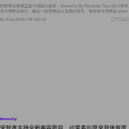
巴黎男裝周現正進行得如火如茶，Givenchy By Riccardo Tisci ​2017年秋
冬大秀昨日舉行，展出一系列男裝以及高訂系列，有份為今次時裝 show
By
Emily.W
/
2017年1月21日
7
0
Beauty
宋智孝主持全新美容節目，經常素顏原來背後有原