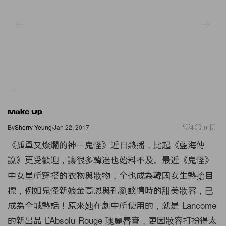
Make Up
By
Sherry Yeung
/
Jan 22, 2017
4
0
《孤單又燦爛的神－鬼怪》近日熱播，比起《藍海傳
說》更受歡迎，讓很多韓迷也始料不及。最近《鬼怪》
中女星所穿搭的衣物與妝物，全也成為韓國女生熱搶目
標，例如鬼怪新娘金高恩與孔劉談情時的甜美妝容，已
成為全城熱話！原來她在劇中所使用的，就是 Lancome
的新出品 L’Absolu Rouge 瑰麗唇膏，更因妝容打扮得太