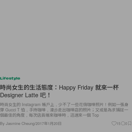
Lifestyle
時尚女生的生活態度：Happy Friday 就來一杯
Designer Latte 吧！
時尚女生的 Instagram 帳戶上，少不了一些花俏咖啡照片！例如一張身
穿 Gucci T 恤，手持咖啡，漫步走出咖啡店的照片；又或是為求捕捉一
個最佳的角度，每次店員端來咖啡時，迅速來一個 Top
By
Jasmine Cheung
/
2017年1月20日
15
0