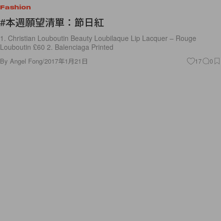
Fashion
#本週願望清單：節日紅
1. Christian Louboutin Beauty Loubilaque Lip Lacquer – Rouge
Louboutin £60 2. Balenciaga Printed
By
Angel Fong
/
2017年1月21日
17
0