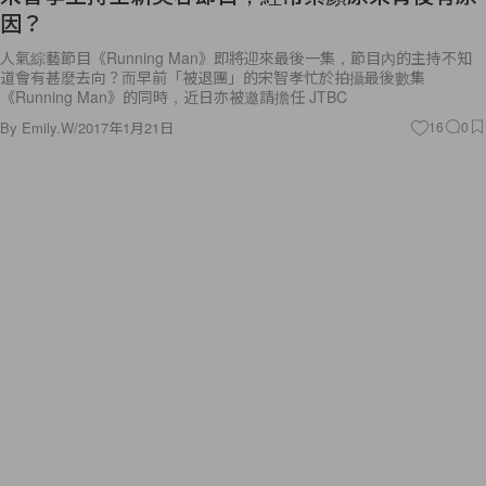
因？
人氣綜藝節目《Running Man》即將迎來最後一集，節目內的主持不知
道會有甚麼去向？而早前「被退團」的宋智孝忙於拍攝最後數集
《Running Man》的同時，近日亦被邀請擔任 JTBC
By
Emily.W
/
2017年1月21日
16
0