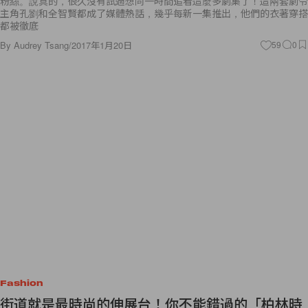
粉絲。說真的，很久沒有試過想同一時間追看這麼多劇集了！這兩套劇令
主角孔劉和全智賢都成了媒體熱話，幾乎每新一集推出，他們的衣著穿搭
都被徹底
By
Audrey Tsang
/
2017年1月20日
59
0
Fashion
街道就是最時尚的伸展台！你不能錯過的「柏林時