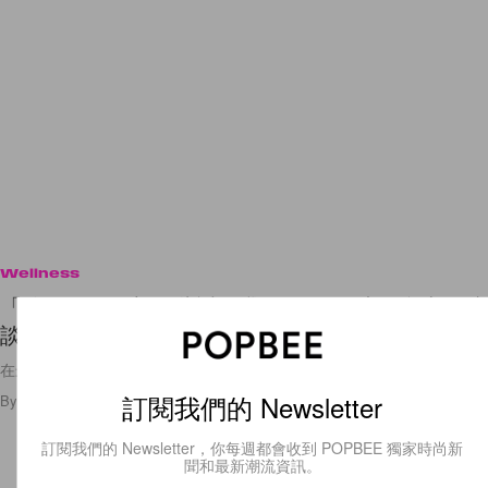
Wellness
「總是忍不住想那些討厭我的人」IU 演唱會上開腔
談及自己如何從負面情緒走出來！
在最壞的時候，跟自己說一句「辛苦了」，再繼續向前走吧！
訂閱我們的 Newsletter
By
Crystal Chan
/
2019年12月26日
71
0
訂閱我們的 Newsletter，你每週都會收到 POPBEE 獨家時尚新
聞和最新潮流資訊。