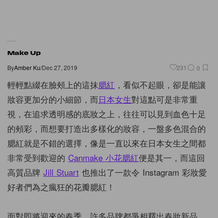
Make Up
By
Amber Ku
/
Dec 27, 2019
231
0
輕輕點綴在臉頰上的這抹
腮紅
，看似不起眼，卻是能讓
妝容更加分的小細節，而
日本女生
對這點可是非常重
視，在追求透明感的底妝之上，往往可以見到血色十足
的頰彩，而想要打造出多樣化的妝容，一盤多色混合的
腮紅就是不錯的選擇，像是一直以來在日本女生之間都
非常受到歡迎的
Canmake 小花腮紅
便是其一，而這回
高質品牌
Jill Stuart
也推出了一款令 Instagram 彩妝愛
好者們為之瘋狂的花瓣腮紅！
面對即將迎來的春季，許多品牌都爭相釋出春妝新品，