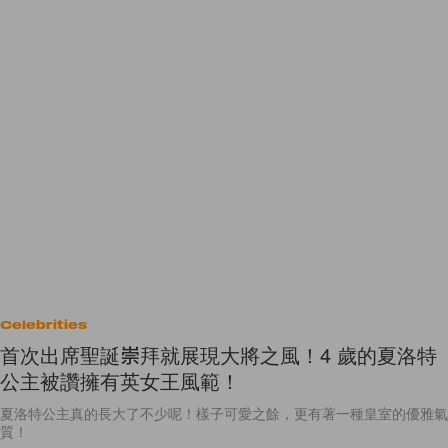
Celebrities
首次出席聖誕崇拜就展現大將之風！4 歲的夏洛特
公主被讚擁有英女王風範！
夏洛特公主真的長大了不少呢！樣子可愛之餘，更有著一種皇室的優雅氣
質！