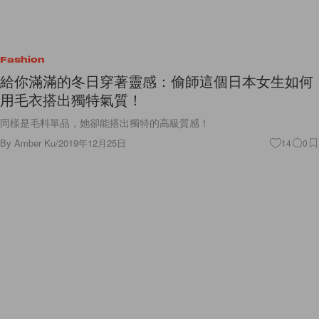
Fashion
給你滿滿的冬日穿著靈感：偷師這個日本女生如何
用毛衣搭出獨特氣質！
同樣是毛料單品，她卻能搭出獨特的高級質感！
By
Amber Ku
/
2019年12月25日
14
0