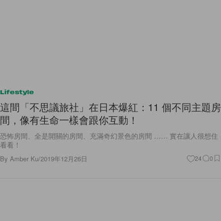
Lifestyle
這間「不思議旅社」在日本爆紅：11 個不同主題房
間，像有生命一樣會跟你互動！
恐怖房間、全是開關的房間、充滿奇幻景色的房間 …… 實在讓人很想住
看看！
By
Amber Ku
/
2019年12月26日
24
0