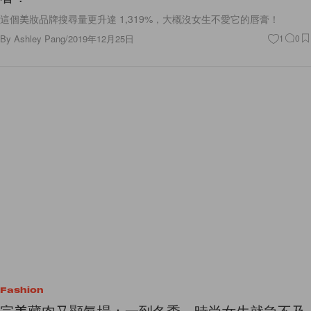
這個美妝品牌搜尋量更升達 1,319%，大概沒女生不愛它的唇膏！
By
Ashley Pang
/
2019年12月25日
1
0
Fashion
完美藏肉又顯氣場：一到冬季，時尚女生就急不及