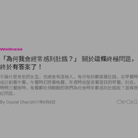
Wellness
「為何我會經常感到肚餓？」 關於這條終極問題，
終於有答案了！
不論什麼身形的女生，也總會有這種人，每分每秒都嚷著肚餓，在早餐時
候計劃著午餐，午餐時幻想著晚餐，宵夜時就盤算著翌日的早餐。到底，
明明三餐依時，每餐都吃得飽飽的我們為何會時常都感到肚餓呢？這條世
紀問題，
By
Crystal Chan
/
2017年6月8日
57
0