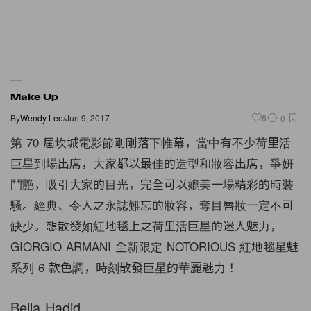
Make Up
By
Wendy Lee
/
Jun 9, 2017
6
0
第
70
屆坎城電影節剛剛落下帷幕，當中有不少荷里活
巨星到場出席，大家都以最佳的造型和妝容出席，爭妍
鬥艷，吸引大家的目光，完全可以媲美一場精彩的時裝
騷。經典、令人之永誌難忘的妝容，奪目唇妝一定不可
缺少。想散發如紅地毯上之荷里活巨星的迷人魅力，
GIORGIO ARMANI 全新限定 NOTORIOUS 紅地毯星魅
系列 6 款色調，時刻散發巨星的華麗魅力！
Bella Hadid