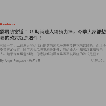
Fashion
露肩裝當道！IG 時尚達人紛紛力捧，今季大家都想
要的款式就是這件！
相隔一年，上個夏天開始流行的露肩裝似乎沒有要停下來的跡象，而且今
季還更加火紅。除了各大品牌爭相推出外，時尚達人也頻頻以露肩裝示
人。如果你有留意潮流，你應該都知道今季露肩裝最紅的款式是藍 x
By
Angel Fong
/
2017年6月8日
5
0