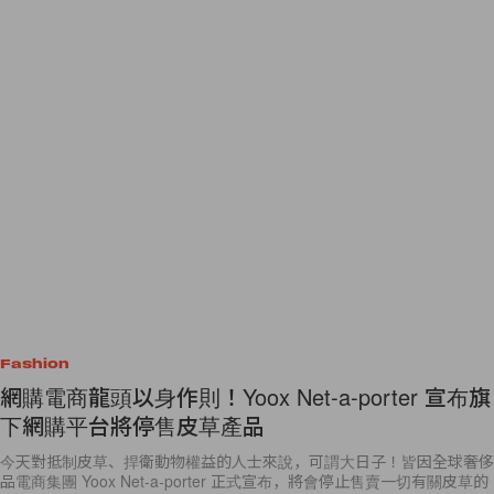
Fashion
網購電商龍頭以身作則！Yoox Net-a-porter 宣布旗
下網購平台將停售皮草產品
今天對抵制皮草、捍衛動物權益的人士來說，可謂大日子！皆因全球奢侈
品電商集團 Yoox Net-a-porter 正式宣布，將會停止售賣一切有關皮草的