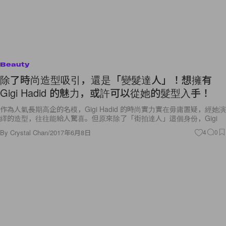
Beauty
除了時尚造型吸引，還是「變髮達人」！想擁有
Gigi Hadid 的魅力，或許可以從她的髮型入手！
作為人氣長期高企的名模，Gigi Hadid 的時尚實力實在毋庸置疑，經她演
繹的造型，往往能給人驚喜。但原來除了「街拍達人」這個身份，Gigi
By
Crystal Chan
/
2017年6月8日
4
0