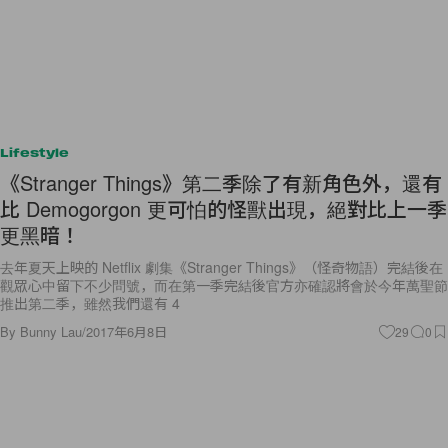
Lifestyle
《Stranger Things》第二季除了有新角色外，還有
比 Demogorgon 更可怕的怪獸出現，絕對比上一季
更黑暗！
去年夏天上映的 Netflix 劇集《Stranger Things》（怪奇物語）完結後在
觀眾心中留下不少問號，而在第一季完結後官方亦確認將會於今年萬聖節
推出第二季，雖然我們還有 4
By
Bunny Lau
/
2017年6月8日
29
0