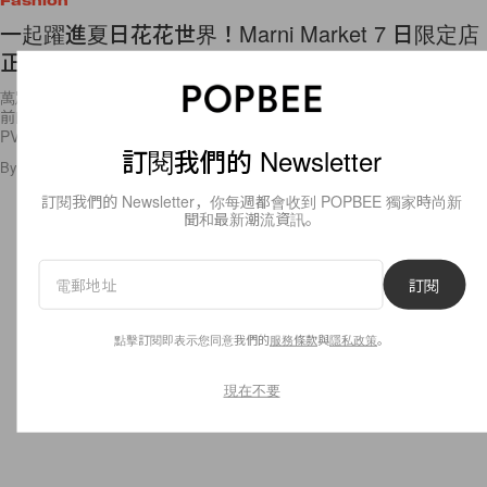
Fashion
一起躍進夏日花花世界！Marni Market 7 日限定店
正式開賣
萬眾期待的 Marni Market 終於在今天正式開張！之前預告過，曾在兩年
前的「 Marni Roof Market 」中大受歡迎的條紋手挽袋及以手工編織的
PVC
訂閱我們的 Newsletter
By
Cloris Ng
/
2017年6月8日
31
0
訂閱我們的 Newsletter，你每週都會收到 POPBEE 獨家時尚新
聞和最新潮流資訊。
訂閱
點擊訂閱即表示您同意我們的
服務條款
與
隱私政策
。
現在不要