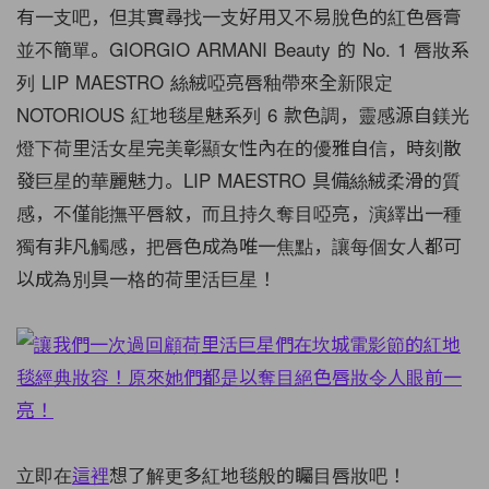
有一支吧，但其實尋找一支好用又不易脫色的紅色唇膏
並不簡單。
GIORGIO ARMANI Beauty
的
No. 1
唇妝系
列
LIP MAESTRO
絲絨啞亮唇釉帶來全新限定
NOTORIOUS
紅地毯星魅系列 6 款色調，靈感源自鎂光
燈下荷里活女星完美彰顯女性內在的優雅自信，時刻散
發巨星的華麗魅力。
LIP MAESTRO
具備絲絨柔滑的質
感，不僅能撫平唇紋，而且持久奪目啞亮，演繹出一種
獨有非凡觸感，把唇色成為唯一焦點，讓每個女人都可
以成為別具一格的荷里活巨星！
立即在
這裡
想了解更多
紅地毯般的矚目唇妝吧！