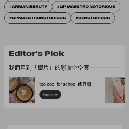
ARMANIBEAUTY
LIP MAESTRO NOTORIOUS
LIPMAESTRONOTORIOUS
BENOTORIOUS
Editor's Pick
我們用到「鐵片」的彩妝空空賞
too cool for school 修容盤
Read Now