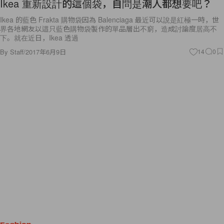
Ikea 重新設計的這個袋，自問是潮人都想要吧？
Ikea 的藍色 Frakta 購物袋因為 Balenciaga 最近可以說是紅極一時，世
界各地網友以這只藍色購物袋製作的單品層出不窮，造成討論度居高不
下。就在近日，Ikea 透過
By
Staff
/
2017年6月9日
14
0