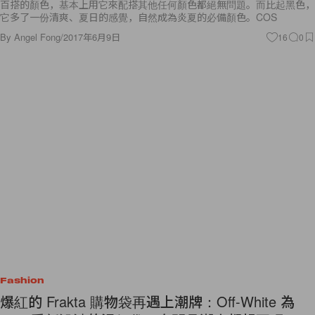
百搭的顏色，基本上用它來配搭其他任何顏色都絕無問題。而比起黑色，
它多了一份清爽、夏日的感覺，自然成為炎夏的必備顏色。COS
By
Angel Fong
/
2017年6月9日
16
0
Fashion
爆紅的 Frakta 購物袋再遇上潮牌：Off-White 為