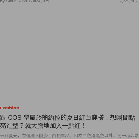
By
Cloris Ng
/
2017年6月9日
2
0
Fashion
跟 COS 學屬於簡約控的夏日紅白穿搭：想瞬間點
亮造型？就大膽地加入一點紅！
來到夏天，衣櫃總不能少了白色單品。因為白色繼黑色以外，另一種非常