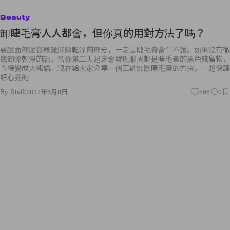
Beauty
卸睫毛膏人人都會，但你真的用對方法了嗎？
要說面部妝容最難卸除乾淨的部分，一定是睫毛膏當仁不讓。如果沒有徹
底卸除乾淨的話，當你第二天起床會發現眼周都是睫毛膏的黑色殘留物，
直接變成大熊貓。現在給大家分享一個正確卸除睫毛膏的方法，一起保護
好心靈的
By
Staff
/
2017年6月8日
566
0