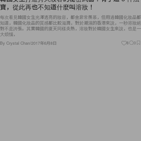
寶，從此再也不知道什麼叫溶妝！
每次看見韓國女生光澤透亮的妝容，都會非常羨慕，但用過韓國化妝品都
知道，韓國化妝品的質感都比較滋潤，對於潮濕的香港來說，一秒溶妝絕
對不是誇張。其實韓國的夏天同樣炎熱，溶妝對於韓國女生來說，也是一
大煩惱，
By
Crystal Chan
/
2017年6月8日
8
0