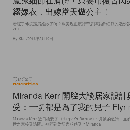
綴嫁衣，出嫁當天做公主！
看膩了傳統露肩婚紗了嗎？歐美現正流行帶肩膊裝飾細節的婚紗款式， 
2017
By
Staff
/
2016年8月10日
18
0
Celebrities
Miranda Kerr 開腔大談居家
受：一切都是為了我的兒子 Flyn
Miranda Kerr 近日接受了《Harper’s Bazaar》9月號的邀
世之家接受訪問。被問到對新家的感受？Miranda