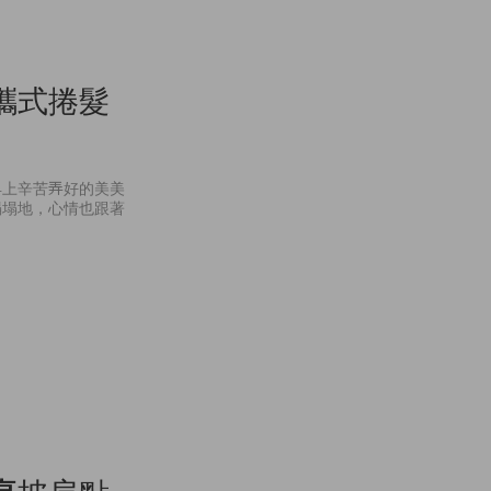
攜式捲髮
早上辛苦弄好的美美
塌塌地，心情也跟著
亮披肩點