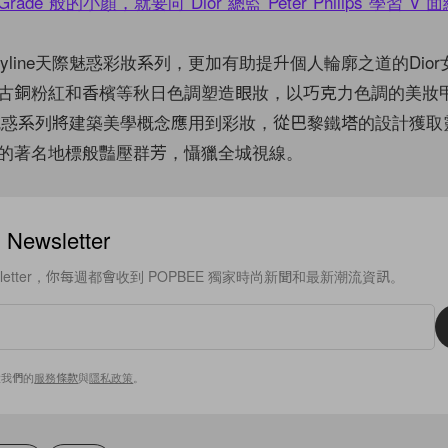
yline天際魅惑彩妝系列，更加有助提升個人輪廓之道的Dio
古銅粉紅和香檳等秋日色調塑造眼妝，以巧克力色調的美妝
e天際魅惑系列將建築美學概念應用到彩妝，從巴黎鐵塔的設計獲
的著名地標般豔壓群芳，懾獵全城視線。
ewsletter
sletter，你每週都會收到 POPBEE 獨家時尚新聞和最新潮流資訊。
意我們的
服務條款
與
隱私政策
。