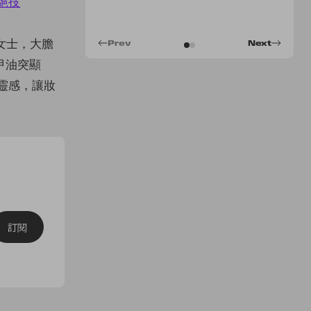
r女士，大膽
Prev
Next
甲油突顯
取靈感，讓妝
訂閱