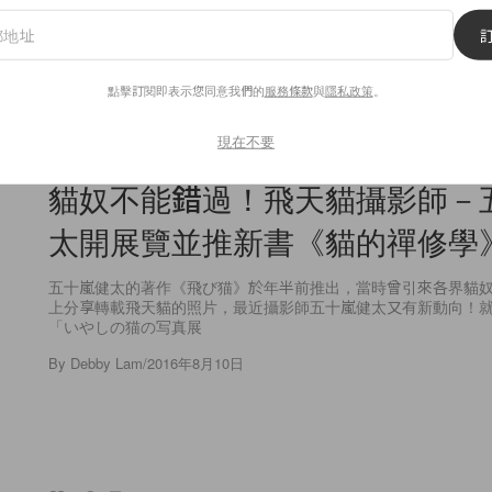
容重點筆記下來，打造
光質地及打亮產品，零
畫出立體輪廓！
點擊訂閱即表示您同意我們的
服務條款
與
隱私政策
。
現在不要
Lifestyle
貓奴不能錯過！飛天貓攝影師－
太開展覽並推新書《貓的禪修學
五十嵐健太的著作《飛び猫》於年半前推出，當時曾引來各界貓
上分享轉載飛天貓的照片，最近攝影師五十嵐健太又有新動向！
「いやしの猫の写真展
By
Debby Lam
/
2016年8月10日