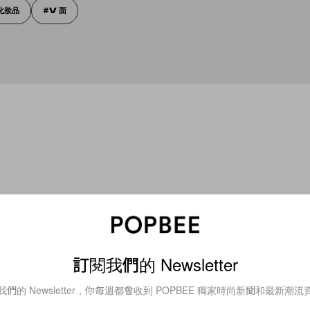
化妝品
V 面
訂閱我們的 Newsletter
Beauty
我們的 Newsletter，你每週都會收到 POPBEE 獨家時尚新聞和最新潮流
神鄺玲玲偷師：3 個泰
同時為妝容增添高級感