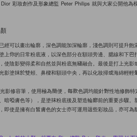
ior 彩妝創作及形象總監 Peter Philips 就與大家公開他
小顏
已經可以畫出輪廓，深色調能加深輪廓，淺色調則可提升飽
塗上你的日常粉底液，以深色部分在額頭旁邊、腮線和下巴
，使陰影變得柔和自然並與粉底無縫融合。最後是打上光影
光影塗抹於雙頰、鼻樑和額頭中央，再以化妝掃或海綿輕輕
了雙效光影修容筆，使用極為簡便，每款色調均能針對性地修飾特
、暗啞膚色等），是塗抹粉底後及塑造輪廊前的重要步驟。
，即使是擁有白皙膚色的女士亦可運用這些彩妝品，亦可為