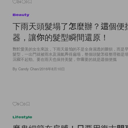
24
0
Beauty
下雨天頭髮塌了怎麼辦？這個便
器，讓你的髮型瞬間還原！
對於愛美的女生來說，下雨天最怕的不是全身濕透的狼狽，而是
髮型，一出門就被雨水及濕氣弄得扁塌，整個頭髮怎樣整理都是
沉寂不起勁。要在雨天也保持美髮，你需要的就是這個便攜
By
Candy Chan
/
2016年8月10日
9
0
Lifestyle
魔鬼細節在肩膊！只要用復古閃