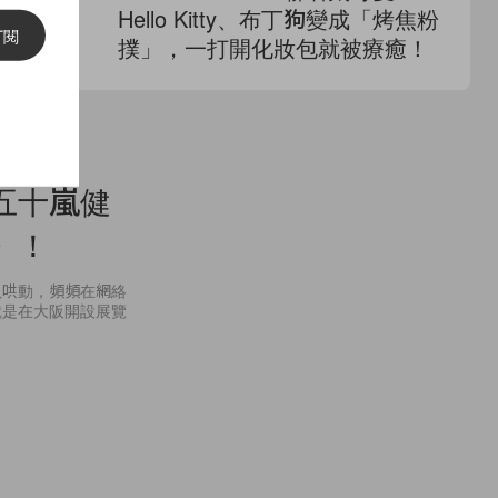
技巧也能
Hello Kitty、布丁狗變成「烤焦粉
的
訂閱
撲」，一打開化妝包就被療癒！
隱
五十嵐健
》！
奴哄動，頻頻在網絡
就是在大阪開設展覽