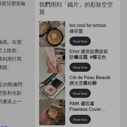
為模樣兒塑造輪
我們用到「鐵片」的彩妝空空
賞
too cool for school
修容盤
滿感。在塑
Read Now
打上陰影。
Elixir 膠原提亮妝前
防曬底霜 #櫻花色
或利用打亮
暈開。
Read Now
Clé de Peau Beauté
鑽光雲霧粉餅
定的肌膚問
塑形和光影
Read Now
肌膚添上一
RMK 遮瑕盒
Flawless Cover
Concealer
Read Now