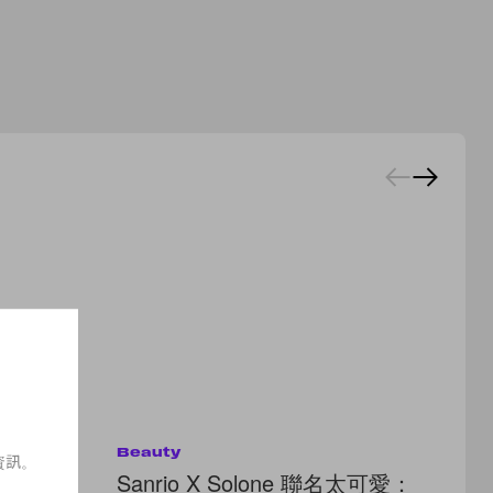
Beauty
Be
資訊。
：選對高
Sanrio X Solone 聯名太可愛：
粉