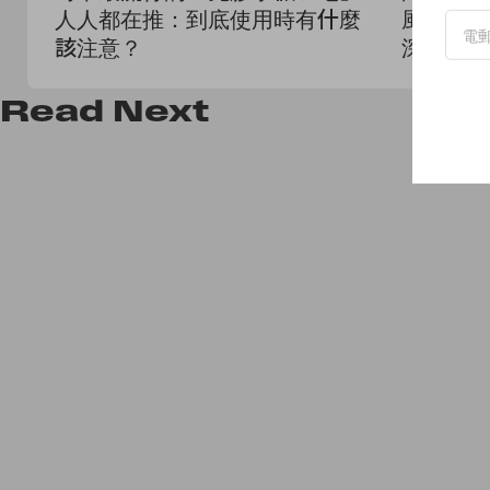
人人都在推：到底使用時有什麼
風混血妝
該注意？
深邃輪廓
Read
Next