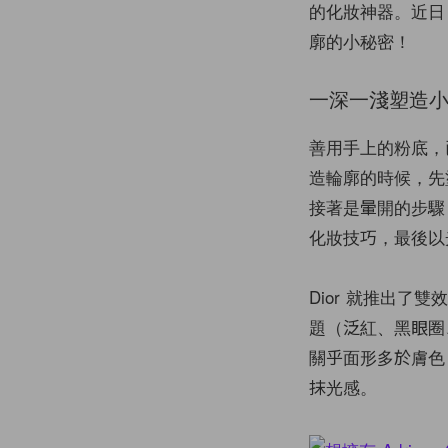
的化妝神器。近日 D
廓的小秘密！
一深一淺塑造
善用手上的粉底，
造輪廓的時候，先
接著是暈開的步驟
化妝技巧，最後以
Dior 就推出
題（泛紅、黑眼圈
關乎面形多於膚色
抹光感。