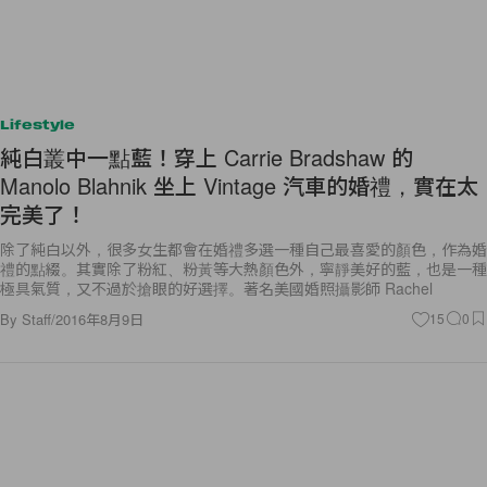
Lifestyle
純白叢中一點藍！穿上 Carrie Bradshaw 的
Manolo Blahnik 坐上 Vintage 汽車的婚禮，實在太
完美了！
除了純白以外，很多女生都會在婚禮多選一種自己最喜愛的顏色，作為婚
禮的點綴。其實除了粉紅、粉黃等大熱顏色外，寧靜美好的藍，也是一種
極具氣質，又不過於搶眼的好選擇。著名美國婚照攝影師 Rachel
By
Staff
/
2016年8月9日
15
0