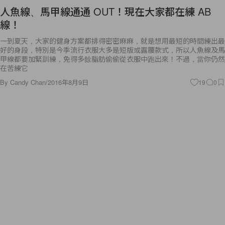
線！
一到夏天，大家的健身方案都排得密密麻麻，就是想用最短的時間練出最
好的身段，特別是今季流行衣服大多是短版或露腰款式，所以人魚線及馬
甲線都要加緊訓練，免得多餘脂肪偷偷從衣服中跑出來！不過，當你仍然
在苦練它
By
Candy Chan
/
2016年8月9日
19
0