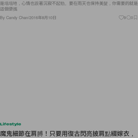
是塌塌地，心情也跟著沉寂不起勁。要在雨天也保持美髮，你需要的就是
這個便攜
By
Candy Chan
/
2016年8月10日
9
0
Lifestyle
魔鬼細節在肩膊！只要用復古閃亮披肩點綴嫁衣，