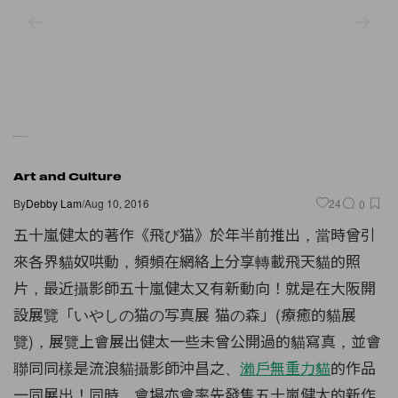
Art and Culture
By
Debby Lam
/
Aug 10, 2016
24
0
五十嵐健太的著作《飛び猫》於年半前推出，當時曾引
來各界貓奴哄動，頻頻在網絡上分享轉載飛天貓的照
片，最近攝影師五十嵐健太又有新動向！就是在大阪開
設展覽「いやしの猫の写真展 猫の森」(療癒的貓展
覽)，展覽上會展出健太一些未曾公開過的貓寫真，並會
聯同同樣是流浪貓攝影師沖昌之、
瀨戶無重力貓
的作品
一同展出！同時，會場亦會率先發售五十嵐健太的新作