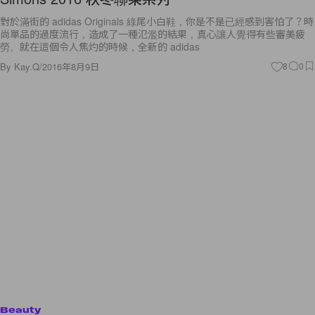
對於滿街的 adidas Originals 綠尾小白鞋，你是不是已經感到害怕了？時
尚單品的過度流行，造成了一種氾濫的結果，真心讓人覺得有些審美疲
勞。就在這個令人焦灼的時候，全新的 adidas
By
Kay.Q
/
2016年8月9日
8
0
Beauty