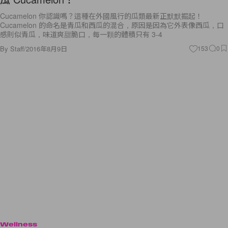
Cucamelon 你認識嗎？這種在外國風行的瓜類最新正默默掘起！
Cucamelon 的命名是青瓜和西瓜的混合，原因是因為它外表像西瓜，口
感則似青瓜，味道爽甜脆口，每一顆的體積只有 3-4
By
Staff
/
2016年8月9日
153
0
Wellness
人魚線、馬甲線通通 OUT！現在大家都在練 AB