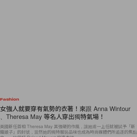
Fashion
女強人就要穿有氣勢的衣著！來跟 Anna Wintour
、Theresa May 等名人穿出獨特氣場！
英國新任首相 Theresa May 其強硬的作風，讓她甫一上任就被賦予「新
鐵娘子」的封號，當然她的獨特服裝品味也成為時尚媒體們所追逐的焦點