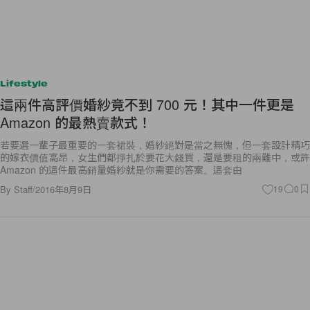
Lifestyle
這兩件高評價婚紗竟不到 700 元！其中一件更是
Amazon 的最熱賣款式！
若要選一輩子最重要的一套裙裝，婚紗絕對是當之無愧，但一套設計精巧
的嫁衣價值高昂，女生們都掙扎於要花大錢買，還是要租的兩難中，或許
Amazon 的這件最高銷量婚紗就是你需要的答案。這套由
By
Staff
/
2016年8月9日
19
0