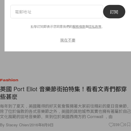
訂閱
點擊訂閱即表示您同意我們的
服務條款
與
隱私政策
。
現在不要
Fashion
英國 Port Eliot 音樂節街拍特集！看看文青們都穿
些甚麼
每年到了夏天，英國難得的好天氣會簇擁著大家前往精彩的夏日音樂節。
除了位於倫敦的各式音樂節之外，英國的其他城市其實也擁有著屬於自己
文化風範的當地音樂節。來到位於英國西南方的 Cornwall ，由
By
Stacey Chien
/
2016年8月9日
239
0