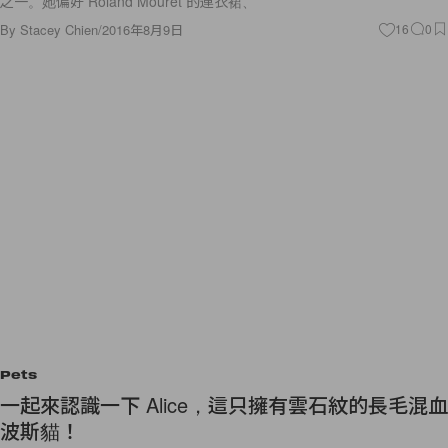
之一。她偏好 Roland Mouret 的連衣裙、
By
Stacey Chien
/
2016年8月9日
16
0
Pets
一起來認識一下 Alice，這只擁有雲石紋的長毛混血
波斯貓！