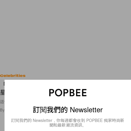
Celebrities
「美魔女」紅到歐美！你不會相信這位童顏日本女
星今年已經 45 歲！
這位皮光肉滑、擁有完美 S
訂閱我們的 Newsletter
By
Emily.W
/
2016年8月9日
44
0
訂閱我們的 Newsletter，你每週都會收到 POPBEE 獨家時尚新
聞和最新潮流資訊。