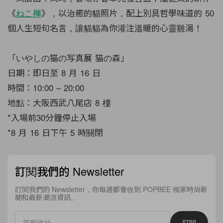
《
ねこ禅
》，以治癒的貓照片，配上別具哲學味道的 50
個人生短句名言，讓貓貓為你灌注溫暖的心靈雞湯！
「いやしの猫の写真展 猫の森」
日期：即日至 8 月 16 日
時間：10:00 – 20:00
地點：大阪西武八尾店 8 樓
*入場前30分鐘停止入場
*8 月 16 日下午 5 時關閉
訂閱我們的 Newsletter
訂閱我們的 Newsletter，你每週都會收到 POPBEE 獨家時尚新
聞和最新潮流資訊。
訂閱