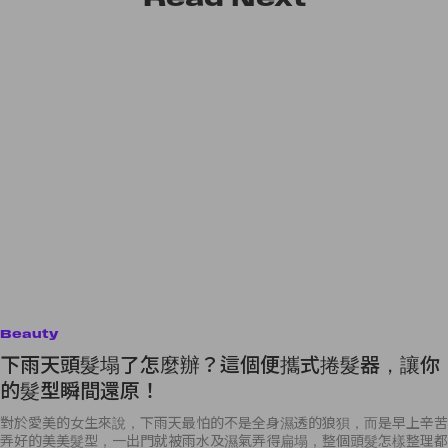
Beauty
下雨天頭髮塌了怎麼辦？這個便攜式捲髮器，讓你
的髮型瞬間還原！
對於愛美的女生來說，下雨天最怕的不是全身濕透的狼狽，而是早上辛苦
弄好的美美髮型，一出門就被雨水及濕氣弄得扁塌，整個頭髮怎樣整理都