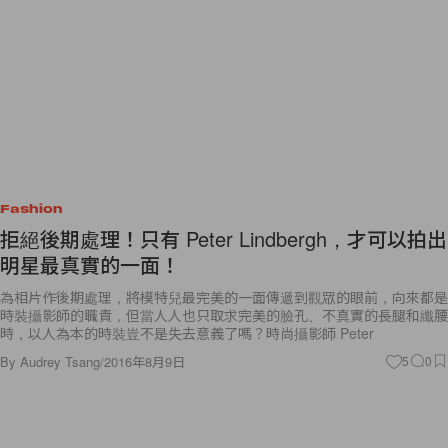
Fashion
拒絕後期處理！只有 Peter Lindbergh，才可以拍出
明星最真實的一面！
為相片作後期處理，將模特兒最完美的一面傳遞到觀眾的眼前，向來都是
時裝攝影師的職責，但當人人也只取求完美的臉孔、不真實的長腿和纖腰
時，以人為本的時裝豈不是失去意義了嗎？時尚攝影師 Peter
By
Audrey Tsang
/
2016年8月9日
5
0