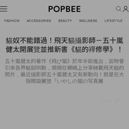
FASHION
ACCESSORIES
BEAUTY
WELLNESS
LIFESTYLE
貓奴不能錯過！飛天貓攝影師－五十嵐
健太開展覽並推新書《貓的禪修學》！
五十嵐健太的著作《飛び猫》於年半前推出，當時曾
引來各界貓奴哄動，頻頻在網絡上分享轉載飛天貓的
照片，最近攝影師五十嵐健太又有新動向！就是在大
阪開設展覽「いやしの猫の写真展
1 of 5