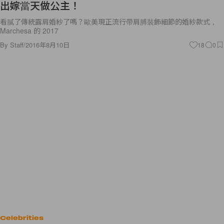
出嫁當天做公主！
看膩了傳統露肩婚紗了嗎？歐美現正流行帶肩膊裝飾細節的婚紗款式，
Marchesa 的 2017
By
Staff
/
2016年8月10日
18
0
Celebrities