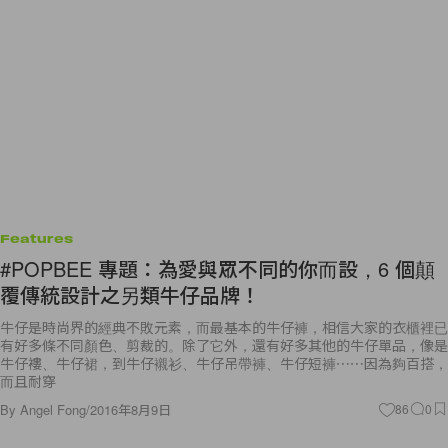
Features
#POPBEE 專題：為愛與眾不同的你而設，6 個顛
覆傳統設計之另類牛仔品牌！
牛仔是時尚界的經典不敗元素，而最基本的牛仔褲，相信大家的衣櫃裡已
有好多條不同顏色、剪裁的。除了它外，還有好多其他的牛仔單品，像是
牛仔褸、牛仔裙，到牛仔襯衫、牛仔吊帶褲、牛仔短褲⋯⋯因為夠百搭，
而且耐穿
By
Angel Fong
/
2016年8月9日
86
0