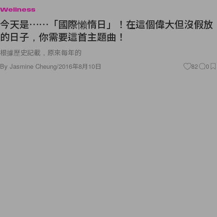
Wellness
今天是⋯⋯「國際懶惰日」！在這個偉大但沒假放
的日子，你需要這首主題曲！
根據歷史記載，原來每年的
By
Jasmine Cheung
/
2016年8月10日
82
0