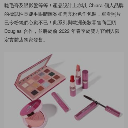
睫毛膏及眼影盤等等！產品設計上亦以 Chiara 個人品牌
的標誌性長睫毛眼睛圖案和閃亮粉色作包裝，單看照片
已令粉絲們心動不已！此系列與歐洲美妝零售商巨頭
Douglas 合作，並將於前 2022 年春季於雙方官網與限
定實體店獨家發售。