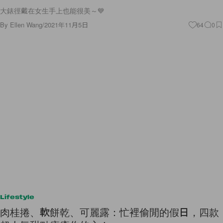
大錶徑戴在女生手上也能很美～💙
By
Ellen Wang
/
2021年11月5日
64
0
Lifestyle
肉桂捲、軟餅乾、可麗露：忙裡偷閒的假日，四款