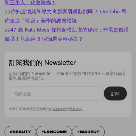
和三美人」化妝海綿！
>>
你知道情緒和壓力會影響肌膚狀態嗎？mtm labo 帶
你走進「侘寂」美學的護膚體驗
>>
47 歲 Kate Moss 保持超模肌膚的秘密：無需貴價護
膚品！只靠這 5 個簡易美容秘訣？
訂閱我們的 Newsletter
訂閱我們的 Newsletter，你每週都會收到 POPBEE 獨家時尚新
聞和最新潮流資訊。
訂閱
點擊訂閱即表示您同意我們的
服務條款
與
隱私政策
。
BEAUTY
LANCOME
MAKEUP