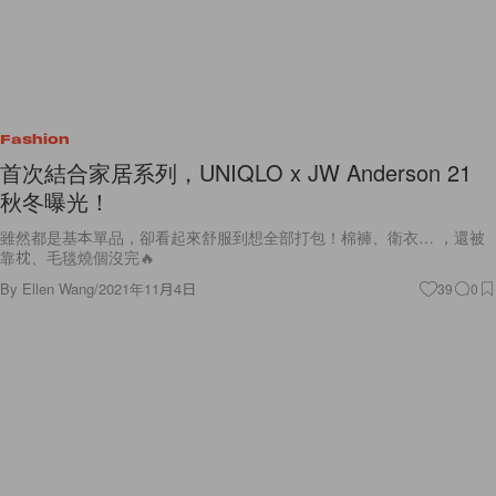
Fashion
首次結合家居系列，UNIQLO x JW Anderson 21
秋冬曝光！
雖然都是基本單品，卻看起來舒服到想全部打包！棉褲、衛衣… ，還被
靠枕、毛毯燒個沒完🔥
By
Ellen Wang
/
2021年11月4日
39
0