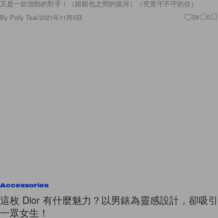
又是一款強勁的對手！（跟銀包之間的拔河）（究竟守不守的住）
By
Polly Tsai
/
2021年11月5日
28
0
Accessories
這枚 Dior 有什麼魅力？以男錶為靈感設計，卻吸引
一眾女生！