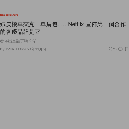
Fashion
絨皮機車夾克、單肩包......Netflix 宣佈第一個合作
的奢侈品牌是它！
看得出是誰了嗎？🤩
By
Polly Tsai
/
2021年11月5日
17
0