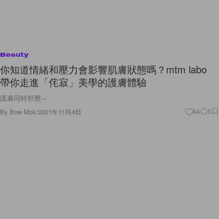
Beauty
你知道情緒和壓力會影響肌膚狀態嗎？mtm labo
帶你走進「侘寂」美學的護膚體驗
護膚同時舒壓～
By
Bow Mok
/
2021年11月4日
64
0