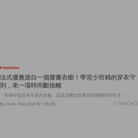
Fashion
法式優雅源自一個膠囊衣櫥！學習少而精的穿衣守
則，來一場時尚斷捨離
「衣櫥中從沒有不穿的衣服」這是法國女生推崇的極簡時尚生活！
By
Cindy Chim
/
2021年11月4日
119
0