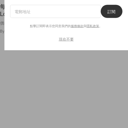
每個細節都迷人：在經典行李箱中，裝的竟然是
訂閱
Louis Vuitton 奢華麻將組合！
價格想必也會是讓人驚艷？
點擊訂閱即表示您同意我們的
服務條款
與
隱私政策
。
By
Amber Ku
/
2021年11月5日
84
0
現在不要