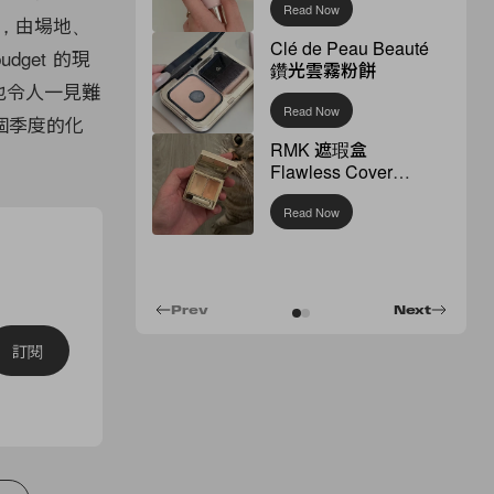
Read Now
服裝，由場地、
Clé de Peau Beauté
get 的現
鑽光雲霧粉餅
妝，也令人一見難
Read Now
個季度的化
RMK 遮瑕盒
Flawless Cover
Concealer
Read Now
Prev
Next
訂閱