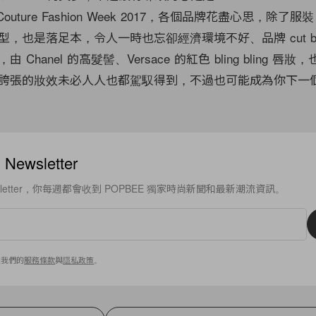
outure Fashion Week 2017，各個品牌花盡心思，除了
，也是落足本，令人一時也忘卻經濟環境不好、品牌 cut bud
Chanel 的高髮髻、Versace 的紅色 bling bling 唇
誇張的妝效未必人人也都駕馭得到，不過也可能成為你下一
ewsletter
sletter，你每週都會收到 POPBEE 獨家時尚新聞和最新潮流資訊。
意我們的
服務條款
與
隱私政策
。