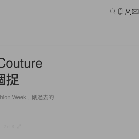
IDEO
CAMPAIGN
outure
逐個捉
shion Week，剛過去的
2 of 8
3 of 8