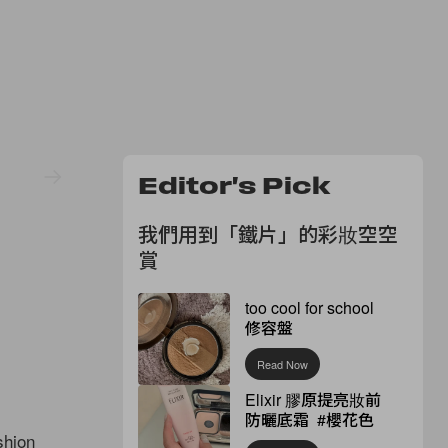
Editor's Pick
我們用到「鐵片」的彩妝空空
賞
too cool for school
修容盤
Read Now
Elixir 膠原提亮妝前
防曬底霜 #櫻花色
hion