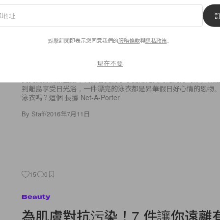
Fashion
Beyoncé 最愛！夏日必備的 Net-A-
點擊訂閱即表示您同意我們的
服務條款
與
隱私政策
。
最高銷量澳洲泳衣品牌是這個！
現在不要
炎炎夏日氣氛正濃，代表着又到了享受陽光與海灘的好時節。無
到離島享受日光浴，一件漂亮的泳衣都是昇華假日好心情的恩物
泳衣嗎？這個 長據 Net-A-Porter
By
Staff
/
2016年7月11日
15
0
Beauty
為肌膚對抗污染！7 件讓你遠離