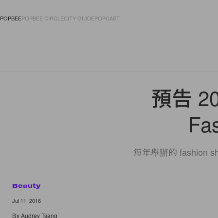
POPBEE
POPBEE CIRCLE
CITY GUIDE
POPCAST
FASHION
ACCES
預告 20
Fa
每年舉辦的 fashion 
Beauty
8 of 8
Jul 11, 2016
By
Audrey Tsang