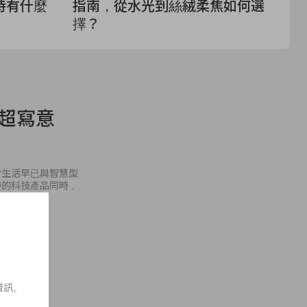
時有什麼
指南，從水光到絲絨柔焦如何選
禧
擇？
兒
超寫意
常生活早已與智慧型
便的科技產品同時，
資訊。