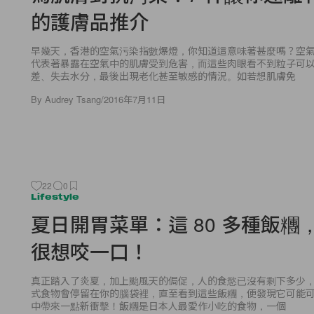
的護膚品推介
早幾天，香港的空氣污染指數爆燈，你知道這意味著甚麼嗎？空
代表著暴露在空氣中的肌膚受到危害，而這些肉眼看不到粒子可
差、失去水分，最後出現老化甚至敏感的情況。如若想肌膚免
By
Audrey Tsang
/
2016年7月11日
22
0
Lifestyle
夏日開胃菜單：這 80 多種飯糰
很想咬一口！
真正踏入了炎夏，加上颱風天的侷促，人的食慾已沒有剩下多少
式食物會停留在你的腦袋裡，直至看到這些飯糰，便發現它可能
中帶來一點新衝擊！飯糰是日本人最愛作小吃的食物，一個