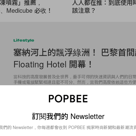
凍噴霧」推薦，
人人都在推：到底使用
ce、Medicube 必收！
該注意？
Lifestyle
塞納河上的飄浮綠洲！ 巴黎首間
Floating Hotel 開幕！
當科技的高度發展普及全世界，垂手可得的快速資訊與人們的日
手機或電腦緊緊相連且密不可分。然而，當我們高度依賴這些方
是否有時也會想要暫時關掉一切，並且切斷與吵雜環境相連
By
Stacey Chien
/
2016年7月11日
訂閱我們的 Newsletter
我們的 Newsletter，你每週都會收到 POPBEE 獨家時尚新聞和最新潮流
6
0