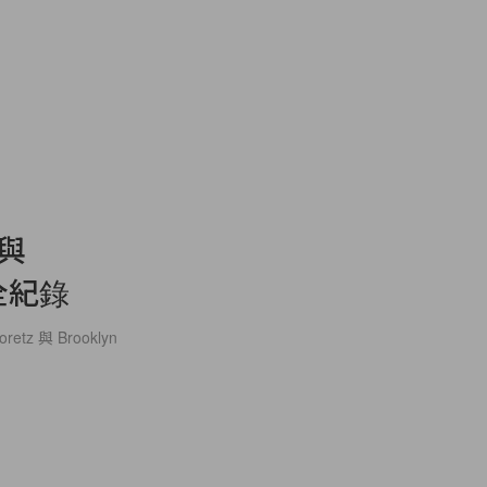
 與
活全紀錄
 與 Brooklyn