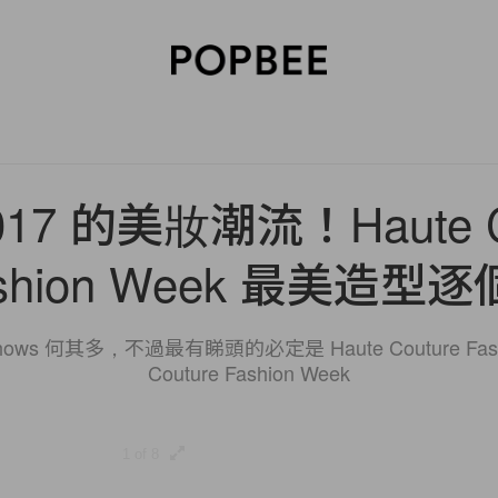
SORIES
BEAUTY
WELLNESS
LIFESTYLE
CELEBRITIES
V
17 的美妝潮流！Haute C
shion Week 最美造型
shows 何其多，不過最有睇頭的必定是 Haute Couture Fa
Couture Fashion Week
1 of 8