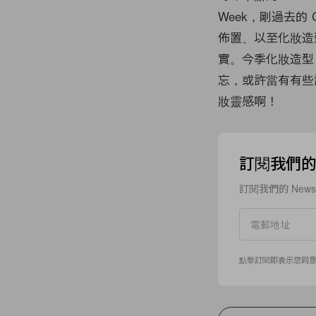
Week，剛過去的 C
佈置、以至化妝造型
實。今季化妝造型，由 
忘，或許當有有些
妝靈感啊！
訂閱我們的 N
訂閱我們的 New
點擊訂閱即表示您同