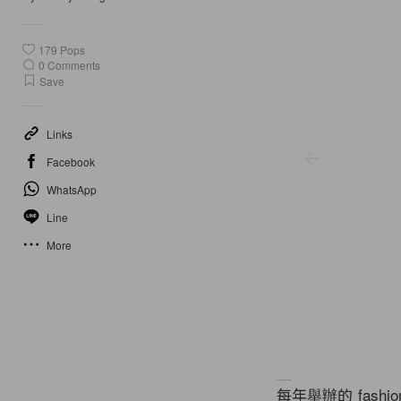
179
Pops
0
Comments
Save
Links
Facebook
WhatsApp
Line
More
每年舉辦的 fashio