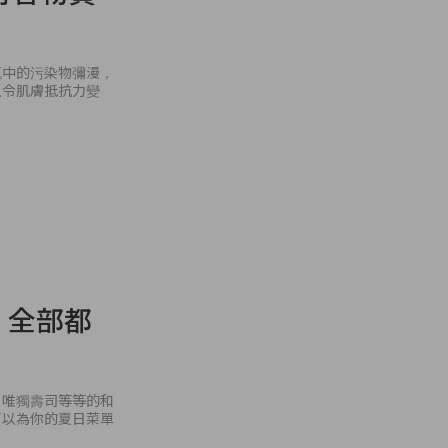
氣中的污染物彌漫，
以令肌膚抵抗力變
，全部都
，唯獨壽司等等的和
可以為你的夏日菜單