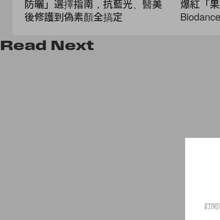
防曬」選擇指南，抗藍光、醫美
爆紅「果
後修護到偽素顏全搞定
Biodan
Read
Next
訂閱