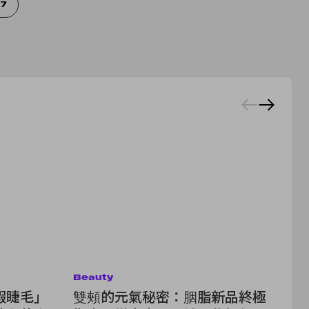
17
Beauty
Be
假睫毛」
雙頰的元氣秘密：胭脂新品終極
原