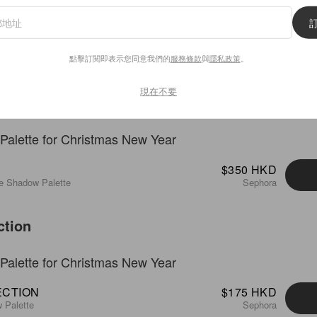
$300 HKD
點擊訂閱即表示您同意我們的
服務條款
與
隱私政策
。
adow Palette Mini
Sephora
現在不要
$350 HKD
e Shadow Palette
Sephora
ction
ECTION
$175 HKD
 Palette
Sephora