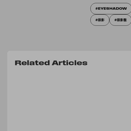
EYESHADOW
眼影
眼影盤
Related Articles