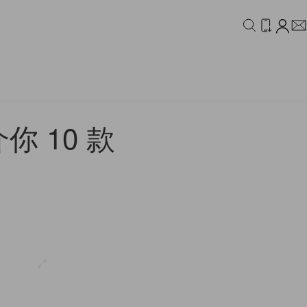
IDEO
CAMPAIGN
 10 款
！