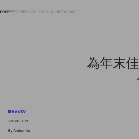
POPBEE
POPBEE CIRCLE
CITY GUIDE
POPCAST
FASHION
ACCES
為年末佳
Beauty
Dec 24, 2019
By
Amber Ku