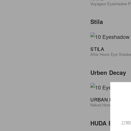
Voyageur Eyeshadow Pa
Stila
STILA
After Hours Eye Shadow
Urben Decay
URBAN DECAY
Naked Honey Eyeshado
HUDA Beauty
訂閱