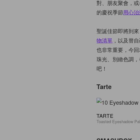
對、朋友聚會，或
的慶祝季節
用心治
聖誕佳節即將到來
物清單
，以及替自
也非常重要，今回就
珠光、別緻色調，
吧！
Tarte
TARTE
Toasted Eyeshadow Pal