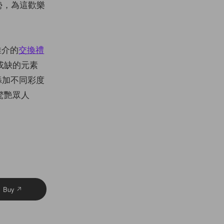
趨勢，為這歡樂
推介的
交換禮
或缺的元素
添加不同彩度
驚艷眾人
Buy