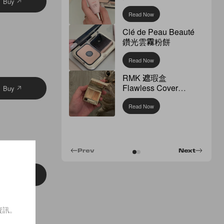
Buy
Read Now
Clé de Peau Beauté
鑽光雲霧粉餅
Read Now
RMK 遮瑕盒
Flawless Cover
Buy
Concealer
Read Now
Prev
Next
Buy
資訊。