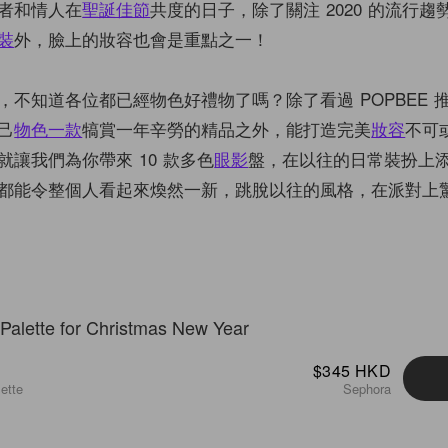
者和情人在
聖誕佳節
共度的日子，除了關注 2020 的流行
裝
外，臉上的妝容也會是重點之一！
，不知道各位都已經物色好禮物了嗎？除了看過 POPBEE 
己
物色一款
犒賞一年辛勞的精品之外，能打造完美
妝容
不可
讓我們為你帶來 10 款多色
眼影
盤，在以往的日常裝扮上
都能令整個人看起來煥然一新，跳脫以往的風格，在派對上
$345 HKD
ette
Sephora