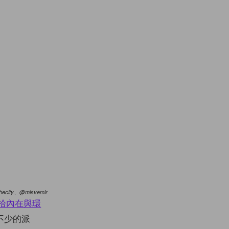
thecity、@misvemir
拾內在與環
不少的派