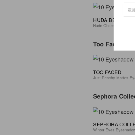
HUDA BEAUTY
Nude Obsessions Eyesh
Too Faced
TOO FACED
Just Peachy Mattes Ey
Sephora Colle
SEPHORA COLL
Winter Eyes Eyeshadow