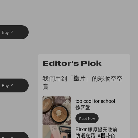
Buy
Editor's Pick
我們用到「鐵片」的彩妝空空
賞
Buy
too cool for school
修容盤
Read Now
Elixir 膠原提亮妝前
防曬底霜 #櫻花色